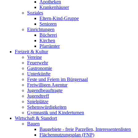
Apotheken
Krankenhäuser
Soziales
Eltern-Kind-Gruppe
Senioren
Einrichtungen
Bücherei
Kirchen
Pfarrämter
Freizeit & Kultur
Vereine
Feuerwehr
Gastronomie
Unterkünfte
Feste und Feiern im Bürgersaal
Freiwilligen Agentur
Jugendbeauftragte
Jugendtreff
Spielplätze
Sehenswürdigkeiten
Gymnastik und Kinderturnen
Wirtschaft & Standort
Bauen
Baugebiete - freie Parzellen, Interessentenlisten
Flächennutzungsplan (FNP)