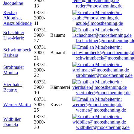
3900-
Jacqueline
13
reder@moosthenning.de
Rexhaj
08731
Aldoniza,
3900-
Auszubildende
11
azubi@moosthenning.de
08731
Schachtner
3900-
Bauamt
Lisa-Marie
27
l.schachtner@moosthenning.d
08731
Schwimmbeck
3900-
Bauamt
Barbara
21
schwimmbeck@moosthenning
08731
Strohmaier
3900-
Monika
22
strohmaier@moosthenning.de
08731
Vierthaler
3900-
Kämmerei
Beatrix
10
vierthaler@moosthenning.de
08731
Werner Martin
3900-
Kasse
25
werner@moosthenning.de
08731
Widbiller
3900-
Daniela
30
widbiller@moosthenning.de