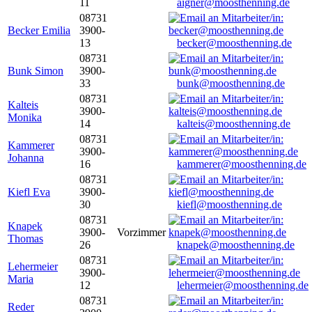
11
aigner@moosthenning.de
08731
Becker Emilia
3900-
13
becker@moosthenning.de
08731
Bunk Simon
3900-
33
bunk@moosthenning.de
08731
Kalteis
3900-
Monika
14
kalteis@moosthenning.de
08731
Kammerer
3900-
Johanna
16
kammerer@moosthenning.de
08731
Kiefl Eva
3900-
30
kiefl@moosthenning.de
08731
Knapek
3900-
Vorzimmer
Thomas
26
knapek@moosthenning.de
08731
Lehermeier
3900-
Maria
12
lehermeier@moosthenning.de
08731
Reder