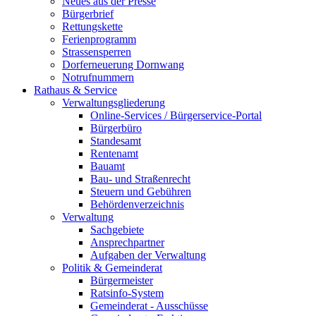
Neues aus der Presse
Bürgerbrief
Rettungskette
Ferienprogramm
Strassensperren
Dorferneuerung Dornwang
Notrufnummern
Rathaus & Service
Verwaltungsgliederung
Online-Services / Bürgerservice-Portal
Bürgerbüro
Standesamt
Rentenamt
Bauamt
Bau- und Straßenrecht
Steuern und Gebühren
Behördenverzeichnis
Verwaltung
Sachgebiete
Ansprechpartner
Aufgaben der Verwaltung
Politik & Gemeinderat
Bürgermeister
Ratsinfo-System
Gemeinderat - Ausschüsse