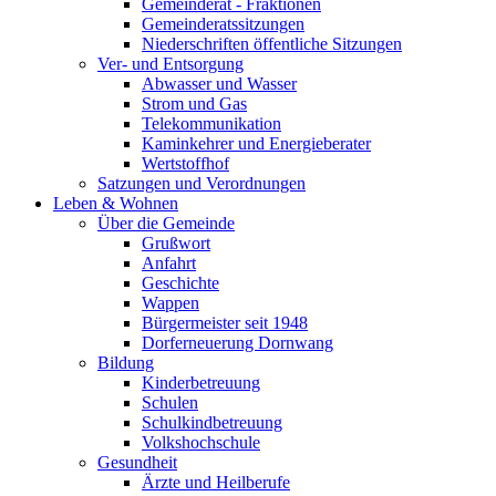
Gemeinderat - Fraktionen
Gemeinderatssitzungen
Niederschriften öffentliche Sitzungen
Ver- und Entsorgung
Abwasser und Wasser
Strom und Gas
Telekommunikation
Kaminkehrer und Energieberater
Wertstoffhof
Satzungen und Verordnungen
Leben & Wohnen
Über die Gemeinde
Grußwort
Anfahrt
Geschichte
Wappen
Bürgermeister seit 1948
Dorferneuerung Dornwang
Bildung
Kinderbetreuung
Schulen
Schulkindbetreuung
Volkshochschule
Gesundheit
Ärzte und Heilberufe