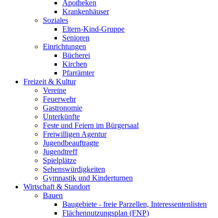
Apotheken
Krankenhäuser
Soziales
Eltern-Kind-Gruppe
Senioren
Einrichtungen
Bücherei
Kirchen
Pfarrämter
Freizeit & Kultur
Vereine
Feuerwehr
Gastronomie
Unterkünfte
Feste und Feiern im Bürgersaal
Freiwilligen Agentur
Jugendbeauftragte
Jugendtreff
Spielplätze
Sehenswürdigkeiten
Gymnastik und Kinderturnen
Wirtschaft & Standort
Bauen
Baugebiete - freie Parzellen, Interessentenlisten
Flächennutzungsplan (FNP)