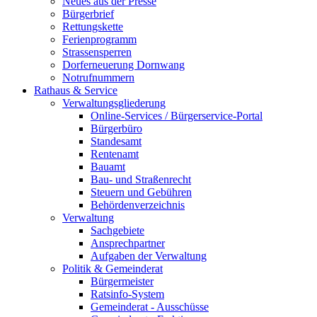
Neues aus der Presse
Bürgerbrief
Rettungskette
Ferienprogramm
Strassensperren
Dorferneuerung Dornwang
Notrufnummern
Rathaus & Service
Verwaltungsgliederung
Online-Services / Bürgerservice-Portal
Bürgerbüro
Standesamt
Rentenamt
Bauamt
Bau- und Straßenrecht
Steuern und Gebühren
Behördenverzeichnis
Verwaltung
Sachgebiete
Ansprechpartner
Aufgaben der Verwaltung
Politik & Gemeinderat
Bürgermeister
Ratsinfo-System
Gemeinderat - Ausschüsse