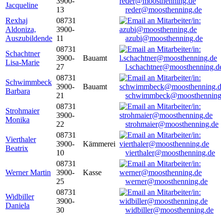
3900-
Jacqueline
13
reder@moosthenning.de
Rexhaj
08731
Aldoniza,
3900-
Auszubildende
11
azubi@moosthenning.de
08731
Schachtner
3900-
Bauamt
Lisa-Marie
27
l.schachtner@moosthenning.d
08731
Schwimmbeck
3900-
Bauamt
Barbara
21
schwimmbeck@moosthenning
08731
Strohmaier
3900-
Monika
22
strohmaier@moosthenning.de
08731
Vierthaler
3900-
Kämmerei
Beatrix
10
vierthaler@moosthenning.de
08731
Werner Martin
3900-
Kasse
25
werner@moosthenning.de
08731
Widbiller
3900-
Daniela
30
widbiller@moosthenning.de