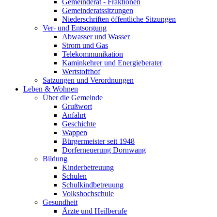
Gemeinderat - Fraktionen
Gemeinderatssitzungen
Niederschriften öffentliche Sitzungen
Ver- und Entsorgung
Abwasser und Wasser
Strom und Gas
Telekommunikation
Kaminkehrer und Energieberater
Wertstoffhof
Satzungen und Verordnungen
Leben & Wohnen
Über die Gemeinde
Grußwort
Anfahrt
Geschichte
Wappen
Bürgermeister seit 1948
Dorferneuerung Dornwang
Bildung
Kinderbetreuung
Schulen
Schulkindbetreuung
Volkshochschule
Gesundheit
Ärzte und Heilberufe