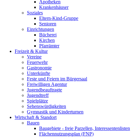
Apotheken
Krankenhäuser
Soziales
Eltern-Kind-Gruppe
Senioren
Einrichtungen
Bücherei
Kirchen
Pfarrämter
Freizeit & Kultur
Vereine
Feuerwehr
Gastronomie
Unterkünfte
Feste und Feiern im Bürgersaal
Freiwilligen Agentur
Jugendbeauftragte
Jugendtreff
Spielplätze
Sehenswürdigkeiten
Gymnastik und Kinderturnen
Wirtschaft & Standort
Bauen
Baugebiete - freie Parzellen, Interessentenlisten
Flächennutzungsplan (FNP)