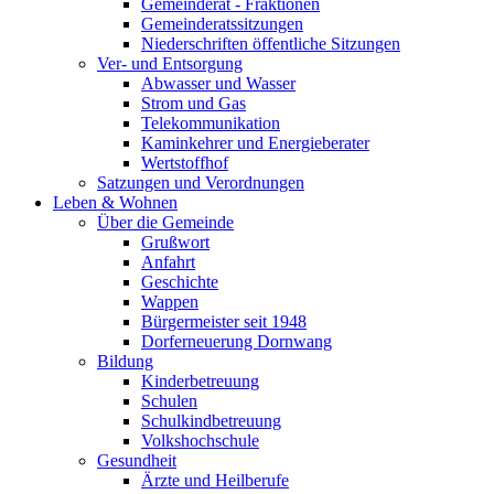
Gemeinderat - Fraktionen
Gemeinderatssitzungen
Niederschriften öffentliche Sitzungen
Ver- und Entsorgung
Abwasser und Wasser
Strom und Gas
Telekommunikation
Kaminkehrer und Energieberater
Wertstoffhof
Satzungen und Verordnungen
Leben & Wohnen
Über die Gemeinde
Grußwort
Anfahrt
Geschichte
Wappen
Bürgermeister seit 1948
Dorferneuerung Dornwang
Bildung
Kinderbetreuung
Schulen
Schulkindbetreuung
Volkshochschule
Gesundheit
Ärzte und Heilberufe