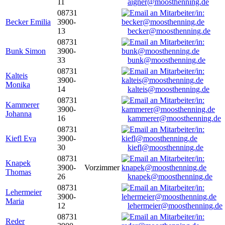
11
aigner@moosthenning.de
08731
Becker Emilia
3900-
13
becker@moosthenning.de
08731
Bunk Simon
3900-
33
bunk@moosthenning.de
08731
Kalteis
3900-
Monika
14
kalteis@moosthenning.de
08731
Kammerer
3900-
Johanna
16
kammerer@moosthenning.de
08731
Kiefl Eva
3900-
30
kiefl@moosthenning.de
08731
Knapek
3900-
Vorzimmer
Thomas
26
knapek@moosthenning.de
08731
Lehermeier
3900-
Maria
12
lehermeier@moosthenning.de
08731
Reder