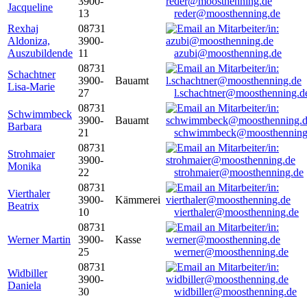
3900-
Jacqueline
13
reder@moosthenning.de
Rexhaj
08731
Aldoniza,
3900-
Auszubildende
11
azubi@moosthenning.de
08731
Schachtner
3900-
Bauamt
Lisa-Marie
27
l.schachtner@moosthenning.d
08731
Schwimmbeck
3900-
Bauamt
Barbara
21
schwimmbeck@moosthenning
08731
Strohmaier
3900-
Monika
22
strohmaier@moosthenning.de
08731
Vierthaler
3900-
Kämmerei
Beatrix
10
vierthaler@moosthenning.de
08731
Werner Martin
3900-
Kasse
25
werner@moosthenning.de
08731
Widbiller
3900-
Daniela
30
widbiller@moosthenning.de