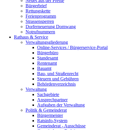
Neues aus der Presse
Bürgerbrief
Rettungskette
Ferienprogramm
Strassensperren
Dorferneuerung Dornwang
Notrufnummern
Rathaus & Service
Verwaltungsgliederung
Online-Services / Bürgerservice-Portal
Bürgerbüro
Standesamt
Rentenamt
Bauamt
Bau- und Straßenrecht
Steuern und Gebühren
Behördenverzeichnis
Verwaltung
Sachgebiete
Ansprechpartner
Aufgaben der Verwaltung
Politik & Gemeinderat
Bürgermeister
Ratsinfo-System
Gemeinderat - Ausschüsse