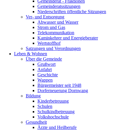
Gemeinderat - Fraktionen
Gemeinderatssitzungen
Niederschriften öffentliche Sitzungen
Ver- und Entsorgung
Abwasser und Wasser
Strom und Gas
Telekommunikation
Kaminkehrer und Energieberater
Wertstoffhof
Satzungen und Verordnungen
Leben & Wohnen
Über die Gemeinde
Grußwort
Anfahrt
Geschichte
Wappen
Bürgermeister seit 1948
Dorferneuerung Dornwang
Bildung
Kinderbetreuung
Schulen
Schulkindbetreuung
Volkshochschule
Gesundheit
Ärzte und Heilberufe