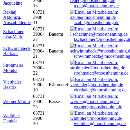
3900-
Jacqueline
13
reder@moosthenning.de
Rexhaj
08731
Aldoniza,
3900-
Auszubildende
11
azubi@moosthenning.de
08731
Schachtner
3900-
Bauamt
Lisa-Marie
27
l.schachtner@moosthenning.d
08731
Schwimmbeck
3900-
Bauamt
Barbara
21
schwimmbeck@moosthenning
08731
Strohmaier
3900-
Monika
22
strohmaier@moosthenning.de
08731
Vierthaler
3900-
Kämmerei
Beatrix
10
vierthaler@moosthenning.de
08731
Werner Martin
3900-
Kasse
25
werner@moosthenning.de
08731
Widbiller
3900-
Daniela
30
widbiller@moosthenning.de