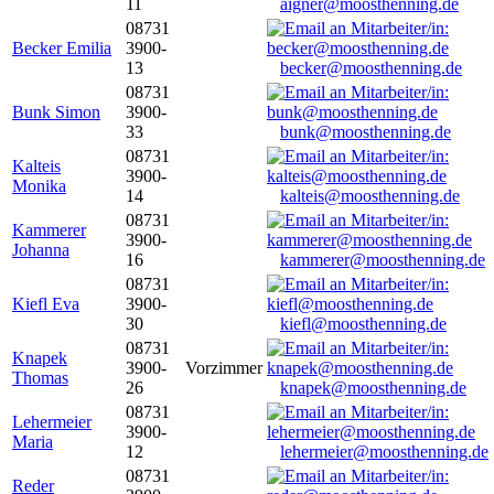
11
aigner@moosthenning.de
08731
Becker Emilia
3900-
13
becker@moosthenning.de
08731
Bunk Simon
3900-
33
bunk@moosthenning.de
08731
Kalteis
3900-
Monika
14
kalteis@moosthenning.de
08731
Kammerer
3900-
Johanna
16
kammerer@moosthenning.de
08731
Kiefl Eva
3900-
30
kiefl@moosthenning.de
08731
Knapek
3900-
Vorzimmer
Thomas
26
knapek@moosthenning.de
08731
Lehermeier
3900-
Maria
12
lehermeier@moosthenning.de
08731
Reder