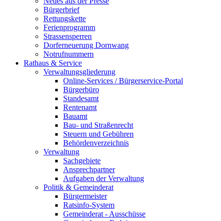
Neues aus der Presse
Bürgerbrief
Rettungskette
Ferienprogramm
Strassensperren
Dorferneuerung Dornwang
Notrufnummern
Rathaus & Service
Verwaltungsgliederung
Online-Services / Bürgerservice-Portal
Bürgerbüro
Standesamt
Rentenamt
Bauamt
Bau- und Straßenrecht
Steuern und Gebühren
Behördenverzeichnis
Verwaltung
Sachgebiete
Ansprechpartner
Aufgaben der Verwaltung
Politik & Gemeinderat
Bürgermeister
Ratsinfo-System
Gemeinderat - Ausschüsse