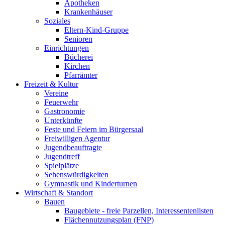
Apotheken
Krankenhäuser
Soziales
Eltern-Kind-Gruppe
Senioren
Einrichtungen
Bücherei
Kirchen
Pfarrämter
Freizeit & Kultur
Vereine
Feuerwehr
Gastronomie
Unterkünfte
Feste und Feiern im Bürgersaal
Freiwilligen Agentur
Jugendbeauftragte
Jugendtreff
Spielplätze
Sehenswürdigkeiten
Gymnastik und Kinderturnen
Wirtschaft & Standort
Bauen
Baugebiete - freie Parzellen, Interessentenlisten
Flächennutzungsplan (FNP)