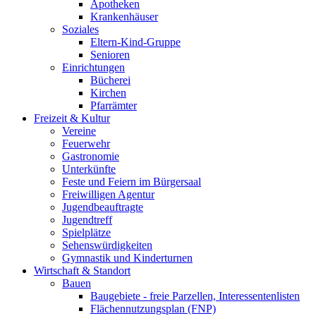
Apotheken
Krankenhäuser
Soziales
Eltern-Kind-Gruppe
Senioren
Einrichtungen
Bücherei
Kirchen
Pfarrämter
Freizeit & Kultur
Vereine
Feuerwehr
Gastronomie
Unterkünfte
Feste und Feiern im Bürgersaal
Freiwilligen Agentur
Jugendbeauftragte
Jugendtreff
Spielplätze
Sehenswürdigkeiten
Gymnastik und Kinderturnen
Wirtschaft & Standort
Bauen
Baugebiete - freie Parzellen, Interessentenlisten
Flächennutzungsplan (FNP)