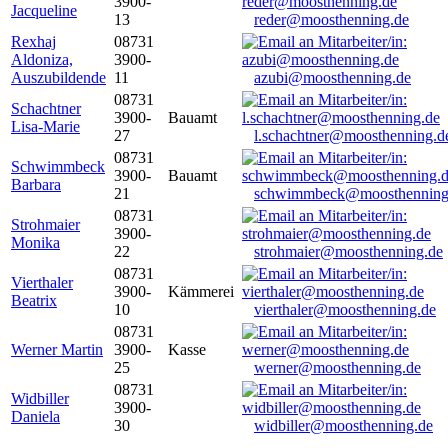
3900-
Jacqueline
13
reder@moosthenning.de
Rexhaj
08731
Aldoniza,
3900-
Auszubildende
11
azubi@moosthenning.de
08731
Schachtner
3900-
Bauamt
Lisa-Marie
27
l.schachtner@moosthenning.d
08731
Schwimmbeck
3900-
Bauamt
Barbara
21
schwimmbeck@moosthenning
08731
Strohmaier
3900-
Monika
22
strohmaier@moosthenning.de
08731
Vierthaler
3900-
Kämmerei
Beatrix
10
vierthaler@moosthenning.de
08731
Werner Martin
3900-
Kasse
25
werner@moosthenning.de
08731
Widbiller
3900-
Daniela
30
widbiller@moosthenning.de