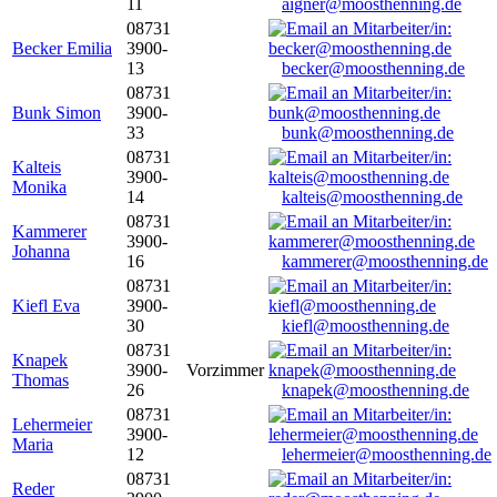
11
aigner@moosthenning.de
08731
Becker Emilia
3900-
13
becker@moosthenning.de
08731
Bunk Simon
3900-
33
bunk@moosthenning.de
08731
Kalteis
3900-
Monika
14
kalteis@moosthenning.de
08731
Kammerer
3900-
Johanna
16
kammerer@moosthenning.de
08731
Kiefl Eva
3900-
30
kiefl@moosthenning.de
08731
Knapek
3900-
Vorzimmer
Thomas
26
knapek@moosthenning.de
08731
Lehermeier
3900-
Maria
12
lehermeier@moosthenning.de
08731
Reder