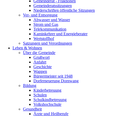
Gemeinderat - Fraktionen
Gemeinderatssitzungen
Niederschriften öffentliche Sitzungen
Ver- und Entsorgung
Abwasser und Wasser
Strom und Gas
Telekommunikation
Kaminkehrer und Energieberater
Wertstoffhof
Satzungen und Verordnungen
Leben & Wohnen
Über die Gemeinde
Grußwort
Anfahrt
Geschichte
Wappen
Bürgermeister seit 1948
Dorferneuerung Dornwang
Bildung
Kinderbetreuung
Schulen
Schulkindbetreuung
Volkshochschule
Gesundheit
Ärzte und Heilberufe