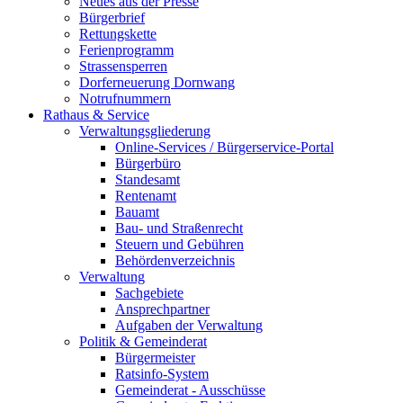
Neues aus der Presse
Bürgerbrief
Rettungskette
Ferienprogramm
Strassensperren
Dorferneuerung Dornwang
Notrufnummern
Rathaus & Service
Verwaltungsgliederung
Online-Services / Bürgerservice-Portal
Bürgerbüro
Standesamt
Rentenamt
Bauamt
Bau- und Straßenrecht
Steuern und Gebühren
Behördenverzeichnis
Verwaltung
Sachgebiete
Ansprechpartner
Aufgaben der Verwaltung
Politik & Gemeinderat
Bürgermeister
Ratsinfo-System
Gemeinderat - Ausschüsse