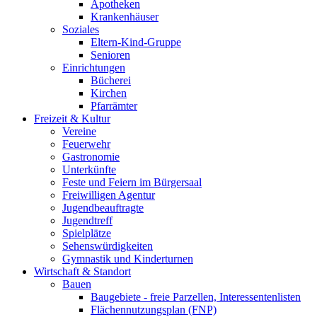
Apotheken
Krankenhäuser
Soziales
Eltern-Kind-Gruppe
Senioren
Einrichtungen
Bücherei
Kirchen
Pfarrämter
Freizeit & Kultur
Vereine
Feuerwehr
Gastronomie
Unterkünfte
Feste und Feiern im Bürgersaal
Freiwilligen Agentur
Jugendbeauftragte
Jugendtreff
Spielplätze
Sehenswürdigkeiten
Gymnastik und Kinderturnen
Wirtschaft & Standort
Bauen
Baugebiete - freie Parzellen, Interessentenlisten
Flächennutzungsplan (FNP)