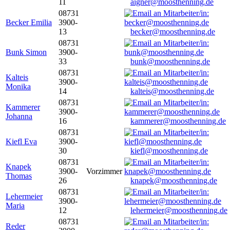
11
aigner@moosthenning.de
08731
Becker Emilia
3900-
13
becker@moosthenning.de
08731
Bunk Simon
3900-
33
bunk@moosthenning.de
08731
Kalteis
3900-
Monika
14
kalteis@moosthenning.de
08731
Kammerer
3900-
Johanna
16
kammerer@moosthenning.de
08731
Kiefl Eva
3900-
30
kiefl@moosthenning.de
08731
Knapek
3900-
Vorzimmer
Thomas
26
knapek@moosthenning.de
08731
Lehermeier
3900-
Maria
12
lehermeier@moosthenning.de
08731
Reder