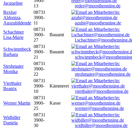
3900-
Jacqueline
13
reder@moosthenning.de
Rexhaj
08731
Aldoniza,
3900-
Auszubildende
11
azubi@moosthenning.de
08731
Schachtner
3900-
Bauamt
Lisa-Marie
27
l.schachtner@moosthenning.d
08731
Schwimmbeck
3900-
Bauamt
Barbara
21
schwimmbeck@moosthenning
08731
Strohmaier
3900-
Monika
22
strohmaier@moosthenning.de
08731
Vierthaler
3900-
Kämmerei
Beatrix
10
vierthaler@moosthenning.de
08731
Werner Martin
3900-
Kasse
25
werner@moosthenning.de
08731
Widbiller
3900-
Daniela
30
widbiller@moosthenning.de