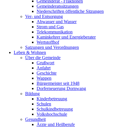
Gemeinderat - Fraktionen
Gemeinderatssitzungen
Niederschriften öffentliche Sitzungen
Ver- und Entsorgung
Abwasser und Wasser
Strom und Gas
Telekommunikation
Kaminkehrer und Energieberater
Wertstoffhof
Satzungen und Verordnungen
Leben & Wohnen
Über die Gemeinde
Grußwort
Anfahrt
Geschichte
Wappen
Bürgermeister seit 1948
Dorferneuerung Dornwang
Bildung
Kinderbetreuung
Schulen
Schulkindbetreuung
Volkshochschule
Gesundheit
Ärzte und Heilberufe