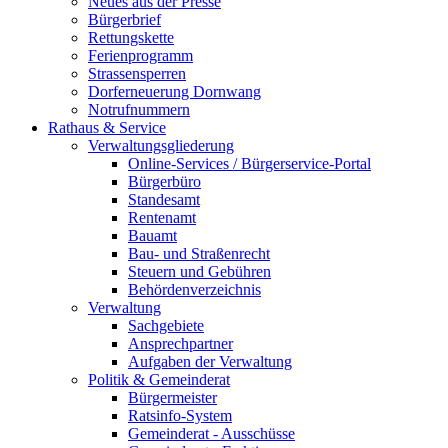
Neues aus der Presse
Bürgerbrief
Rettungskette
Ferienprogramm
Strassensperren
Dorferneuerung Dornwang
Notrufnummern
Rathaus & Service
Verwaltungsgliederung
Online-Services / Bürgerservice-Portal
Bürgerbüro
Standesamt
Rentenamt
Bauamt
Bau- und Straßenrecht
Steuern und Gebühren
Behördenverzeichnis
Verwaltung
Sachgebiete
Ansprechpartner
Aufgaben der Verwaltung
Politik & Gemeinderat
Bürgermeister
Ratsinfo-System
Gemeinderat - Ausschüsse