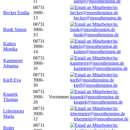
11
aigner@moosthenning.de
08731
Becker Emilia
3900-
13
becker@moosthenning.de
08731
Bunk Simon
3900-
33
bunk@moosthenning.de
08731
Kalteis
3900-
Monika
14
kalteis@moosthenning.de
08731
Kammerer
3900-
Johanna
16
kammerer@moosthenning.de
08731
Kiefl Eva
3900-
30
kiefl@moosthenning.de
08731
Knapek
3900-
Vorzimmer
Thomas
26
knapek@moosthenning.de
08731
Lehermeier
3900-
Maria
12
lehermeier@moosthenning.de
08731
Reder