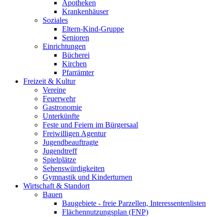
Apotheken
Krankenhäuser
Soziales
Eltern-Kind-Gruppe
Senioren
Einrichtungen
Bücherei
Kirchen
Pfarrämter
Freizeit & Kultur
Vereine
Feuerwehr
Gastronomie
Unterkünfte
Feste und Feiern im Bürgersaal
Freiwilligen Agentur
Jugendbeauftragte
Jugendtreff
Spielplätze
Sehenswürdigkeiten
Gymnastik und Kinderturnen
Wirtschaft & Standort
Bauen
Baugebiete - freie Parzellen, Interessentenlisten
Flächennutzungsplan (FNP)