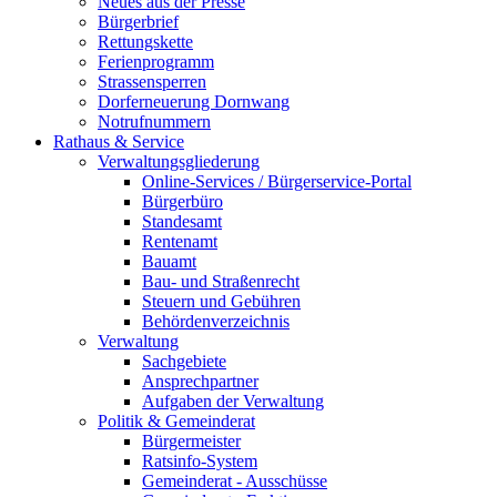
Neues aus der Presse
Bürgerbrief
Rettungskette
Ferienprogramm
Strassensperren
Dorferneuerung Dornwang
Notrufnummern
Rathaus & Service
Verwaltungsgliederung
Online-Services / Bürgerservice-Portal
Bürgerbüro
Standesamt
Rentenamt
Bauamt
Bau- und Straßenrecht
Steuern und Gebühren
Behördenverzeichnis
Verwaltung
Sachgebiete
Ansprechpartner
Aufgaben der Verwaltung
Politik & Gemeinderat
Bürgermeister
Ratsinfo-System
Gemeinderat - Ausschüsse