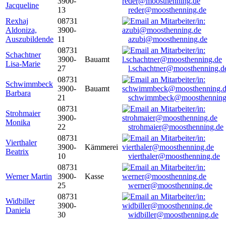
3900-
Jacqueline
13
reder@moosthenning.de
Rexhaj
08731
Aldoniza,
3900-
Auszubildende
11
azubi@moosthenning.de
08731
Schachtner
3900-
Bauamt
Lisa-Marie
27
l.schachtner@moosthenning.d
08731
Schwimmbeck
3900-
Bauamt
Barbara
21
schwimmbeck@moosthenning
08731
Strohmaier
3900-
Monika
22
strohmaier@moosthenning.de
08731
Vierthaler
3900-
Kämmerei
Beatrix
10
vierthaler@moosthenning.de
08731
Werner Martin
3900-
Kasse
25
werner@moosthenning.de
08731
Widbiller
3900-
Daniela
30
widbiller@moosthenning.de