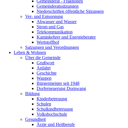
Gemeinderat - Fraktionen
Gemeinderatssitzungen
Niederschriften öffentliche Sitzungen
Ver- und Entsorgung
Abwasser und Wasser
Strom und Gas
Telekommunikation
Kaminkehrer und Energieberater
Wertstoffhof
Satzungen und Verordnungen
Leben & Wohnen
Über die Gemeinde
Grußwort
Anfahrt
Geschichte
Wappen
Bürgermeister seit 1948
Dorferneuerung Dornwang
Bildung
Kinderbetreuung
Schulen
Schulkindbetreuung
Volkshochschule
Gesundheit
Ärzte und Heilberufe