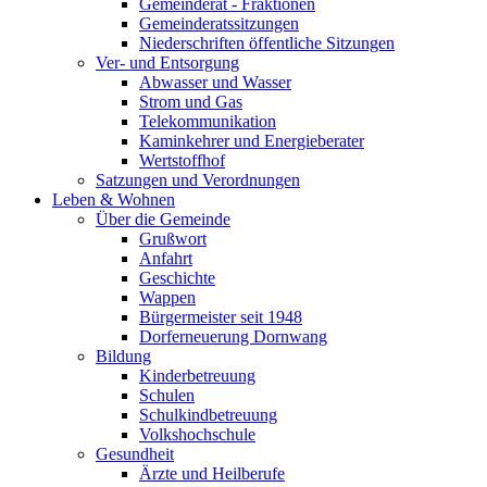
Gemeinderat - Fraktionen
Gemeinderatssitzungen
Niederschriften öffentliche Sitzungen
Ver- und Entsorgung
Abwasser und Wasser
Strom und Gas
Telekommunikation
Kaminkehrer und Energieberater
Wertstoffhof
Satzungen und Verordnungen
Leben & Wohnen
Über die Gemeinde
Grußwort
Anfahrt
Geschichte
Wappen
Bürgermeister seit 1948
Dorferneuerung Dornwang
Bildung
Kinderbetreuung
Schulen
Schulkindbetreuung
Volkshochschule
Gesundheit
Ärzte und Heilberufe