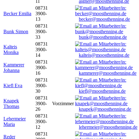
11
aigner@moosthenning.de
08731
Becker Emilia
3900-
13
becker@moosthenning.de
08731
Bunk Simon
3900-
33
bunk@moosthenning.de
08731
Kalteis
3900-
Monika
14
kalteis@moosthenning.de
08731
Kammerer
3900-
Johanna
16
kammerer@moosthenning.de
08731
Kiefl Eva
3900-
30
kiefl@moosthenning.de
08731
Knapek
3900-
Vorzimmer
Thomas
26
knapek@moosthenning.de
08731
Lehermeier
3900-
Maria
12
lehermeier@moosthenning.de
08731
Reder