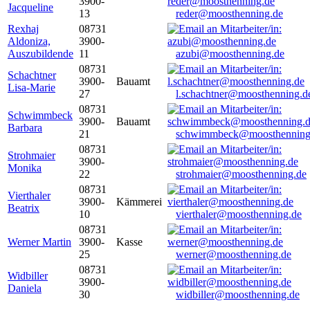
3900-
Jacqueline
13
reder@moosthenning.de
Rexhaj
08731
Aldoniza,
3900-
Auszubildende
11
azubi@moosthenning.de
08731
Schachtner
3900-
Bauamt
Lisa-Marie
27
l.schachtner@moosthenning.d
08731
Schwimmbeck
3900-
Bauamt
Barbara
21
schwimmbeck@moosthenning
08731
Strohmaier
3900-
Monika
22
strohmaier@moosthenning.de
08731
Vierthaler
3900-
Kämmerei
Beatrix
10
vierthaler@moosthenning.de
08731
Werner Martin
3900-
Kasse
25
werner@moosthenning.de
08731
Widbiller
3900-
Daniela
30
widbiller@moosthenning.de