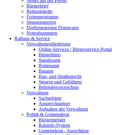
Neues aus der Presse
Bürgerbrief
Rettungskette
Ferienprogramm
Strassensperren
Dorferneuerung Dornwang
Notrufnummern
Rathaus & Service
Verwaltungsgliederung
Online-Services / Bürgerservice-Portal
Bürgerbüro
Standesamt
Rentenamt
Bauamt
Bau- und Straßenrecht
Steuern und Gebühren
Behördenverzeichnis
Verwaltung
Sachgebiete
Ansprechpartner
Aufgaben der Verwaltung
Politik & Gemeinderat
Bürgermeister
Ratsinfo-System
Gemeinderat - Ausschüsse