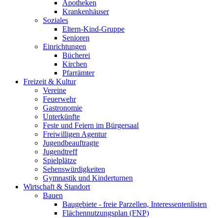
Apotheken
Krankenhäuser
Soziales
Eltern-Kind-Gruppe
Senioren
Einrichtungen
Bücherei
Kirchen
Pfarrämter
Freizeit & Kultur
Vereine
Feuerwehr
Gastronomie
Unterkünfte
Feste und Feiern im Bürgersaal
Freiwilligen Agentur
Jugendbeauftragte
Jugendtreff
Spielplätze
Sehenswürdigkeiten
Gymnastik und Kinderturnen
Wirtschaft & Standort
Bauen
Baugebiete - freie Parzellen, Interessentenlisten
Flächennutzungsplan (FNP)