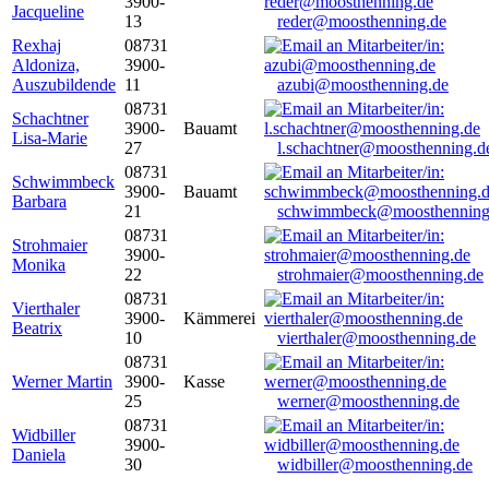
3900-
Jacqueline
13
reder@moosthenning.de
Rexhaj
08731
Aldoniza,
3900-
Auszubildende
11
azubi@moosthenning.de
08731
Schachtner
3900-
Bauamt
Lisa-Marie
27
l.schachtner@moosthenning.d
08731
Schwimmbeck
3900-
Bauamt
Barbara
21
schwimmbeck@moosthenning
08731
Strohmaier
3900-
Monika
22
strohmaier@moosthenning.de
08731
Vierthaler
3900-
Kämmerei
Beatrix
10
vierthaler@moosthenning.de
08731
Werner Martin
3900-
Kasse
25
werner@moosthenning.de
08731
Widbiller
3900-
Daniela
30
widbiller@moosthenning.de