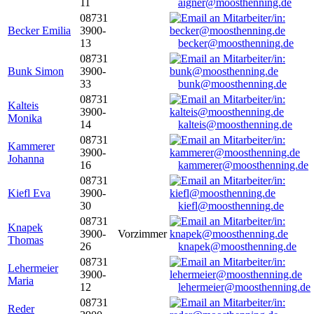
11
aigner@moosthenning.de
08731
Becker Emilia
3900-
13
becker@moosthenning.de
08731
Bunk Simon
3900-
33
bunk@moosthenning.de
08731
Kalteis
3900-
Monika
14
kalteis@moosthenning.de
08731
Kammerer
3900-
Johanna
16
kammerer@moosthenning.de
08731
Kiefl Eva
3900-
30
kiefl@moosthenning.de
08731
Knapek
3900-
Vorzimmer
Thomas
26
knapek@moosthenning.de
08731
Lehermeier
3900-
Maria
12
lehermeier@moosthenning.de
08731
Reder