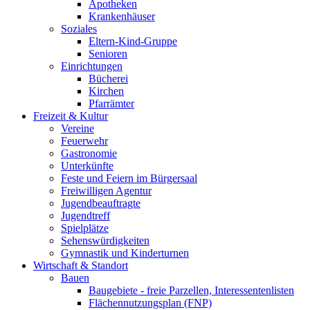
Apotheken
Krankenhäuser
Soziales
Eltern-Kind-Gruppe
Senioren
Einrichtungen
Bücherei
Kirchen
Pfarrämter
Freizeit & Kultur
Vereine
Feuerwehr
Gastronomie
Unterkünfte
Feste und Feiern im Bürgersaal
Freiwilligen Agentur
Jugendbeauftragte
Jugendtreff
Spielplätze
Sehenswürdigkeiten
Gymnastik und Kinderturnen
Wirtschaft & Standort
Bauen
Baugebiete - freie Parzellen, Interessentenlisten
Flächennutzungsplan (FNP)