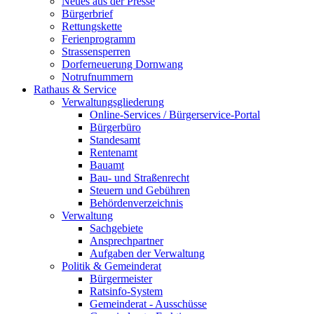
Neues aus der Presse
Bürgerbrief
Rettungskette
Ferienprogramm
Strassensperren
Dorferneuerung Dornwang
Notrufnummern
Rathaus & Service
Verwaltungsgliederung
Online-Services / Bürgerservice-Portal
Bürgerbüro
Standesamt
Rentenamt
Bauamt
Bau- und Straßenrecht
Steuern und Gebühren
Behördenverzeichnis
Verwaltung
Sachgebiete
Ansprechpartner
Aufgaben der Verwaltung
Politik & Gemeinderat
Bürgermeister
Ratsinfo-System
Gemeinderat - Ausschüsse