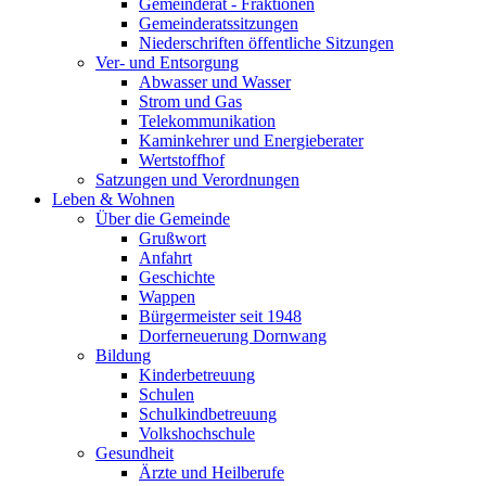
Gemeinderat - Fraktionen
Gemeinderatssitzungen
Niederschriften öffentliche Sitzungen
Ver- und Entsorgung
Abwasser und Wasser
Strom und Gas
Telekommunikation
Kaminkehrer und Energieberater
Wertstoffhof
Satzungen und Verordnungen
Leben & Wohnen
Über die Gemeinde
Grußwort
Anfahrt
Geschichte
Wappen
Bürgermeister seit 1948
Dorferneuerung Dornwang
Bildung
Kinderbetreuung
Schulen
Schulkindbetreuung
Volkshochschule
Gesundheit
Ärzte und Heilberufe