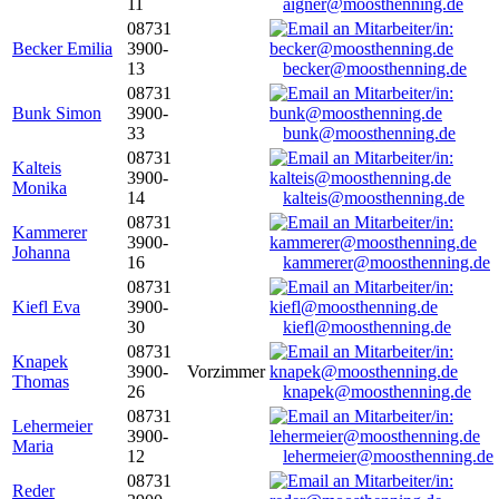
11
aigner@moosthenning.de
08731
Becker Emilia
3900-
13
becker@moosthenning.de
08731
Bunk Simon
3900-
33
bunk@moosthenning.de
08731
Kalteis
3900-
Monika
14
kalteis@moosthenning.de
08731
Kammerer
3900-
Johanna
16
kammerer@moosthenning.de
08731
Kiefl Eva
3900-
30
kiefl@moosthenning.de
08731
Knapek
3900-
Vorzimmer
Thomas
26
knapek@moosthenning.de
08731
Lehermeier
3900-
Maria
12
lehermeier@moosthenning.de
08731
Reder