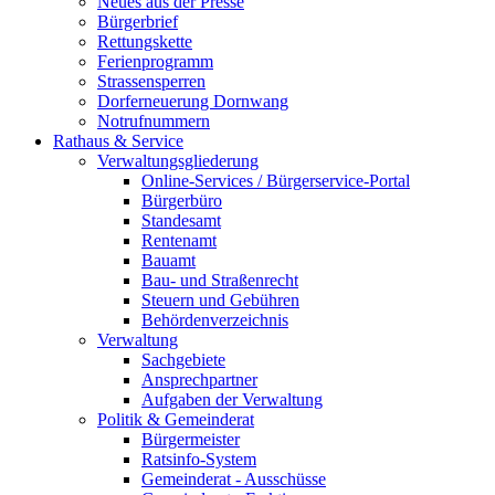
Neues aus der Presse
Bürgerbrief
Rettungskette
Ferienprogramm
Strassensperren
Dorferneuerung Dornwang
Notrufnummern
Rathaus & Service
Verwaltungsgliederung
Online-Services / Bürgerservice-Portal
Bürgerbüro
Standesamt
Rentenamt
Bauamt
Bau- und Straßenrecht
Steuern und Gebühren
Behördenverzeichnis
Verwaltung
Sachgebiete
Ansprechpartner
Aufgaben der Verwaltung
Politik & Gemeinderat
Bürgermeister
Ratsinfo-System
Gemeinderat - Ausschüsse