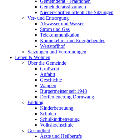
Gemeinderat - Fraktionen
Gemeinderatssitzungen
Niederschriften öffentliche Sitzungen
Ver- und Entsorgung
Abwasser und Wasser
Strom und Gas
Telekommunikation
Kaminkehrer und Energieberater
Wertstoffhof
Satzungen und Verordnungen
Leben & Wohnen
Über die Gemeinde
Grußwort
Anfahrt
Geschichte
Wappen
Bürgermeister seit 1948
Dorferneuerung Dornwang
Bildung
Kinderbetreuung
Schulen
Schulkindbetreuung
Volkshochschule
Gesundheit
Ärzte und Heilberufe