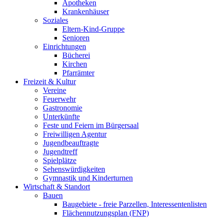
Apotheken
Krankenhäuser
Soziales
Eltern-Kind-Gruppe
Senioren
Einrichtungen
Bücherei
Kirchen
Pfarrämter
Freizeit & Kultur
Vereine
Feuerwehr
Gastronomie
Unterkünfte
Feste und Feiern im Bürgersaal
Freiwilligen Agentur
Jugendbeauftragte
Jugendtreff
Spielplätze
Sehenswürdigkeiten
Gymnastik und Kinderturnen
Wirtschaft & Standort
Bauen
Baugebiete - freie Parzellen, Interessentenlisten
Flächennutzungsplan (FNP)