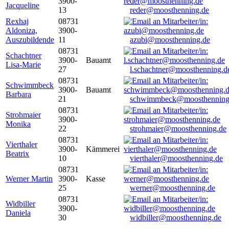
3900-
Jacqueline
13
reder@moosthenning.de
Rexhaj
08731
Aldoniza,
3900-
Auszubildende
11
azubi@moosthenning.de
08731
Schachtner
3900-
Bauamt
Lisa-Marie
27
l.schachtner@moosthenning.d
08731
Schwimmbeck
3900-
Bauamt
Barbara
21
schwimmbeck@moosthenning
08731
Strohmaier
3900-
Monika
22
strohmaier@moosthenning.de
08731
Vierthaler
3900-
Kämmerei
Beatrix
10
vierthaler@moosthenning.de
08731
Werner Martin
3900-
Kasse
25
werner@moosthenning.de
08731
Widbiller
3900-
Daniela
30
widbiller@moosthenning.de