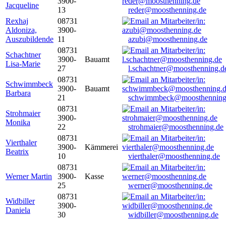
3900-
Jacqueline
13
reder@moosthenning.de
Rexhaj
08731
Aldoniza,
3900-
Auszubildende
11
azubi@moosthenning.de
08731
Schachtner
3900-
Bauamt
Lisa-Marie
27
l.schachtner@moosthenning.d
08731
Schwimmbeck
3900-
Bauamt
Barbara
21
schwimmbeck@moosthenning
08731
Strohmaier
3900-
Monika
22
strohmaier@moosthenning.de
08731
Vierthaler
3900-
Kämmerei
Beatrix
10
vierthaler@moosthenning.de
08731
Werner Martin
3900-
Kasse
25
werner@moosthenning.de
08731
Widbiller
3900-
Daniela
30
widbiller@moosthenning.de