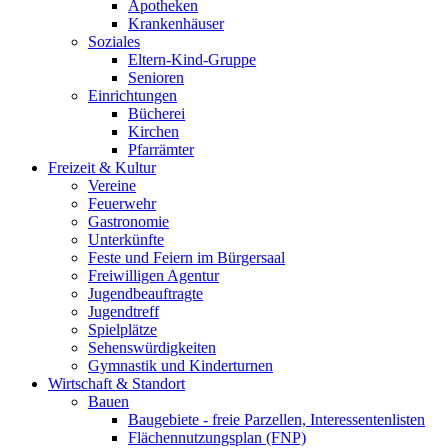
Apotheken
Krankenhäuser
Soziales
Eltern-Kind-Gruppe
Senioren
Einrichtungen
Bücherei
Kirchen
Pfarrämter
Freizeit & Kultur
Vereine
Feuerwehr
Gastronomie
Unterkünfte
Feste und Feiern im Bürgersaal
Freiwilligen Agentur
Jugendbeauftragte
Jugendtreff
Spielplätze
Sehenswürdigkeiten
Gymnastik und Kinderturnen
Wirtschaft & Standort
Bauen
Baugebiete - freie Parzellen, Interessentenlisten
Flächennutzungsplan (FNP)