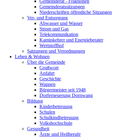
Gemeinderat - Fraktionen
Gemeinderatssitzungen
Niederschriften öffentliche Sitzungen
Ver- und Entsorgung
Abwasser und Wasser
Strom und Gas
Telekommunikation
Kaminkehrer und Energieberater
Wertstoffhof
Satzungen und Verordnungen
Leben & Wohnen
Über die Gemeinde
Grußwort
Anfahrt
Geschichte
Wappen
Bürgermeister seit 1948
Dorferneuerung Dornwang
Bildung
Kinderbetreuung
Schulen
Schulkindbetreuung
Volkshochschule
Gesundheit
Ärzte und Heilberufe