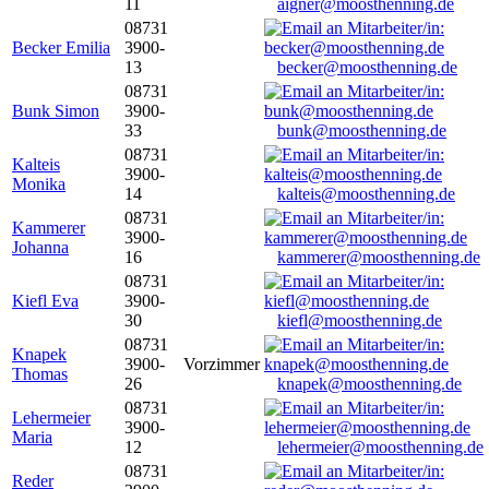
11
aigner@moosthenning.de
08731
Becker Emilia
3900-
13
becker@moosthenning.de
08731
Bunk Simon
3900-
33
bunk@moosthenning.de
08731
Kalteis
3900-
Monika
14
kalteis@moosthenning.de
08731
Kammerer
3900-
Johanna
16
kammerer@moosthenning.de
08731
Kiefl Eva
3900-
30
kiefl@moosthenning.de
08731
Knapek
3900-
Vorzimmer
Thomas
26
knapek@moosthenning.de
08731
Lehermeier
3900-
Maria
12
lehermeier@moosthenning.de
08731
Reder