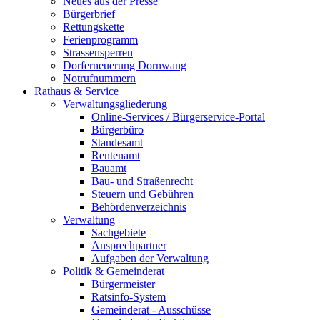
Neues aus der Presse
Bürgerbrief
Rettungskette
Ferienprogramm
Strassensperren
Dorferneuerung Dornwang
Notrufnummern
Rathaus & Service
Verwaltungsgliederung
Online-Services / Bürgerservice-Portal
Bürgerbüro
Standesamt
Rentenamt
Bauamt
Bau- und Straßenrecht
Steuern und Gebühren
Behördenverzeichnis
Verwaltung
Sachgebiete
Ansprechpartner
Aufgaben der Verwaltung
Politik & Gemeinderat
Bürgermeister
Ratsinfo-System
Gemeinderat - Ausschüsse