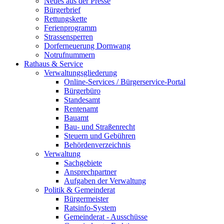
Neues aus der Presse
Bürgerbrief
Rettungskette
Ferienprogramm
Strassensperren
Dorferneuerung Dornwang
Notrufnummern
Rathaus & Service
Verwaltungsgliederung
Online-Services / Bürgerservice-Portal
Bürgerbüro
Standesamt
Rentenamt
Bauamt
Bau- und Straßenrecht
Steuern und Gebühren
Behördenverzeichnis
Verwaltung
Sachgebiete
Ansprechpartner
Aufgaben der Verwaltung
Politik & Gemeinderat
Bürgermeister
Ratsinfo-System
Gemeinderat - Ausschüsse