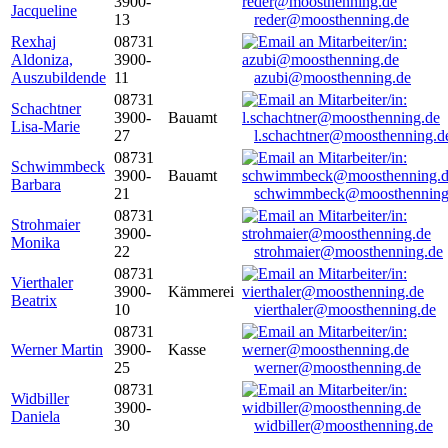
3900-
Jacqueline
13
reder@moosthenning.de
Rexhaj
08731
Aldoniza,
3900-
Auszubildende
11
azubi@moosthenning.de
08731
Schachtner
3900-
Bauamt
Lisa-Marie
27
l.schachtner@moosthenning.d
08731
Schwimmbeck
3900-
Bauamt
Barbara
21
schwimmbeck@moosthenning
08731
Strohmaier
3900-
Monika
22
strohmaier@moosthenning.de
08731
Vierthaler
3900-
Kämmerei
Beatrix
10
vierthaler@moosthenning.de
08731
Werner Martin
3900-
Kasse
25
werner@moosthenning.de
08731
Widbiller
3900-
Daniela
30
widbiller@moosthenning.de