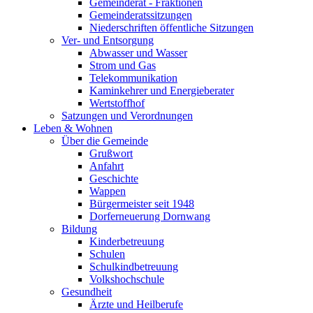
Gemeinderat - Fraktionen
Gemeinderatssitzungen
Niederschriften öffentliche Sitzungen
Ver- und Entsorgung
Abwasser und Wasser
Strom und Gas
Telekommunikation
Kaminkehrer und Energieberater
Wertstoffhof
Satzungen und Verordnungen
Leben & Wohnen
Über die Gemeinde
Grußwort
Anfahrt
Geschichte
Wappen
Bürgermeister seit 1948
Dorferneuerung Dornwang
Bildung
Kinderbetreuung
Schulen
Schulkindbetreuung
Volkshochschule
Gesundheit
Ärzte und Heilberufe