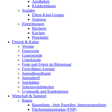
Apotheken
Krankenhäuser
Soziales
Eltern-Kind-Gruppe
Senioren
Einrichtungen
Bücherei
Kirchen
Pfarrämter
Freizeit & Kultur
Vereine
Feuerwehr
Gastronomie
Unterkünfte
Feste und Feiern im Bürgersaal
Freiwilligen Agentur
Jugendbeauftragte
Jugendtreff
Spielplätze
Sehenswürdigkeiten
Gymnastik und Kinderturnen
Wirtschaft & Standort
Bauen
Baugebiete - freie Parzellen, Interessentenlisten
Flächennutzungsplan (FNP)