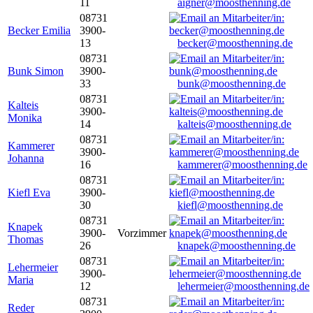
11
aigner@moosthenning.de
08731
Becker Emilia
3900-
13
becker@moosthenning.de
08731
Bunk Simon
3900-
33
bunk@moosthenning.de
08731
Kalteis
3900-
Monika
14
kalteis@moosthenning.de
08731
Kammerer
3900-
Johanna
16
kammerer@moosthenning.de
08731
Kiefl Eva
3900-
30
kiefl@moosthenning.de
08731
Knapek
3900-
Vorzimmer
Thomas
26
knapek@moosthenning.de
08731
Lehermeier
3900-
Maria
12
lehermeier@moosthenning.de
08731
Reder