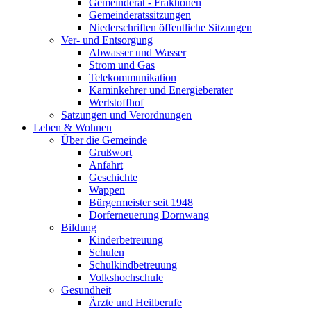
Gemeinderat - Fraktionen
Gemeinderatssitzungen
Niederschriften öffentliche Sitzungen
Ver- und Entsorgung
Abwasser und Wasser
Strom und Gas
Telekommunikation
Kaminkehrer und Energieberater
Wertstoffhof
Satzungen und Verordnungen
Leben & Wohnen
Über die Gemeinde
Grußwort
Anfahrt
Geschichte
Wappen
Bürgermeister seit 1948
Dorferneuerung Dornwang
Bildung
Kinderbetreuung
Schulen
Schulkindbetreuung
Volkshochschule
Gesundheit
Ärzte und Heilberufe