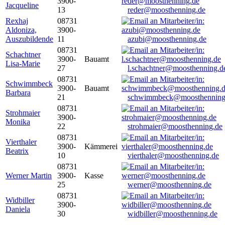
3900-
Jacqueline
13
reder@moosthenning.de
Rexhaj
08731
Aldoniza,
3900-
Auszubildende
11
azubi@moosthenning.de
08731
Schachtner
3900-
Bauamt
Lisa-Marie
27
l.schachtner@moosthenning.d
08731
Schwimmbeck
3900-
Bauamt
Barbara
21
schwimmbeck@moosthenning
08731
Strohmaier
3900-
Monika
22
strohmaier@moosthenning.de
08731
Vierthaler
3900-
Kämmerei
Beatrix
10
vierthaler@moosthenning.de
08731
Werner Martin
3900-
Kasse
25
werner@moosthenning.de
08731
Widbiller
3900-
Daniela
30
widbiller@moosthenning.de