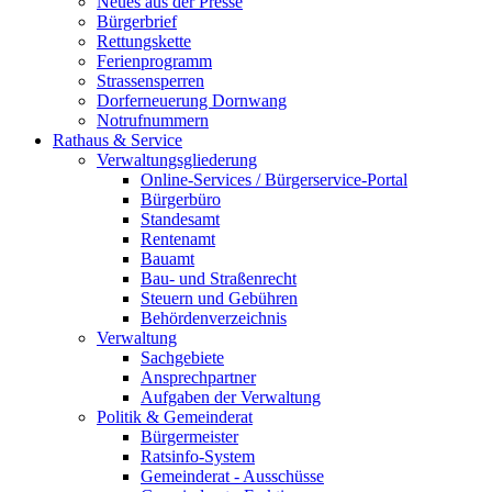
Neues aus der Presse
Bürgerbrief
Rettungskette
Ferienprogramm
Strassensperren
Dorferneuerung Dornwang
Notrufnummern
Rathaus & Service
Verwaltungsgliederung
Online-Services / Bürgerservice-Portal
Bürgerbüro
Standesamt
Rentenamt
Bauamt
Bau- und Straßenrecht
Steuern und Gebühren
Behördenverzeichnis
Verwaltung
Sachgebiete
Ansprechpartner
Aufgaben der Verwaltung
Politik & Gemeinderat
Bürgermeister
Ratsinfo-System
Gemeinderat - Ausschüsse