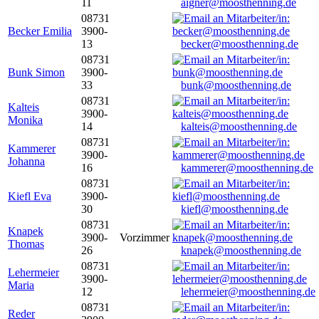
11
aigner@moosthenning.de
08731
Becker Emilia
3900-
13
becker@moosthenning.de
08731
Bunk Simon
3900-
33
bunk@moosthenning.de
08731
Kalteis
3900-
Monika
14
kalteis@moosthenning.de
08731
Kammerer
3900-
Johanna
16
kammerer@moosthenning.de
08731
Kiefl Eva
3900-
30
kiefl@moosthenning.de
08731
Knapek
3900-
Vorzimmer
Thomas
26
knapek@moosthenning.de
08731
Lehermeier
3900-
Maria
12
lehermeier@moosthenning.de
08731
Reder