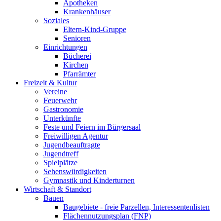
Apotheken
Krankenhäuser
Soziales
Eltern-Kind-Gruppe
Senioren
Einrichtungen
Bücherei
Kirchen
Pfarrämter
Freizeit & Kultur
Vereine
Feuerwehr
Gastronomie
Unterkünfte
Feste und Feiern im Bürgersaal
Freiwilligen Agentur
Jugendbeauftragte
Jugendtreff
Spielplätze
Sehenswürdigkeiten
Gymnastik und Kinderturnen
Wirtschaft & Standort
Bauen
Baugebiete - freie Parzellen, Interessentenlisten
Flächennutzungsplan (FNP)