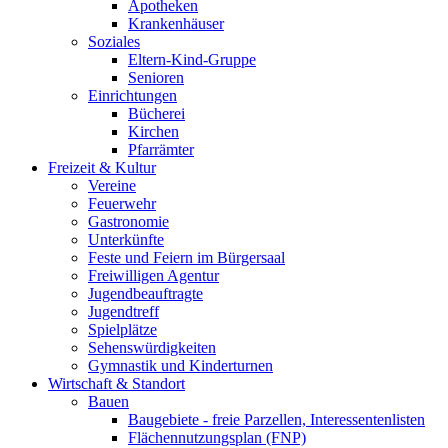
Apotheken
Krankenhäuser
Soziales
Eltern-Kind-Gruppe
Senioren
Einrichtungen
Bücherei
Kirchen
Pfarrämter
Freizeit & Kultur
Vereine
Feuerwehr
Gastronomie
Unterkünfte
Feste und Feiern im Bürgersaal
Freiwilligen Agentur
Jugendbeauftragte
Jugendtreff
Spielplätze
Sehenswürdigkeiten
Gymnastik und Kinderturnen
Wirtschaft & Standort
Bauen
Baugebiete - freie Parzellen, Interessentenlisten
Flächennutzungsplan (FNP)