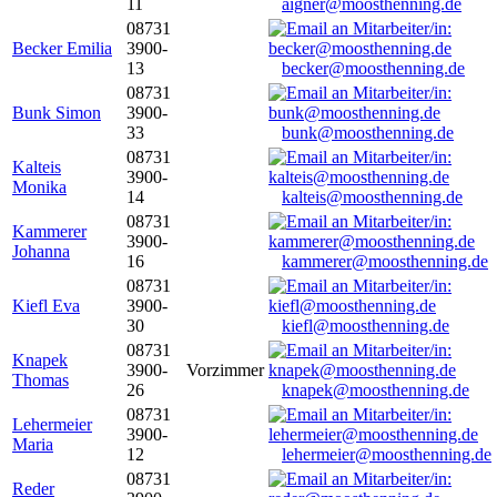
11
aigner@moosthenning.de
08731
Becker Emilia
3900-
13
becker@moosthenning.de
08731
Bunk Simon
3900-
33
bunk@moosthenning.de
08731
Kalteis
3900-
Monika
14
kalteis@moosthenning.de
08731
Kammerer
3900-
Johanna
16
kammerer@moosthenning.de
08731
Kiefl Eva
3900-
30
kiefl@moosthenning.de
08731
Knapek
3900-
Vorzimmer
Thomas
26
knapek@moosthenning.de
08731
Lehermeier
3900-
Maria
12
lehermeier@moosthenning.de
08731
Reder