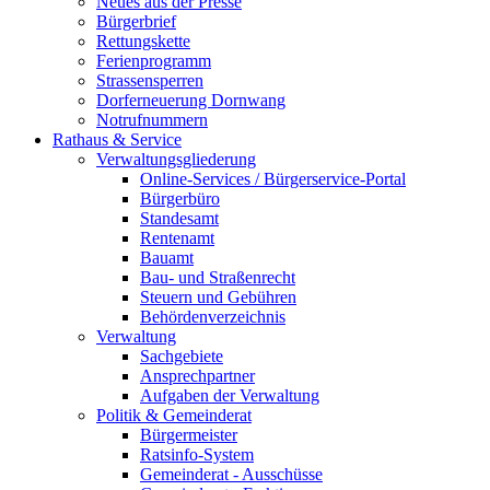
Neues aus der Presse
Bürgerbrief
Rettungskette
Ferienprogramm
Strassensperren
Dorferneuerung Dornwang
Notrufnummern
Rathaus & Service
Verwaltungsgliederung
Online-Services / Bürgerservice-Portal
Bürgerbüro
Standesamt
Rentenamt
Bauamt
Bau- und Straßenrecht
Steuern und Gebühren
Behördenverzeichnis
Verwaltung
Sachgebiete
Ansprechpartner
Aufgaben der Verwaltung
Politik & Gemeinderat
Bürgermeister
Ratsinfo-System
Gemeinderat - Ausschüsse