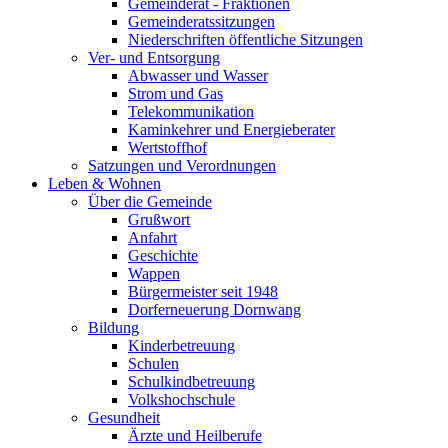
Gemeinderat - Fraktionen
Gemeinderatssitzungen
Niederschriften öffentliche Sitzungen
Ver- und Entsorgung
Abwasser und Wasser
Strom und Gas
Telekommunikation
Kaminkehrer und Energieberater
Wertstoffhof
Satzungen und Verordnungen
Leben & Wohnen
Über die Gemeinde
Grußwort
Anfahrt
Geschichte
Wappen
Bürgermeister seit 1948
Dorferneuerung Dornwang
Bildung
Kinderbetreuung
Schulen
Schulkindbetreuung
Volkshochschule
Gesundheit
Ärzte und Heilberufe