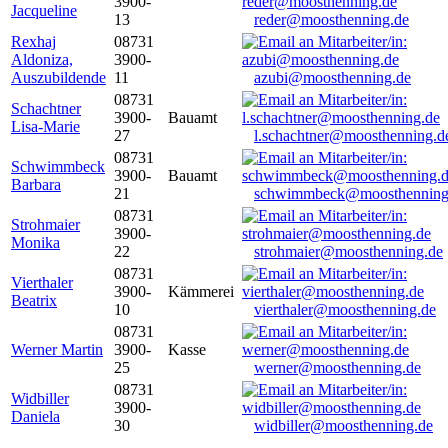
3900-
Jacqueline
13
reder@moosthenning.de
Rexhaj
08731
Aldoniza,
3900-
Auszubildende
11
azubi@moosthenning.de
08731
Schachtner
3900-
Bauamt
Lisa-Marie
27
l.schachtner@moosthenning.d
08731
Schwimmbeck
3900-
Bauamt
Barbara
21
schwimmbeck@moosthenning
08731
Strohmaier
3900-
Monika
22
strohmaier@moosthenning.de
08731
Vierthaler
3900-
Kämmerei
Beatrix
10
vierthaler@moosthenning.de
08731
Werner Martin
3900-
Kasse
25
werner@moosthenning.de
08731
Widbiller
3900-
Daniela
30
widbiller@moosthenning.de