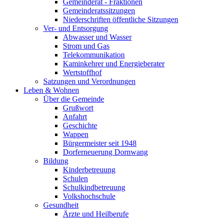
Gemeinderat - Fraktionen
Gemeinderatssitzungen
Niederschriften öffentliche Sitzungen
Ver- und Entsorgung
Abwasser und Wasser
Strom und Gas
Telekommunikation
Kaminkehrer und Energieberater
Wertstoffhof
Satzungen und Verordnungen
Leben & Wohnen
Über die Gemeinde
Grußwort
Anfahrt
Geschichte
Wappen
Bürgermeister seit 1948
Dorferneuerung Dornwang
Bildung
Kinderbetreuung
Schulen
Schulkindbetreuung
Volkshochschule
Gesundheit
Ärzte und Heilberufe