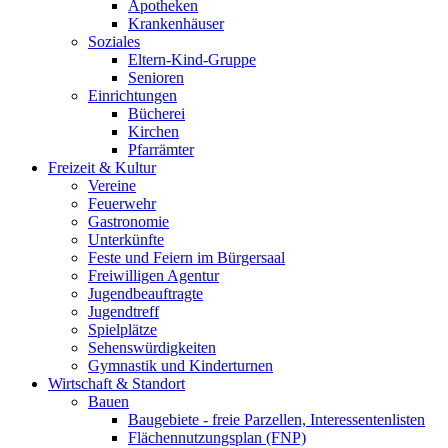
Apotheken
Krankenhäuser
Soziales
Eltern-Kind-Gruppe
Senioren
Einrichtungen
Bücherei
Kirchen
Pfarrämter
Freizeit & Kultur
Vereine
Feuerwehr
Gastronomie
Unterkünfte
Feste und Feiern im Bürgersaal
Freiwilligen Agentur
Jugendbeauftragte
Jugendtreff
Spielplätze
Sehenswürdigkeiten
Gymnastik und Kinderturnen
Wirtschaft & Standort
Bauen
Baugebiete - freie Parzellen, Interessentenlisten
Flächennutzungsplan (FNP)