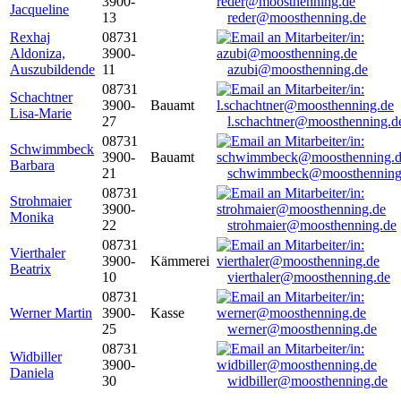
3900-
Jacqueline
13
reder@moosthenning.de
Rexhaj
08731
Aldoniza,
3900-
Auszubildende
11
azubi@moosthenning.de
08731
Schachtner
3900-
Bauamt
Lisa-Marie
27
l.schachtner@moosthenning.d
08731
Schwimmbeck
3900-
Bauamt
Barbara
21
schwimmbeck@moosthenning
08731
Strohmaier
3900-
Monika
22
strohmaier@moosthenning.de
08731
Vierthaler
3900-
Kämmerei
Beatrix
10
vierthaler@moosthenning.de
08731
Werner Martin
3900-
Kasse
25
werner@moosthenning.de
08731
Widbiller
3900-
Daniela
30
widbiller@moosthenning.de