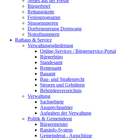
Neues aus der Presse
Bürgerbrief
Rettungskette
Ferienprogramm
Strassensperren
Dorferneuerung Dornwang
Notrufnummern
Rathaus & Service
Verwaltungsgliederung
Online-Services / Bürgerservice-Portal
Bürgerbüro
Standesamt
Rentenamt
Bauamt
Bau- und Straßenrecht
Steuern und Gebühren
Behördenverzeichnis
Verwaltung
Sachgebiete
Ansprechpartner
Aufgaben der Verwaltung
Politik & Gemeinderat
Bürgermeister
Ratsinfo-System
Gemeinderat - Ausschüsse