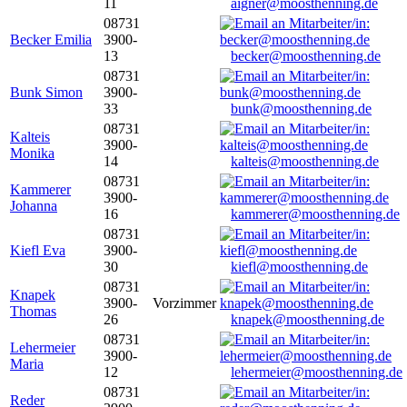
11
aigner@moosthenning.de
08731
Becker Emilia
3900-
13
becker@moosthenning.de
08731
Bunk Simon
3900-
33
bunk@moosthenning.de
08731
Kalteis
3900-
Monika
14
kalteis@moosthenning.de
08731
Kammerer
3900-
Johanna
16
kammerer@moosthenning.de
08731
Kiefl Eva
3900-
30
kiefl@moosthenning.de
08731
Knapek
3900-
Vorzimmer
Thomas
26
knapek@moosthenning.de
08731
Lehermeier
3900-
Maria
12
lehermeier@moosthenning.de
08731
Reder