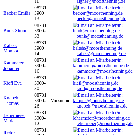
11
aigner@moosthenning.de
08731
Becker Emilia
3900-
13
becker@moosthenning.de
08731
Bunk Simon
3900-
33
bunk@moosthenning.de
08731
Kalteis
3900-
Monika
14
kalteis@moosthenning.de
08731
Kammerer
3900-
Johanna
16
kammerer@moosthenning.de
08731
Kiefl Eva
3900-
30
kiefl@moosthenning.de
08731
Knapek
3900-
Vorzimmer
Thomas
26
knapek@moosthenning.de
08731
Lehermeier
3900-
Maria
12
lehermeier@moosthenning.de
08731
Reder