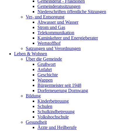
Gemeinderat - Fraktionen
Gemeinderatssitzungen
Niederschriften öffentliche Sitzungen
Ver- und Entsorgung
Abwasser und Wasser
Strom und Gas
Telekommunikation
Kaminkehrer und Energieberater
Wertstoffhof
Satzungen und Verordnungen
Leben & Wohnen
Über die Gemeinde
Grußwort
Anfahrt
Geschichte
Wappen
Bürgermeister seit 1948
Dorferneuerung Dornwang
Bildung
Kinderbetreuung
Schulen
Schulkindbetreuung
Volkshochschule
Gesundheit
Ärzte und Heilberufe