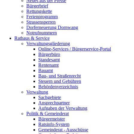
Neues aus der Presse
Bürgerbrief
Rettungskette
Ferienprogramm
Strassensperren
Dorferneuerung Dornwang
Notrufnummern
Rathaus & Service
Verwaltungsgliederung
Online-Services / Bürgerservice-Portal
Bürgerbüro
Standesamt
Rentenamt
Bauamt
Bau- und Straßenrecht
Steuern und Gebühren
Behördenverzeichnis
Verwaltung
Sachgebiete
Ansprechpartner
Aufgaben der Verwaltung
Politik & Gemeinderat
Bürgermeister
Ratsinfo-System
Gemeinderat - Ausschüsse