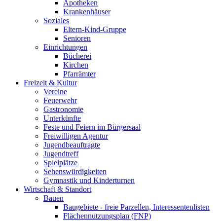
Apotheken
Krankenhäuser
Soziales
Eltern-Kind-Gruppe
Senioren
Einrichtungen
Bücherei
Kirchen
Pfarrämter
Freizeit & Kultur
Vereine
Feuerwehr
Gastronomie
Unterkünfte
Feste und Feiern im Bürgersaal
Freiwilligen Agentur
Jugendbeauftragte
Jugendtreff
Spielplätze
Sehenswürdigkeiten
Gymnastik und Kinderturnen
Wirtschaft & Standort
Bauen
Baugebiete - freie Parzellen, Interessentenlisten
Flächennutzungsplan (FNP)