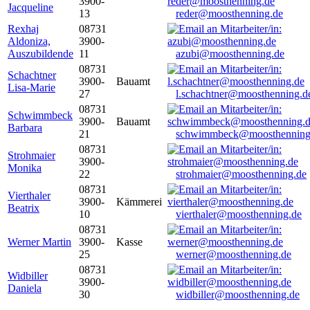
3900-
Jacqueline
13
reder@moosthenning.de
Rexhaj
08731
Aldoniza,
3900-
Auszubildende
11
azubi@moosthenning.de
08731
Schachtner
3900-
Bauamt
Lisa-Marie
27
l.schachtner@moosthenning.d
08731
Schwimmbeck
3900-
Bauamt
Barbara
21
schwimmbeck@moosthenning
08731
Strohmaier
3900-
Monika
22
strohmaier@moosthenning.de
08731
Vierthaler
3900-
Kämmerei
Beatrix
10
vierthaler@moosthenning.de
08731
Werner Martin
3900-
Kasse
25
werner@moosthenning.de
08731
Widbiller
3900-
Daniela
30
widbiller@moosthenning.de