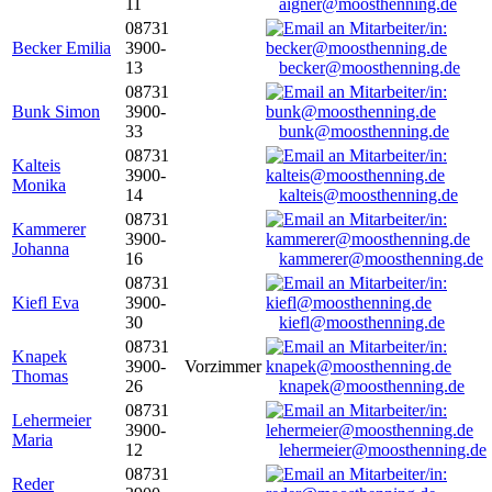
11
aigner@moosthenning.de
08731
Becker Emilia
3900-
13
becker@moosthenning.de
08731
Bunk Simon
3900-
33
bunk@moosthenning.de
08731
Kalteis
3900-
Monika
14
kalteis@moosthenning.de
08731
Kammerer
3900-
Johanna
16
kammerer@moosthenning.de
08731
Kiefl Eva
3900-
30
kiefl@moosthenning.de
08731
Knapek
3900-
Vorzimmer
Thomas
26
knapek@moosthenning.de
08731
Lehermeier
3900-
Maria
12
lehermeier@moosthenning.de
08731
Reder