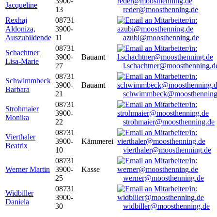
3900-
Jacqueline
13
reder@moosthenning.de
Rexhaj
08731
Aldoniza,
3900-
Auszubildende
11
azubi@moosthenning.de
08731
Schachtner
3900-
Bauamt
Lisa-Marie
27
l.schachtner@moosthenning.d
08731
Schwimmbeck
3900-
Bauamt
Barbara
21
schwimmbeck@moosthenning
08731
Strohmaier
3900-
Monika
22
strohmaier@moosthenning.de
08731
Vierthaler
3900-
Kämmerei
Beatrix
10
vierthaler@moosthenning.de
08731
Werner Martin
3900-
Kasse
25
werner@moosthenning.de
08731
Widbiller
3900-
Daniela
30
widbiller@moosthenning.de