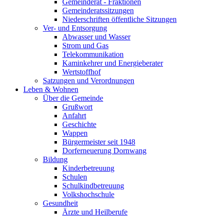
Gemeinderat - Fraktionen
Gemeinderatssitzungen
Niederschriften öffentliche Sitzungen
Ver- und Entsorgung
Abwasser und Wasser
Strom und Gas
Telekommunikation
Kaminkehrer und Energieberater
Wertstoffhof
Satzungen und Verordnungen
Leben & Wohnen
Über die Gemeinde
Grußwort
Anfahrt
Geschichte
Wappen
Bürgermeister seit 1948
Dorferneuerung Dornwang
Bildung
Kinderbetreuung
Schulen
Schulkindbetreuung
Volkshochschule
Gesundheit
Ärzte und Heilberufe