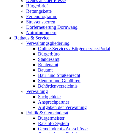
Neues aus der Presse
Bürgerbrief
Rettungskette
Ferienprogramm
Strassensperren
Dorferneuerung Dornwang
Notrufnummern
Rathaus & Service
Verwaltungsgliederung
Online-Services / Bürgerservice-Portal
Bürgerbüro
Standesamt
Rentenamt
Bauamt
Bau- und Straßenrecht
Steuern und Gebühren
Behördenverzeichnis
Verwaltung
Sachgebiete
Ansprechpartner
Aufgaben der Verwaltung
Politik & Gemeinderat
Bürgermeister
Ratsinfo-System
Gemeinderat - Ausschüsse