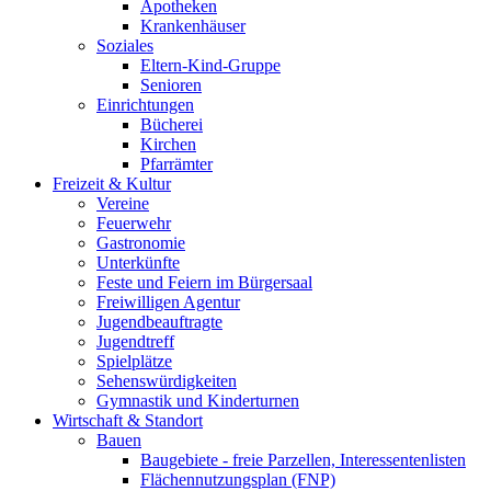
Apotheken
Krankenhäuser
Soziales
Eltern-Kind-Gruppe
Senioren
Einrichtungen
Bücherei
Kirchen
Pfarrämter
Freizeit & Kultur
Vereine
Feuerwehr
Gastronomie
Unterkünfte
Feste und Feiern im Bürgersaal
Freiwilligen Agentur
Jugendbeauftragte
Jugendtreff
Spielplätze
Sehenswürdigkeiten
Gymnastik und Kinderturnen
Wirtschaft & Standort
Bauen
Baugebiete - freie Parzellen, Interessentenlisten
Flächennutzungsplan (FNP)