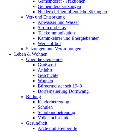
Gemeinderat - Fraktionen
Gemeinderatssitzungen
Niederschriften öffentliche Sitzungen
Ver- und Entsorgung
Abwasser und Wasser
Strom und Gas
Telekommunikation
Kaminkehrer und Energieberater
Wertstoffhof
Satzungen und Verordnungen
Leben & Wohnen
Über die Gemeinde
Grußwort
Anfahrt
Geschichte
Wappen
Bürgermeister seit 1948
Dorferneuerung Dornwang
Bildung
Kinderbetreuung
Schulen
Schulkindbetreuung
Volkshochschule
Gesundheit
Ärzte und Heilberufe