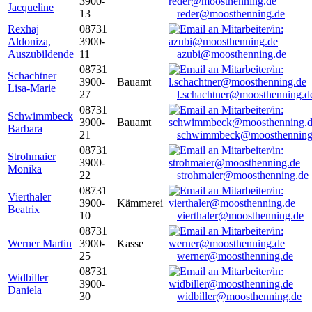
3900-
Jacqueline
13
reder@moosthenning.de
Rexhaj
08731
Aldoniza,
3900-
Auszubildende
11
azubi@moosthenning.de
08731
Schachtner
3900-
Bauamt
Lisa-Marie
27
l.schachtner@moosthenning.d
08731
Schwimmbeck
3900-
Bauamt
Barbara
21
schwimmbeck@moosthenning
08731
Strohmaier
3900-
Monika
22
strohmaier@moosthenning.de
08731
Vierthaler
3900-
Kämmerei
Beatrix
10
vierthaler@moosthenning.de
08731
Werner Martin
3900-
Kasse
25
werner@moosthenning.de
08731
Widbiller
3900-
Daniela
30
widbiller@moosthenning.de