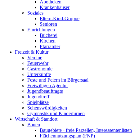
Apotheken
Krankenhäuser
Soziales
Eltern-Kind-Gruppe
Senioren
Einrichtungen
Bücherei
Kirchen
Pfarrämter
Freizeit & Kultur
Vereine
Feuerwehr
Gastronomie
Unterkünfte
Feste und Feiern im Bürgersaal
Freiwilligen Agentur
Jugendbeauftragte
Jugendtreff
Spielplätze
Sehenswürdigkeiten
Gymnastik und Kinderturnen
Wirtschaft & Standort
Bauen
Baugebiete - freie Parzellen, Interessentenlisten
Flächennutzungsplan (FNP)