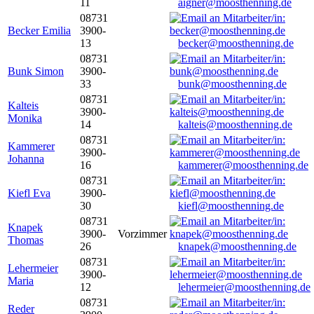
11
aigner@moosthenning.de
08731
Becker Emilia
3900-
13
becker@moosthenning.de
08731
Bunk Simon
3900-
33
bunk@moosthenning.de
08731
Kalteis
3900-
Monika
14
kalteis@moosthenning.de
08731
Kammerer
3900-
Johanna
16
kammerer@moosthenning.de
08731
Kiefl Eva
3900-
30
kiefl@moosthenning.de
08731
Knapek
3900-
Vorzimmer
Thomas
26
knapek@moosthenning.de
08731
Lehermeier
3900-
Maria
12
lehermeier@moosthenning.de
08731
Reder