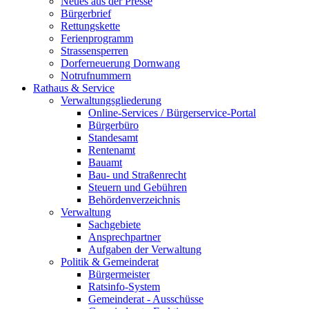
Neues aus der Presse
Bürgerbrief
Rettungskette
Ferienprogramm
Strassensperren
Dorferneuerung Dornwang
Notrufnummern
Rathaus & Service
Verwaltungsgliederung
Online-Services / Bürgerservice-Portal
Bürgerbüro
Standesamt
Rentenamt
Bauamt
Bau- und Straßenrecht
Steuern und Gebühren
Behördenverzeichnis
Verwaltung
Sachgebiete
Ansprechpartner
Aufgaben der Verwaltung
Politik & Gemeinderat
Bürgermeister
Ratsinfo-System
Gemeinderat - Ausschüsse