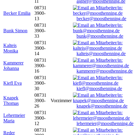
11
aigner@moosthenning.de
08731
Becker Emilia
3900-
13
becker@moosthenning.de
08731
Bunk Simon
3900-
33
bunk@moosthenning.de
08731
Kalteis
3900-
Monika
14
kalteis@moosthenning.de
08731
Kammerer
3900-
Johanna
16
kammerer@moosthenning.de
08731
Kiefl Eva
3900-
30
kiefl@moosthenning.de
08731
Knapek
3900-
Vorzimmer
Thomas
26
knapek@moosthenning.de
08731
Lehermeier
3900-
Maria
12
lehermeier@moosthenning.de
08731
Reder