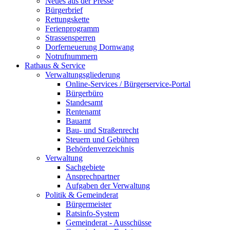
Neues aus der Presse
Bürgerbrief
Rettungskette
Ferienprogramm
Strassensperren
Dorferneuerung Dornwang
Notrufnummern
Rathaus & Service
Verwaltungsgliederung
Online-Services / Bürgerservice-Portal
Bürgerbüro
Standesamt
Rentenamt
Bauamt
Bau- und Straßenrecht
Steuern und Gebühren
Behördenverzeichnis
Verwaltung
Sachgebiete
Ansprechpartner
Aufgaben der Verwaltung
Politik & Gemeinderat
Bürgermeister
Ratsinfo-System
Gemeinderat - Ausschüsse