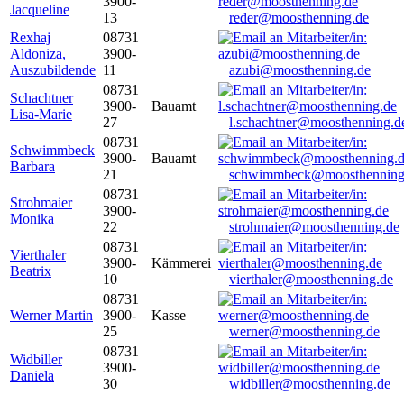
3900-
Jacqueline
13
reder@moosthenning.de
Rexhaj
08731
Aldoniza,
3900-
Auszubildende
11
azubi@moosthenning.de
08731
Schachtner
3900-
Bauamt
Lisa-Marie
27
l.schachtner@moosthenning.d
08731
Schwimmbeck
3900-
Bauamt
Barbara
21
schwimmbeck@moosthenning
08731
Strohmaier
3900-
Monika
22
strohmaier@moosthenning.de
08731
Vierthaler
3900-
Kämmerei
Beatrix
10
vierthaler@moosthenning.de
08731
Werner Martin
3900-
Kasse
25
werner@moosthenning.de
08731
Widbiller
3900-
Daniela
30
widbiller@moosthenning.de