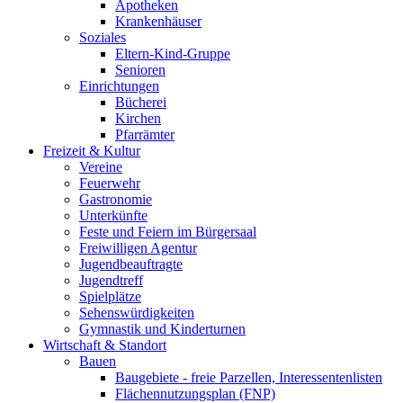
Apotheken
Krankenhäuser
Soziales
Eltern-Kind-Gruppe
Senioren
Einrichtungen
Bücherei
Kirchen
Pfarrämter
Freizeit & Kultur
Vereine
Feuerwehr
Gastronomie
Unterkünfte
Feste und Feiern im Bürgersaal
Freiwilligen Agentur
Jugendbeauftragte
Jugendtreff
Spielplätze
Sehenswürdigkeiten
Gymnastik und Kinderturnen
Wirtschaft & Standort
Bauen
Baugebiete - freie Parzellen, Interessentenlisten
Flächennutzungsplan (FNP)