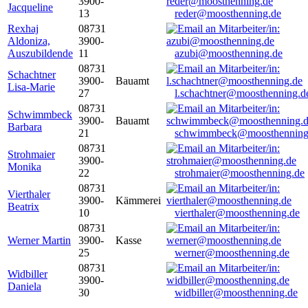
3900-
Jacqueline
13
reder@moosthenning.de
Rexhaj
08731
Aldoniza,
3900-
Auszubildende
11
azubi@moosthenning.de
08731
Schachtner
3900-
Bauamt
Lisa-Marie
27
l.schachtner@moosthenning.d
08731
Schwimmbeck
3900-
Bauamt
Barbara
21
schwimmbeck@moosthenning
08731
Strohmaier
3900-
Monika
22
strohmaier@moosthenning.de
08731
Vierthaler
3900-
Kämmerei
Beatrix
10
vierthaler@moosthenning.de
08731
Werner Martin
3900-
Kasse
25
werner@moosthenning.de
08731
Widbiller
3900-
Daniela
30
widbiller@moosthenning.de