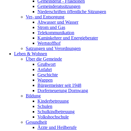
Gemeinderat - Fraktionen
Gemeinderatssitzungen
Niederschriften öffentliche Sitzungen
Ver- und Entsorgung
Abwasser und Wasser
Strom und Gas
Telekommunikation
Kaminkehrer und Energieberater
Wertstoffhof
Satzungen und Verordnungen
Leben & Wohnen
Über die Gemeinde
Grußwort
Anfahrt
Geschichte
Wappen
Bürgermeister seit 1948
Dorferneuerung Dornwang
Bildung
Kinderbetreuung
Schulen
Schulkindbetreuung
Volkshochschule
Gesundheit
Ärzte und Heilberufe