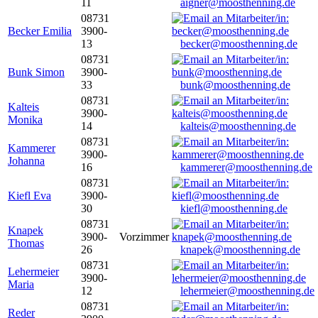
11
aigner@moosthenning.de
08731
Becker Emilia
3900-
13
becker@moosthenning.de
08731
Bunk Simon
3900-
33
bunk@moosthenning.de
08731
Kalteis
3900-
Monika
14
kalteis@moosthenning.de
08731
Kammerer
3900-
Johanna
16
kammerer@moosthenning.de
08731
Kiefl Eva
3900-
30
kiefl@moosthenning.de
08731
Knapek
3900-
Vorzimmer
Thomas
26
knapek@moosthenning.de
08731
Lehermeier
3900-
Maria
12
lehermeier@moosthenning.de
08731
Reder