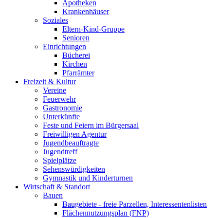
Apotheken
Krankenhäuser
Soziales
Eltern-Kind-Gruppe
Senioren
Einrichtungen
Bücherei
Kirchen
Pfarrämter
Freizeit & Kultur
Vereine
Feuerwehr
Gastronomie
Unterkünfte
Feste und Feiern im Bürgersaal
Freiwilligen Agentur
Jugendbeauftragte
Jugendtreff
Spielplätze
Sehenswürdigkeiten
Gymnastik und Kinderturnen
Wirtschaft & Standort
Bauen
Baugebiete - freie Parzellen, Interessentenlisten
Flächennutzungsplan (FNP)