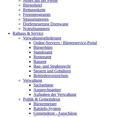
Neues aus der Presse
Bürgerbrief
Rettungskette
Ferienprogramm
Strassensperren
Dorferneuerung Dornwang
Notrufnummern
Rathaus & Service
Verwaltungsgliederung
Online-Services / Bürgerservice-Portal
Bürgerbüro
Standesamt
Rentenamt
Bauamt
Bau- und Straßenrecht
Steuern und Gebühren
Behördenverzeichnis
Verwaltung
Sachgebiete
Ansprechpartner
Aufgaben der Verwaltung
Politik & Gemeinderat
Bürgermeister
Ratsinfo-System
Gemeinderat - Ausschüsse