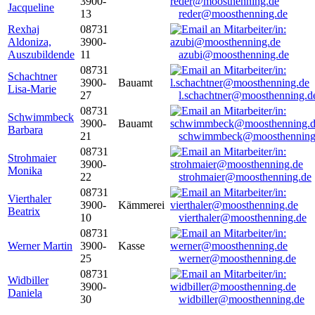
3900-
Jacqueline
13
reder@moosthenning.de
Rexhaj
08731
Aldoniza,
3900-
Auszubildende
11
azubi@moosthenning.de
08731
Schachtner
3900-
Bauamt
Lisa-Marie
27
l.schachtner@moosthenning.d
08731
Schwimmbeck
3900-
Bauamt
Barbara
21
schwimmbeck@moosthenning
08731
Strohmaier
3900-
Monika
22
strohmaier@moosthenning.de
08731
Vierthaler
3900-
Kämmerei
Beatrix
10
vierthaler@moosthenning.de
08731
Werner Martin
3900-
Kasse
25
werner@moosthenning.de
08731
Widbiller
3900-
Daniela
30
widbiller@moosthenning.de