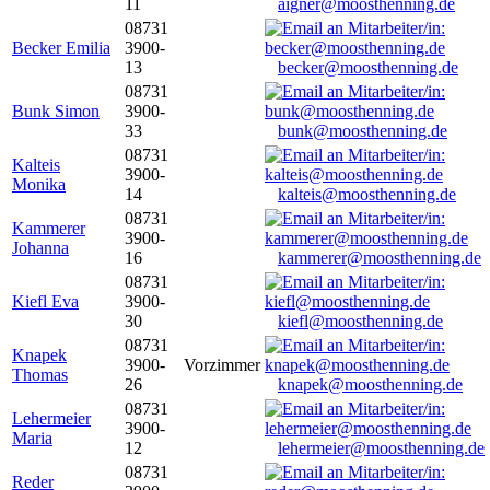
11
aigner@moosthenning.de
08731
Becker Emilia
3900-
13
becker@moosthenning.de
08731
Bunk Simon
3900-
33
bunk@moosthenning.de
08731
Kalteis
3900-
Monika
14
kalteis@moosthenning.de
08731
Kammerer
3900-
Johanna
16
kammerer@moosthenning.de
08731
Kiefl Eva
3900-
30
kiefl@moosthenning.de
08731
Knapek
3900-
Vorzimmer
Thomas
26
knapek@moosthenning.de
08731
Lehermeier
3900-
Maria
12
lehermeier@moosthenning.de
08731
Reder