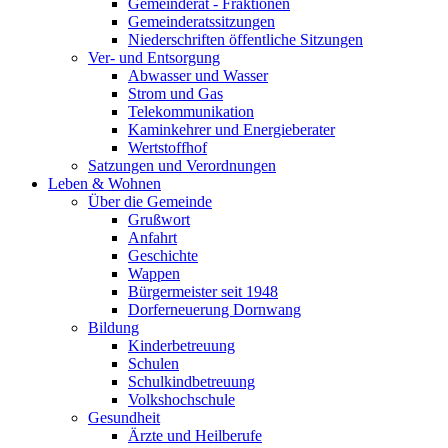
Gemeinderat - Fraktionen
Gemeinderatssitzungen
Niederschriften öffentliche Sitzungen
Ver- und Entsorgung
Abwasser und Wasser
Strom und Gas
Telekommunikation
Kaminkehrer und Energieberater
Wertstoffhof
Satzungen und Verordnungen
Leben & Wohnen
Über die Gemeinde
Grußwort
Anfahrt
Geschichte
Wappen
Bürgermeister seit 1948
Dorferneuerung Dornwang
Bildung
Kinderbetreuung
Schulen
Schulkindbetreuung
Volkshochschule
Gesundheit
Ärzte und Heilberufe