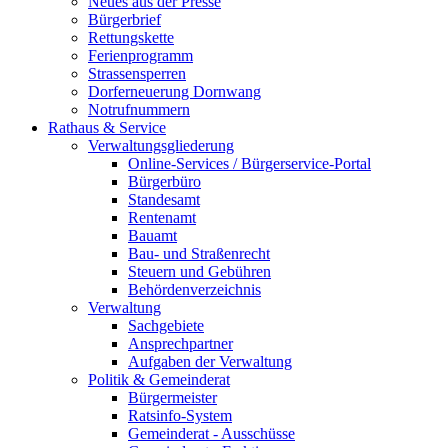
Neues aus der Presse
Bürgerbrief
Rettungskette
Ferienprogramm
Strassensperren
Dorferneuerung Dornwang
Notrufnummern
Rathaus & Service
Verwaltungsgliederung
Online-Services / Bürgerservice-Portal
Bürgerbüro
Standesamt
Rentenamt
Bauamt
Bau- und Straßenrecht
Steuern und Gebühren
Behördenverzeichnis
Verwaltung
Sachgebiete
Ansprechpartner
Aufgaben der Verwaltung
Politik & Gemeinderat
Bürgermeister
Ratsinfo-System
Gemeinderat - Ausschüsse