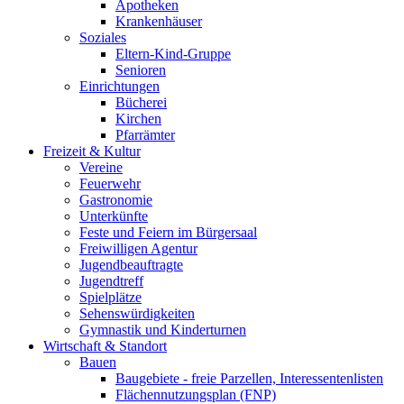
Apotheken
Krankenhäuser
Soziales
Eltern-Kind-Gruppe
Senioren
Einrichtungen
Bücherei
Kirchen
Pfarrämter
Freizeit & Kultur
Vereine
Feuerwehr
Gastronomie
Unterkünfte
Feste und Feiern im Bürgersaal
Freiwilligen Agentur
Jugendbeauftragte
Jugendtreff
Spielplätze
Sehenswürdigkeiten
Gymnastik und Kinderturnen
Wirtschaft & Standort
Bauen
Baugebiete - freie Parzellen, Interessentenlisten
Flächennutzungsplan (FNP)