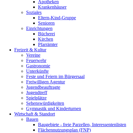
Apotheken
Krankenhäuser
Soziales
Eltern-Kind-Gruppe
Senioren
Einrichtungen
Bücherei
Kirchen
Pfarrämter
Freizeit & Kultur
Vereine
Feuerwehr
Gastronomie
Unterkünfte
Feste und Feiern im Bürgersaal
Freiwilligen Agentur
Jugendbeauftragte
Jugendtreff
Spielplätze
Sehenswürdigkeiten
Gymnastik und Kinderturnen
Wirtschaft & Standort
Bauen
Baugebiete - freie Parzellen, Interessentenlisten
Flächennutzungsplan (FNP)