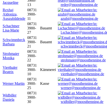
3900-
Jacqueline
13
reder@moosthenning.de
Rexhaj
08731
Aldoniza,
3900-
Auszubildende
11
azubi@moosthenning.de
08731
Schachtner
3900-
Bauamt
Lisa-Marie
27
l.schachtner@moosthenning.d
08731
Schwimmbeck
3900-
Bauamt
Barbara
21
schwimmbeck@moosthenning
08731
Strohmaier
3900-
Monika
22
strohmaier@moosthenning.de
08731
Vierthaler
3900-
Kämmerei
Beatrix
10
vierthaler@moosthenning.de
08731
Werner Martin
3900-
Kasse
25
werner@moosthenning.de
08731
Widbiller
3900-
Daniela
30
widbiller@moosthenning.de