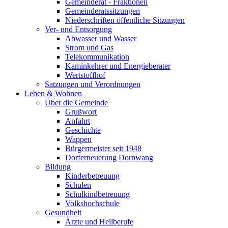
Gemeinderat - Fraktionen
Gemeinderatssitzungen
Niederschriften öffentliche Sitzungen
Ver- und Entsorgung
Abwasser und Wasser
Strom und Gas
Telekommunikation
Kaminkehrer und Energieberater
Wertstoffhof
Satzungen und Verordnungen
Leben & Wohnen
Über die Gemeinde
Grußwort
Anfahrt
Geschichte
Wappen
Bürgermeister seit 1948
Dorferneuerung Dornwang
Bildung
Kinderbetreuung
Schulen
Schulkindbetreuung
Volkshochschule
Gesundheit
Ärzte und Heilberufe