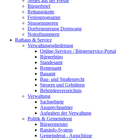
Neues aus der Presse
Bürgerbrief
Rettungskette
Ferienprogramm
Strassensperren
Dorferneuerung Dornwang
Notrufnummern
Rathaus & Service
Verwaltungsgliederung
Online-Services / Bürgerservice-Portal
Bürgerbüro
Standesamt
Rentenamt
Bauamt
Bau- und Straßenrecht
Steuern und Gebühren
Behördenverzeichnis
Verwaltung
Sachgebiete
Ansprechpartner
Aufgaben der Verwaltung
Politik & Gemeinderat
Bürgermeister
Ratsinfo-System
Gemeinderat - Ausschüsse