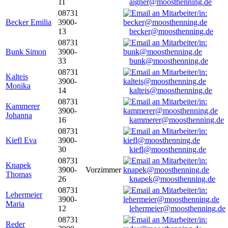
11
aigner@moosthenning.de
08731
Becker Emilia
3900-
13
becker@moosthenning.de
08731
Bunk Simon
3900-
33
bunk@moosthenning.de
08731
Kalteis
3900-
Monika
14
kalteis@moosthenning.de
08731
Kammerer
3900-
Johanna
16
kammerer@moosthenning.de
08731
Kiefl Eva
3900-
30
kiefl@moosthenning.de
08731
Knapek
3900-
Vorzimmer
Thomas
26
knapek@moosthenning.de
08731
Lehermeier
3900-
Maria
12
lehermeier@moosthenning.de
08731
Reder