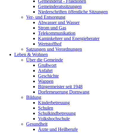
Gemeinderat - Fraktionen
Gemeinderatssitzungen
Niederschriften öffentliche Sitzungen
Ver- und Entsorgung
Abwasser und Wasser
Strom und Gas
Telekommunikation
Kaminkehrer und Energieberater
Wertstoffhof
Satzungen und Verordnungen
Leben & Wohnen
Über die Gemeinde
Grußwort
Anfahrt
Geschichte
Wappen
Bürgermeister seit 1948
Dorferneuerung Dornwang
Bildung
Kinderbetreuung
Schulen
Schulkindbetreuung
Volkshochschule
Gesundheit
Ärzte und Heilberufe