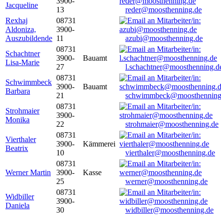
3900-
Jacqueline
13
reder@moosthenning.de
Rexhaj
08731
Aldoniza,
3900-
Auszubildende
11
azubi@moosthenning.de
08731
Schachtner
3900-
Bauamt
Lisa-Marie
27
l.schachtner@moosthenning.d
08731
Schwimmbeck
3900-
Bauamt
Barbara
21
schwimmbeck@moosthenning
08731
Strohmaier
3900-
Monika
22
strohmaier@moosthenning.de
08731
Vierthaler
3900-
Kämmerei
Beatrix
10
vierthaler@moosthenning.de
08731
Werner Martin
3900-
Kasse
25
werner@moosthenning.de
08731
Widbiller
3900-
Daniela
30
widbiller@moosthenning.de