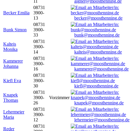
11
aigner@moosthenning.de
08731
Becker Emilia
3900-
13
becker@moosthenning.de
08731
Bunk Simon
3900-
33
bunk@moosthenning.de
08731
Kalteis
3900-
Monika
14
kalteis@moosthenning.de
08731
Kammerer
3900-
Johanna
16
kammerer@moosthenning.de
08731
Kiefl Eva
3900-
30
kiefl@moosthenning.de
08731
Knapek
3900-
Vorzimmer
Thomas
26
knapek@moosthenning.de
08731
Lehermeier
3900-
Maria
12
lehermeier@moosthenning.de
08731
Reder