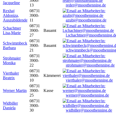
3900-
Jacqueline
13
reder@moosthenning.de
Rexhaj
08731
Aldoniza,
3900-
Auszubildende
11
azubi@moosthenning.de
08731
Schachtner
3900-
Bauamt
Lisa-Marie
27
l.schachtner@moosthenning.d
08731
Schwimmbeck
3900-
Bauamt
Barbara
21
schwimmbeck@moosthenning
08731
Strohmaier
3900-
Monika
22
strohmaier@moosthenning.de
08731
Vierthaler
3900-
Kämmerei
Beatrix
10
vierthaler@moosthenning.de
08731
Werner Martin
3900-
Kasse
25
werner@moosthenning.de
08731
Widbiller
3900-
Daniela
30
widbiller@moosthenning.de