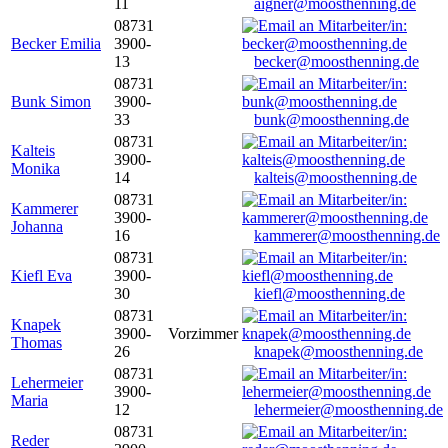
11
aigner@moosthenning.de
08731
Becker Emilia
3900-
13
becker@moosthenning.de
08731
Bunk Simon
3900-
33
bunk@moosthenning.de
08731
Kalteis
3900-
Monika
14
kalteis@moosthenning.de
08731
Kammerer
3900-
Johanna
16
kammerer@moosthenning.de
08731
Kiefl Eva
3900-
30
kiefl@moosthenning.de
08731
Knapek
3900-
Vorzimmer
Thomas
26
knapek@moosthenning.de
08731
Lehermeier
3900-
Maria
12
lehermeier@moosthenning.de
08731
Reder