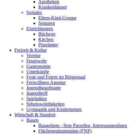
Apotheken
Krankenhäuser
Soziales
Eltern-Kind-Gruppe
Senioren
Einrichtungen
Bücherei
Kirchen
Pfarrämter
Freizeit & Kultur
Vereine
Feuerwehr
Gastronomie
Unterkünfte
Feste und Feiern im Bürgersaal
Freiwilligen Agentur
Jugendbeauftragte
Jugendtreff
Spielplätze
Sehenswürdigkeiten
Gymnastik und Kinderturnen
Wirtschaft & Standort
Bauen
Baugebiete - freie Parzellen, Interessentenlisten
Flächennutzungsplan (FNP)