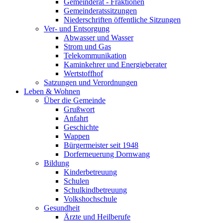
Gemeinderat - Fraktionen
Gemeinderatssitzungen
Niederschriften öffentliche Sitzungen
Ver- und Entsorgung
Abwasser und Wasser
Strom und Gas
Telekommunikation
Kaminkehrer und Energieberater
Wertstoffhof
Satzungen und Verordnungen
Leben & Wohnen
Über die Gemeinde
Grußwort
Anfahrt
Geschichte
Wappen
Bürgermeister seit 1948
Dorferneuerung Dornwang
Bildung
Kinderbetreuung
Schulen
Schulkindbetreuung
Volkshochschule
Gesundheit
Ärzte und Heilberufe