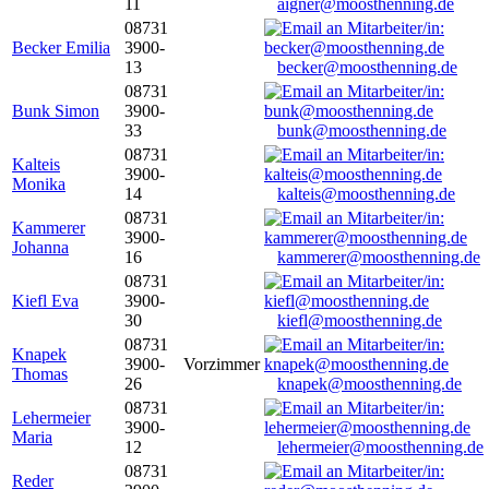
11
aigner@moosthenning.de
08731
Becker Emilia
3900-
13
becker@moosthenning.de
08731
Bunk Simon
3900-
33
bunk@moosthenning.de
08731
Kalteis
3900-
Monika
14
kalteis@moosthenning.de
08731
Kammerer
3900-
Johanna
16
kammerer@moosthenning.de
08731
Kiefl Eva
3900-
30
kiefl@moosthenning.de
08731
Knapek
3900-
Vorzimmer
Thomas
26
knapek@moosthenning.de
08731
Lehermeier
3900-
Maria
12
lehermeier@moosthenning.de
08731
Reder