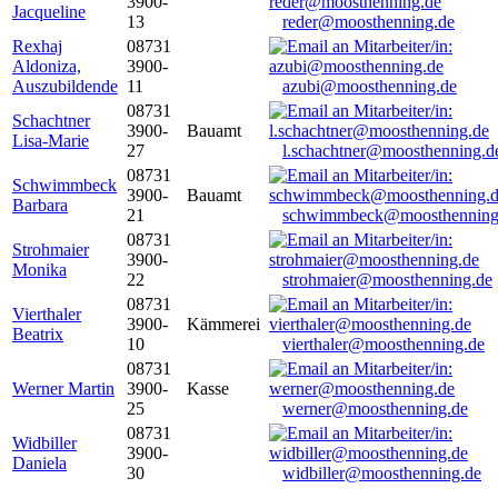
3900-
Jacqueline
13
reder@moosthenning.de
Rexhaj
08731
Aldoniza,
3900-
Auszubildende
11
azubi@moosthenning.de
08731
Schachtner
3900-
Bauamt
Lisa-Marie
27
l.schachtner@moosthenning.d
08731
Schwimmbeck
3900-
Bauamt
Barbara
21
schwimmbeck@moosthenning
08731
Strohmaier
3900-
Monika
22
strohmaier@moosthenning.de
08731
Vierthaler
3900-
Kämmerei
Beatrix
10
vierthaler@moosthenning.de
08731
Werner Martin
3900-
Kasse
25
werner@moosthenning.de
08731
Widbiller
3900-
Daniela
30
widbiller@moosthenning.de