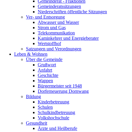
Gemeinderat - Fraktionen
Gemeinderatssitzungen
Niederschriften öffentliche Sitzungen
Ver- und Entsorgung
Abwasser und Wasser
Strom und Gas
Telekommunikation
Kaminkehrer und Energieberater
Wertstoffhof
Satzungen und Verordnungen
Leben & Wohnen
Über die Gemeinde
Grußwort
Anfahrt
Geschichte
Wappen
Bürgermeister seit 1948
Dorferneuerung Dornwang
Bildung
Kinderbetreuung
Schulen
Schulkindbetreuung
Volkshochschule
Gesundheit
Ärzte und Heilberufe