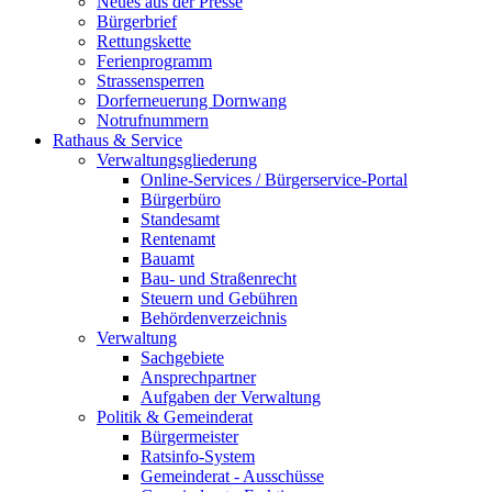
Neues aus der Presse
Bürgerbrief
Rettungskette
Ferienprogramm
Strassensperren
Dorferneuerung Dornwang
Notrufnummern
Rathaus & Service
Verwaltungsgliederung
Online-Services / Bürgerservice-Portal
Bürgerbüro
Standesamt
Rentenamt
Bauamt
Bau- und Straßenrecht
Steuern und Gebühren
Behördenverzeichnis
Verwaltung
Sachgebiete
Ansprechpartner
Aufgaben der Verwaltung
Politik & Gemeinderat
Bürgermeister
Ratsinfo-System
Gemeinderat - Ausschüsse