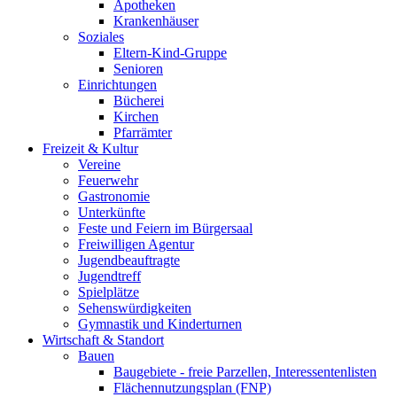
Apotheken
Krankenhäuser
Soziales
Eltern-Kind-Gruppe
Senioren
Einrichtungen
Bücherei
Kirchen
Pfarrämter
Freizeit & Kultur
Vereine
Feuerwehr
Gastronomie
Unterkünfte
Feste und Feiern im Bürgersaal
Freiwilligen Agentur
Jugendbeauftragte
Jugendtreff
Spielplätze
Sehenswürdigkeiten
Gymnastik und Kinderturnen
Wirtschaft & Standort
Bauen
Baugebiete - freie Parzellen, Interessentenlisten
Flächennutzungsplan (FNP)