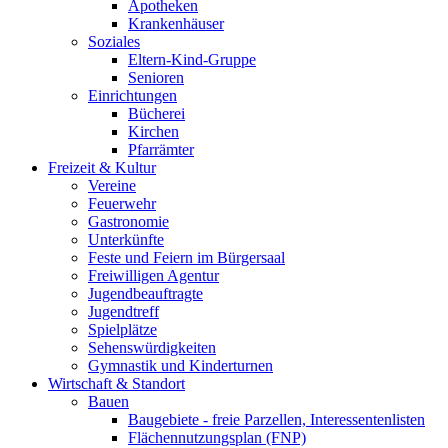
Apotheken
Krankenhäuser
Soziales
Eltern-Kind-Gruppe
Senioren
Einrichtungen
Bücherei
Kirchen
Pfarrämter
Freizeit & Kultur
Vereine
Feuerwehr
Gastronomie
Unterkünfte
Feste und Feiern im Bürgersaal
Freiwilligen Agentur
Jugendbeauftragte
Jugendtreff
Spielplätze
Sehenswürdigkeiten
Gymnastik und Kinderturnen
Wirtschaft & Standort
Bauen
Baugebiete - freie Parzellen, Interessentenlisten
Flächennutzungsplan (FNP)