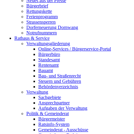
Neues aus der Presse
Bürgerbrief
Rettungskette
Ferienprogramm
Strassensperren
Dorferneuerung Dornwang
Notrufnummern
Rathaus & Service
Verwaltungsgliederung
Online-Services / Bürgerservice-Portal
Bürgerbüro
Standesamt
Rentenamt
Bauamt
Bau- und Straßenrecht
Steuern und Gebühren
Behördenverzeichnis
Verwaltung
Sachgebiete
Ansprechpartner
Aufgaben der Verwaltung
Politik & Gemeinderat
Bürgermeister
Ratsinfo-System
Gemeinderat - Ausschüsse