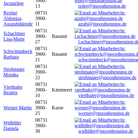
3900-
Jacqueline
13
reder@moosthenning.de
Rexhaj
08731
Aldoniza,
3900-
Auszubildende
11
azubi@moosthenning.de
08731
Schachtner
3900-
Bauamt
Lisa-Marie
27
l.schachtner@moosthenning.d
08731
Schwimmbeck
3900-
Bauamt
Barbara
21
schwimmbeck@moosthenning
08731
Strohmaier
3900-
Monika
22
strohmaier@moosthenning.de
08731
Vierthaler
3900-
Kämmerei
Beatrix
10
vierthaler@moosthenning.de
08731
Werner Martin
3900-
Kasse
25
werner@moosthenning.de
08731
Widbiller
3900-
Daniela
30
widbiller@moosthenning.de