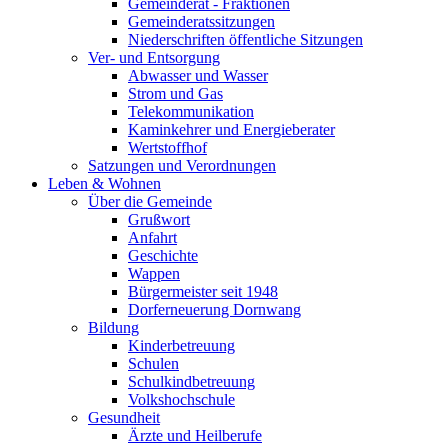
Gemeinderat - Fraktionen
Gemeinderatssitzungen
Niederschriften öffentliche Sitzungen
Ver- und Entsorgung
Abwasser und Wasser
Strom und Gas
Telekommunikation
Kaminkehrer und Energieberater
Wertstoffhof
Satzungen und Verordnungen
Leben & Wohnen
Über die Gemeinde
Grußwort
Anfahrt
Geschichte
Wappen
Bürgermeister seit 1948
Dorferneuerung Dornwang
Bildung
Kinderbetreuung
Schulen
Schulkindbetreuung
Volkshochschule
Gesundheit
Ärzte und Heilberufe