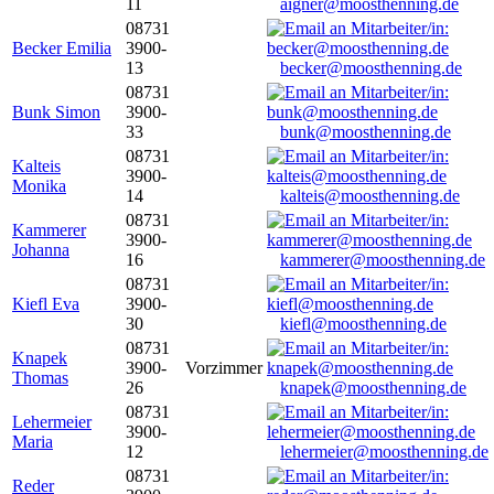
11
aigner@moosthenning.de
08731
Becker Emilia
3900-
13
becker@moosthenning.de
08731
Bunk Simon
3900-
33
bunk@moosthenning.de
08731
Kalteis
3900-
Monika
14
kalteis@moosthenning.de
08731
Kammerer
3900-
Johanna
16
kammerer@moosthenning.de
08731
Kiefl Eva
3900-
30
kiefl@moosthenning.de
08731
Knapek
3900-
Vorzimmer
Thomas
26
knapek@moosthenning.de
08731
Lehermeier
3900-
Maria
12
lehermeier@moosthenning.de
08731
Reder