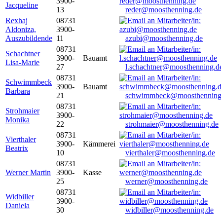
3900-
Jacqueline
13
reder@moosthenning.de
Rexhaj
08731
Aldoniza,
3900-
Auszubildende
11
azubi@moosthenning.de
08731
Schachtner
3900-
Bauamt
Lisa-Marie
27
l.schachtner@moosthenning.d
08731
Schwimmbeck
3900-
Bauamt
Barbara
21
schwimmbeck@moosthenning
08731
Strohmaier
3900-
Monika
22
strohmaier@moosthenning.de
08731
Vierthaler
3900-
Kämmerei
Beatrix
10
vierthaler@moosthenning.de
08731
Werner Martin
3900-
Kasse
25
werner@moosthenning.de
08731
Widbiller
3900-
Daniela
30
widbiller@moosthenning.de