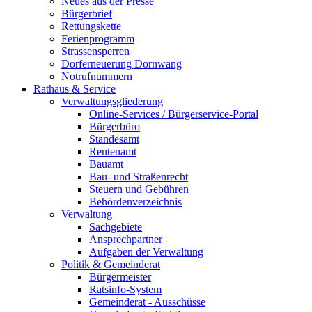
Neues aus der Presse
Bürgerbrief
Rettungskette
Ferienprogramm
Strassensperren
Dorferneuerung Dornwang
Notrufnummern
Rathaus & Service
Verwaltungsgliederung
Online-Services / Bürgerservice-Portal
Bürgerbüro
Standesamt
Rentenamt
Bauamt
Bau- und Straßenrecht
Steuern und Gebühren
Behördenverzeichnis
Verwaltung
Sachgebiete
Ansprechpartner
Aufgaben der Verwaltung
Politik & Gemeinderat
Bürgermeister
Ratsinfo-System
Gemeinderat - Ausschüsse