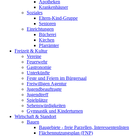
Apotheken
Krankenhäuser
Soziales
Eltern-Kind-Gruppe
Senioren
Einrichtungen
Bücherei
Kirchen
Pfarrämter
Freizeit & Kultur
Vereine
Feuerwehr
Gastronomie
Unterkünfte
Feste und Feiern im Bürgersaal
Freiwilligen Agentur
Jugendbeauftragte
Jugendtreff
Spielplätze
Sehenswürdigkeiten
Gymnastik und Kinderturnen
Wirtschaft & Standort
Bauen
Baugebiete - freie Parzellen, Interessentenlisten
Flächennutzungsplan (FNP)