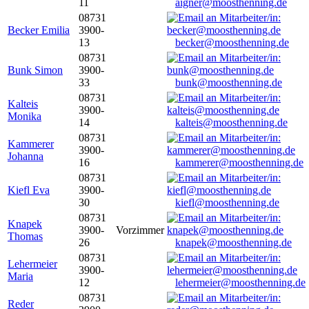
11
aigner@moosthenning.de
08731
Becker Emilia
3900-
13
becker@moosthenning.de
08731
Bunk Simon
3900-
33
bunk@moosthenning.de
08731
Kalteis
3900-
Monika
14
kalteis@moosthenning.de
08731
Kammerer
3900-
Johanna
16
kammerer@moosthenning.de
08731
Kiefl Eva
3900-
30
kiefl@moosthenning.de
08731
Knapek
3900-
Vorzimmer
Thomas
26
knapek@moosthenning.de
08731
Lehermeier
3900-
Maria
12
lehermeier@moosthenning.de
08731
Reder