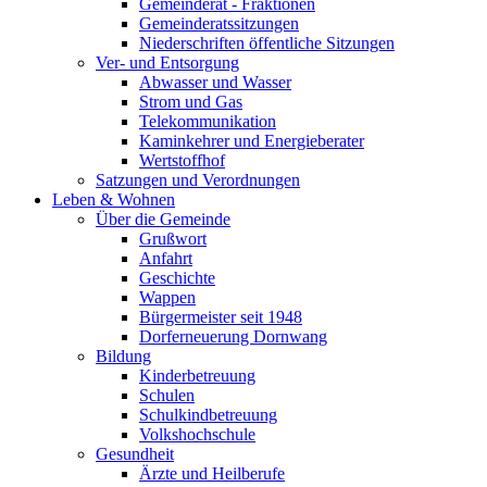
Gemeinderat - Fraktionen
Gemeinderatssitzungen
Niederschriften öffentliche Sitzungen
Ver- und Entsorgung
Abwasser und Wasser
Strom und Gas
Telekommunikation
Kaminkehrer und Energieberater
Wertstoffhof
Satzungen und Verordnungen
Leben & Wohnen
Über die Gemeinde
Grußwort
Anfahrt
Geschichte
Wappen
Bürgermeister seit 1948
Dorferneuerung Dornwang
Bildung
Kinderbetreuung
Schulen
Schulkindbetreuung
Volkshochschule
Gesundheit
Ärzte und Heilberufe