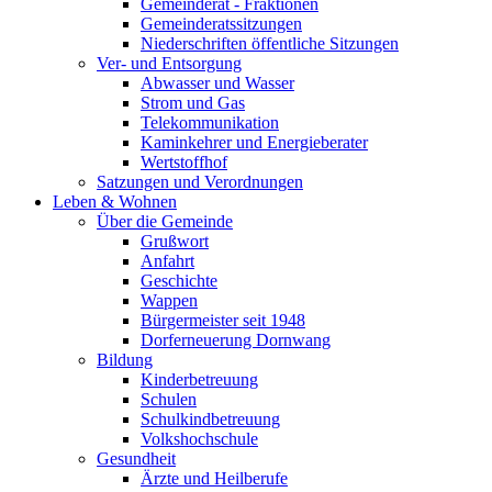
Gemeinderat - Fraktionen
Gemeinderatssitzungen
Niederschriften öffentliche Sitzungen
Ver- und Entsorgung
Abwasser und Wasser
Strom und Gas
Telekommunikation
Kaminkehrer und Energieberater
Wertstoffhof
Satzungen und Verordnungen
Leben & Wohnen
Über die Gemeinde
Grußwort
Anfahrt
Geschichte
Wappen
Bürgermeister seit 1948
Dorferneuerung Dornwang
Bildung
Kinderbetreuung
Schulen
Schulkindbetreuung
Volkshochschule
Gesundheit
Ärzte und Heilberufe