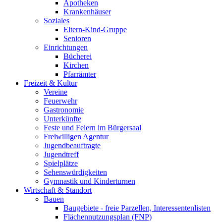
Apotheken
Krankenhäuser
Soziales
Eltern-Kind-Gruppe
Senioren
Einrichtungen
Bücherei
Kirchen
Pfarrämter
Freizeit & Kultur
Vereine
Feuerwehr
Gastronomie
Unterkünfte
Feste und Feiern im Bürgersaal
Freiwilligen Agentur
Jugendbeauftragte
Jugendtreff
Spielplätze
Sehenswürdigkeiten
Gymnastik und Kinderturnen
Wirtschaft & Standort
Bauen
Baugebiete - freie Parzellen, Interessentenlisten
Flächennutzungsplan (FNP)