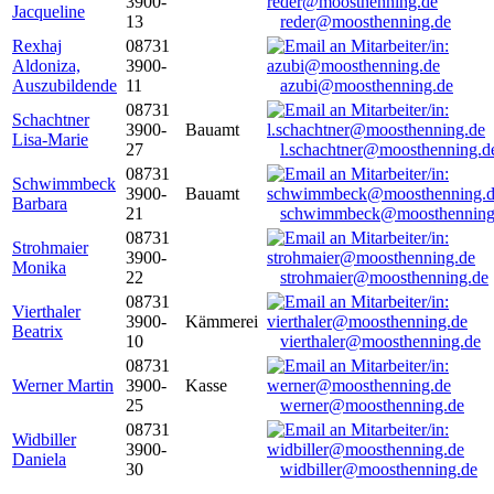
3900-
Jacqueline
13
reder@moosthenning.de
Rexhaj
08731
Aldoniza,
3900-
Auszubildende
11
azubi@moosthenning.de
08731
Schachtner
3900-
Bauamt
Lisa-Marie
27
l.schachtner@moosthenning.d
08731
Schwimmbeck
3900-
Bauamt
Barbara
21
schwimmbeck@moosthenning
08731
Strohmaier
3900-
Monika
22
strohmaier@moosthenning.de
08731
Vierthaler
3900-
Kämmerei
Beatrix
10
vierthaler@moosthenning.de
08731
Werner Martin
3900-
Kasse
25
werner@moosthenning.de
08731
Widbiller
3900-
Daniela
30
widbiller@moosthenning.de