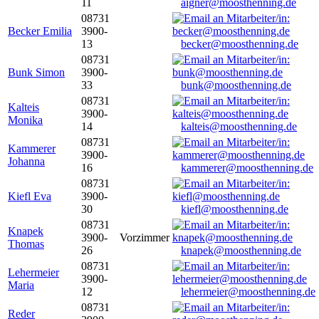
11
aigner@moosthenning.de
08731
Becker Emilia
3900-
13
becker@moosthenning.de
08731
Bunk Simon
3900-
33
bunk@moosthenning.de
08731
Kalteis
3900-
Monika
14
kalteis@moosthenning.de
08731
Kammerer
3900-
Johanna
16
kammerer@moosthenning.de
08731
Kiefl Eva
3900-
30
kiefl@moosthenning.de
08731
Knapek
3900-
Vorzimmer
Thomas
26
knapek@moosthenning.de
08731
Lehermeier
3900-
Maria
12
lehermeier@moosthenning.de
08731
Reder