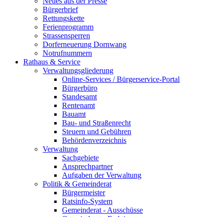
Neues aus der Presse
Bürgerbrief
Rettungskette
Ferienprogramm
Strassensperren
Dorferneuerung Dornwang
Notrufnummern
Rathaus & Service
Verwaltungsgliederung
Online-Services / Bürgerservice-Portal
Bürgerbüro
Standesamt
Rentenamt
Bauamt
Bau- und Straßenrecht
Steuern und Gebühren
Behördenverzeichnis
Verwaltung
Sachgebiete
Ansprechpartner
Aufgaben der Verwaltung
Politik & Gemeinderat
Bürgermeister
Ratsinfo-System
Gemeinderat - Ausschüsse