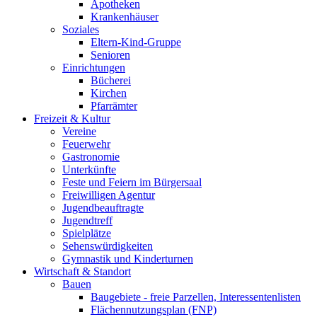
Apotheken
Krankenhäuser
Soziales
Eltern-Kind-Gruppe
Senioren
Einrichtungen
Bücherei
Kirchen
Pfarrämter
Freizeit & Kultur
Vereine
Feuerwehr
Gastronomie
Unterkünfte
Feste und Feiern im Bürgersaal
Freiwilligen Agentur
Jugendbeauftragte
Jugendtreff
Spielplätze
Sehenswürdigkeiten
Gymnastik und Kinderturnen
Wirtschaft & Standort
Bauen
Baugebiete - freie Parzellen, Interessentenlisten
Flächennutzungsplan (FNP)