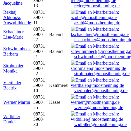
3900-
Jacqueline
13
reder@moosthenning.de
Rexhaj
08731
Aldoniza,
3900-
Auszubildende
11
azubi@moosthenning.de
08731
Schachtner
3900-
Bauamt
Lisa-Marie
27
l.schachtner@moosthenning.d
08731
Schwimmbeck
3900-
Bauamt
Barbara
21
schwimmbeck@moosthenning
08731
Strohmaier
3900-
Monika
22
strohmaier@moosthenning.de
08731
Vierthaler
3900-
Kämmerei
Beatrix
10
vierthaler@moosthenning.de
08731
Werner Martin
3900-
Kasse
25
werner@moosthenning.de
08731
Widbiller
3900-
Daniela
30
widbiller@moosthenning.de