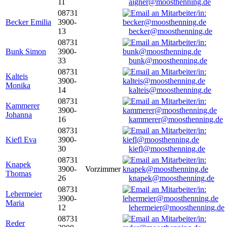
11
aigner@moosthenning.de
08731
Becker Emilia
3900-
13
becker@moosthenning.de
08731
Bunk Simon
3900-
33
bunk@moosthenning.de
08731
Kalteis
3900-
Monika
14
kalteis@moosthenning.de
08731
Kammerer
3900-
Johanna
16
kammerer@moosthenning.de
08731
Kiefl Eva
3900-
30
kiefl@moosthenning.de
08731
Knapek
3900-
Vorzimmer
Thomas
26
knapek@moosthenning.de
08731
Lehermeier
3900-
Maria
12
lehermeier@moosthenning.de
08731
Reder