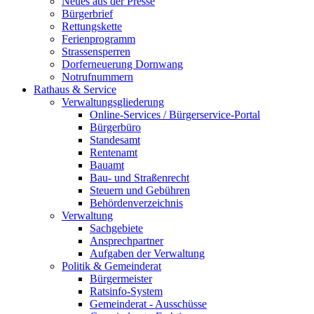
Neues aus der Presse
Bürgerbrief
Rettungskette
Ferienprogramm
Strassensperren
Dorferneuerung Dornwang
Notrufnummern
Rathaus & Service
Verwaltungsgliederung
Online-Services / Bürgerservice-Portal
Bürgerbüro
Standesamt
Rentenamt
Bauamt
Bau- und Straßenrecht
Steuern und Gebühren
Behördenverzeichnis
Verwaltung
Sachgebiete
Ansprechpartner
Aufgaben der Verwaltung
Politik & Gemeinderat
Bürgermeister
Ratsinfo-System
Gemeinderat - Ausschüsse