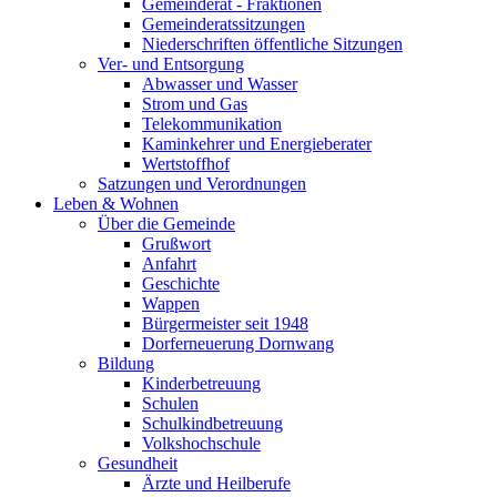
Gemeinderat - Fraktionen
Gemeinderatssitzungen
Niederschriften öffentliche Sitzungen
Ver- und Entsorgung
Abwasser und Wasser
Strom und Gas
Telekommunikation
Kaminkehrer und Energieberater
Wertstoffhof
Satzungen und Verordnungen
Leben & Wohnen
Über die Gemeinde
Grußwort
Anfahrt
Geschichte
Wappen
Bürgermeister seit 1948
Dorferneuerung Dornwang
Bildung
Kinderbetreuung
Schulen
Schulkindbetreuung
Volkshochschule
Gesundheit
Ärzte und Heilberufe