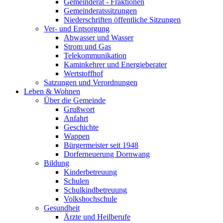
Gemeinderat - Fraktionen
Gemeinderatssitzungen
Niederschriften öffentliche Sitzungen
Ver- und Entsorgung
Abwasser und Wasser
Strom und Gas
Telekommunikation
Kaminkehrer und Energieberater
Wertstoffhof
Satzungen und Verordnungen
Leben & Wohnen
Über die Gemeinde
Grußwort
Anfahrt
Geschichte
Wappen
Bürgermeister seit 1948
Dorferneuerung Dornwang
Bildung
Kinderbetreuung
Schulen
Schulkindbetreuung
Volkshochschule
Gesundheit
Ärzte und Heilberufe