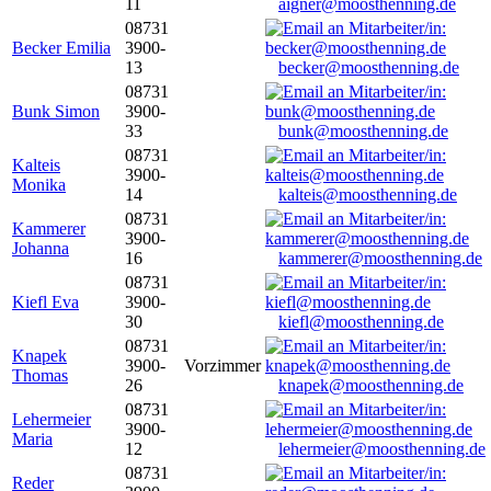
11
aigner@moosthenning.de
08731
Becker Emilia
3900-
13
becker@moosthenning.de
08731
Bunk Simon
3900-
33
bunk@moosthenning.de
08731
Kalteis
3900-
Monika
14
kalteis@moosthenning.de
08731
Kammerer
3900-
Johanna
16
kammerer@moosthenning.de
08731
Kiefl Eva
3900-
30
kiefl@moosthenning.de
08731
Knapek
3900-
Vorzimmer
Thomas
26
knapek@moosthenning.de
08731
Lehermeier
3900-
Maria
12
lehermeier@moosthenning.de
08731
Reder