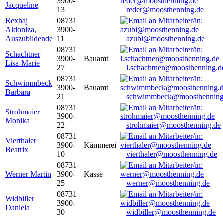
3900-
Jacqueline
13
reder@moosthenning.de
Rexhaj
08731
Aldoniza,
3900-
Auszubildende
11
azubi@moosthenning.de
08731
Schachtner
3900-
Bauamt
Lisa-Marie
27
l.schachtner@moosthenning.d
08731
Schwimmbeck
3900-
Bauamt
Barbara
21
schwimmbeck@moosthenning
08731
Strohmaier
3900-
Monika
22
strohmaier@moosthenning.de
08731
Vierthaler
3900-
Kämmerei
Beatrix
10
vierthaler@moosthenning.de
08731
Werner Martin
3900-
Kasse
25
werner@moosthenning.de
08731
Widbiller
3900-
Daniela
30
widbiller@moosthenning.de