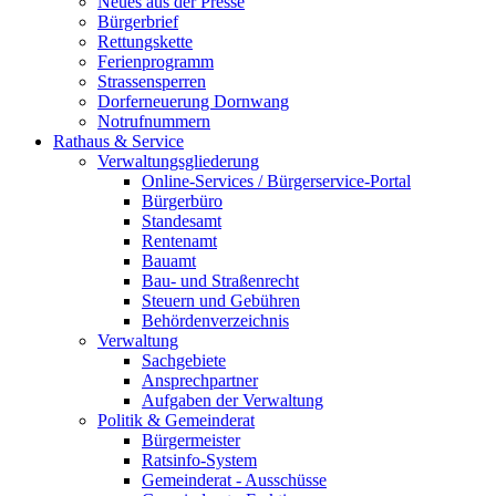
Neues aus der Presse
Bürgerbrief
Rettungskette
Ferienprogramm
Strassensperren
Dorferneuerung Dornwang
Notrufnummern
Rathaus & Service
Verwaltungsgliederung
Online-Services / Bürgerservice-Portal
Bürgerbüro
Standesamt
Rentenamt
Bauamt
Bau- und Straßenrecht
Steuern und Gebühren
Behördenverzeichnis
Verwaltung
Sachgebiete
Ansprechpartner
Aufgaben der Verwaltung
Politik & Gemeinderat
Bürgermeister
Ratsinfo-System
Gemeinderat - Ausschüsse