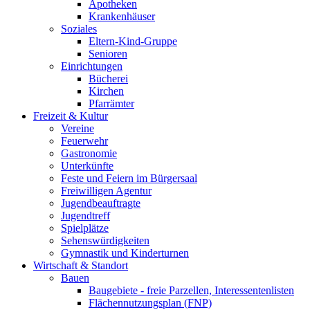
Apotheken
Krankenhäuser
Soziales
Eltern-Kind-Gruppe
Senioren
Einrichtungen
Bücherei
Kirchen
Pfarrämter
Freizeit & Kultur
Vereine
Feuerwehr
Gastronomie
Unterkünfte
Feste und Feiern im Bürgersaal
Freiwilligen Agentur
Jugendbeauftragte
Jugendtreff
Spielplätze
Sehenswürdigkeiten
Gymnastik und Kinderturnen
Wirtschaft & Standort
Bauen
Baugebiete - freie Parzellen, Interessentenlisten
Flächennutzungsplan (FNP)