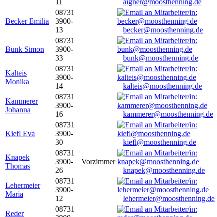
11
aigner@moosthenning.de
08731
Becker Emilia
3900-
13
becker@moosthenning.de
08731
Bunk Simon
3900-
33
bunk@moosthenning.de
08731
Kalteis
3900-
Monika
14
kalteis@moosthenning.de
08731
Kammerer
3900-
Johanna
16
kammerer@moosthenning.de
08731
Kiefl Eva
3900-
30
kiefl@moosthenning.de
08731
Knapek
3900-
Vorzimmer
Thomas
26
knapek@moosthenning.de
08731
Lehermeier
3900-
Maria
12
lehermeier@moosthenning.de
08731
Reder