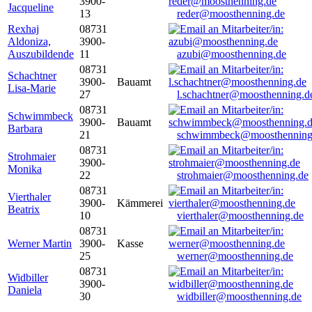
3900-
Jacqueline
13
reder@moosthenning.de
Rexhaj
08731
Aldoniza,
3900-
Auszubildende
11
azubi@moosthenning.de
08731
Schachtner
3900-
Bauamt
Lisa-Marie
27
l.schachtner@moosthenning.d
08731
Schwimmbeck
3900-
Bauamt
Barbara
21
schwimmbeck@moosthenning
08731
Strohmaier
3900-
Monika
22
strohmaier@moosthenning.de
08731
Vierthaler
3900-
Kämmerei
Beatrix
10
vierthaler@moosthenning.de
08731
Werner Martin
3900-
Kasse
25
werner@moosthenning.de
08731
Widbiller
3900-
Daniela
30
widbiller@moosthenning.de