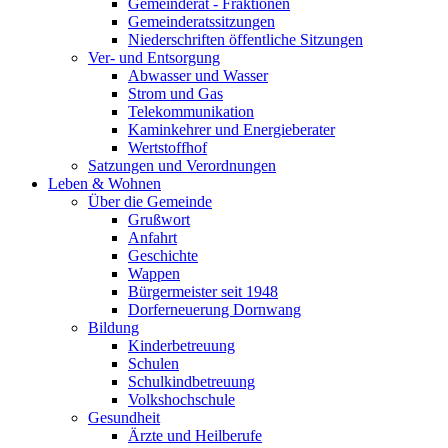
Gemeinderat - Fraktionen
Gemeinderatssitzungen
Niederschriften öffentliche Sitzungen
Ver- und Entsorgung
Abwasser und Wasser
Strom und Gas
Telekommunikation
Kaminkehrer und Energieberater
Wertstoffhof
Satzungen und Verordnungen
Leben & Wohnen
Über die Gemeinde
Grußwort
Anfahrt
Geschichte
Wappen
Bürgermeister seit 1948
Dorferneuerung Dornwang
Bildung
Kinderbetreuung
Schulen
Schulkindbetreuung
Volkshochschule
Gesundheit
Ärzte und Heilberufe