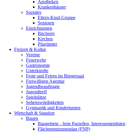
Apotheken
Krankenhäuser
Soziales
Eltern-Kind-Gruppe
Senioren
Einrichtungen
Bücherei
Kirchen
Pfarrämter
Freizeit & Kultur
Vereine
Feuerwehr
Gastronomie
Unterkünfte
Feste und Feiern im Bürgersaal
Freiwilligen Agentur
Jugendbeauftragte
Jugendtreff
Spielplätze
Sehenswürdigkeiten
Gymnastik und Kinderturnen
Wirtschaft & Standort
Bauen
Baugebiete - freie Parzellen, Interessentenlisten
Flächennutzungsplan (FNP)