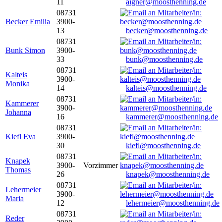
11
aigner@moosthenning.de
08731
Becker Emilia
3900-
13
becker@moosthenning.de
08731
Bunk Simon
3900-
33
bunk@moosthenning.de
08731
Kalteis
3900-
Monika
14
kalteis@moosthenning.de
08731
Kammerer
3900-
Johanna
16
kammerer@moosthenning.de
08731
Kiefl Eva
3900-
30
kiefl@moosthenning.de
08731
Knapek
3900-
Vorzimmer
Thomas
26
knapek@moosthenning.de
08731
Lehermeier
3900-
Maria
12
lehermeier@moosthenning.de
08731
Reder