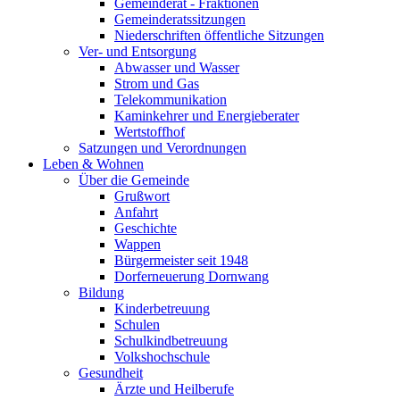
Gemeinderat - Fraktionen
Gemeinderatssitzungen
Niederschriften öffentliche Sitzungen
Ver- und Entsorgung
Abwasser und Wasser
Strom und Gas
Telekommunikation
Kaminkehrer und Energieberater
Wertstoffhof
Satzungen und Verordnungen
Leben & Wohnen
Über die Gemeinde
Grußwort
Anfahrt
Geschichte
Wappen
Bürgermeister seit 1948
Dorferneuerung Dornwang
Bildung
Kinderbetreuung
Schulen
Schulkindbetreuung
Volkshochschule
Gesundheit
Ärzte und Heilberufe