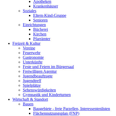
Apotheken
Krankenhäuser
Soziales
Eltern-Kind-Gruppe
Senioren
Einrichtungen
Bücherei
Kirchen
Pfarrämter
Freizeit & Kultur
Vereine
Feuerwehr
Gastronomie
Unterkünfte
Feste und Feiern im Bürgersaal
Freiwilligen Agentur
Jugendbeauftragte
Jugendtreff
Spielplätze
Sehenswürdigkeiten
Gymnastik und Kinderturnen
Wirtschaft & Standort
Bauen
Baugebiete - freie Parzellen, Interessentenlisten
Flächennutzungsplan (FNP)