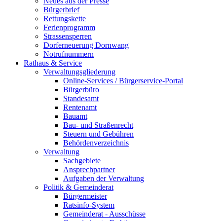
Neues aus der Presse
Bürgerbrief
Rettungskette
Ferienprogramm
Strassensperren
Dorferneuerung Dornwang
Notrufnummern
Rathaus & Service
Verwaltungsgliederung
Online-Services / Bürgerservice-Portal
Bürgerbüro
Standesamt
Rentenamt
Bauamt
Bau- und Straßenrecht
Steuern und Gebühren
Behördenverzeichnis
Verwaltung
Sachgebiete
Ansprechpartner
Aufgaben der Verwaltung
Politik & Gemeinderat
Bürgermeister
Ratsinfo-System
Gemeinderat - Ausschüsse