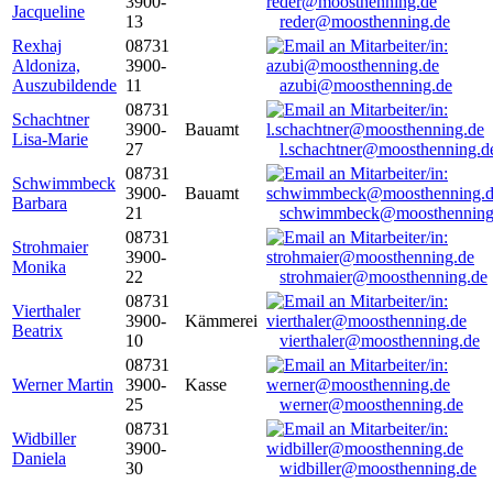
3900-
Jacqueline
13
reder@moosthenning.de
Rexhaj
08731
Aldoniza,
3900-
Auszubildende
11
azubi@moosthenning.de
08731
Schachtner
3900-
Bauamt
Lisa-Marie
27
l.schachtner@moosthenning.d
08731
Schwimmbeck
3900-
Bauamt
Barbara
21
schwimmbeck@moosthenning
08731
Strohmaier
3900-
Monika
22
strohmaier@moosthenning.de
08731
Vierthaler
3900-
Kämmerei
Beatrix
10
vierthaler@moosthenning.de
08731
Werner Martin
3900-
Kasse
25
werner@moosthenning.de
08731
Widbiller
3900-
Daniela
30
widbiller@moosthenning.de