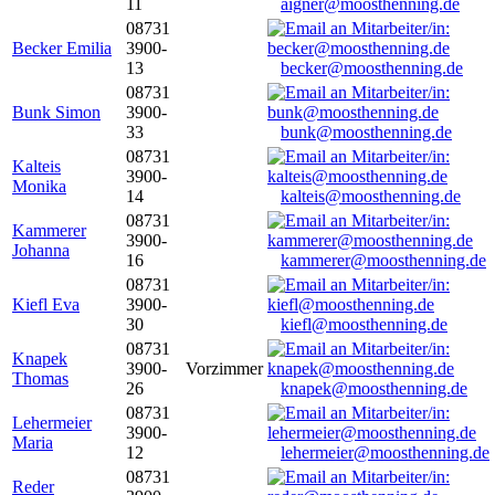
11
aigner@moosthenning.de
08731
Becker Emilia
3900-
13
becker@moosthenning.de
08731
Bunk Simon
3900-
33
bunk@moosthenning.de
08731
Kalteis
3900-
Monika
14
kalteis@moosthenning.de
08731
Kammerer
3900-
Johanna
16
kammerer@moosthenning.de
08731
Kiefl Eva
3900-
30
kiefl@moosthenning.de
08731
Knapek
3900-
Vorzimmer
Thomas
26
knapek@moosthenning.de
08731
Lehermeier
3900-
Maria
12
lehermeier@moosthenning.de
08731
Reder