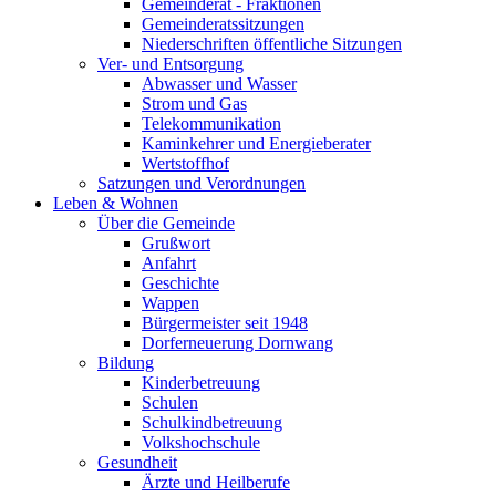
Gemeinderat - Fraktionen
Gemeinderatssitzungen
Niederschriften öffentliche Sitzungen
Ver- und Entsorgung
Abwasser und Wasser
Strom und Gas
Telekommunikation
Kaminkehrer und Energieberater
Wertstoffhof
Satzungen und Verordnungen
Leben & Wohnen
Über die Gemeinde
Grußwort
Anfahrt
Geschichte
Wappen
Bürgermeister seit 1948
Dorferneuerung Dornwang
Bildung
Kinderbetreuung
Schulen
Schulkindbetreuung
Volkshochschule
Gesundheit
Ärzte und Heilberufe