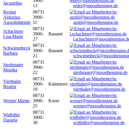
3900-
Jacqueline
13
reder@moosthenning.de
Rexhaj
08731
Aldoniza,
3900-
Auszubildende
11
azubi@moosthenning.de
08731
Schachtner
3900-
Bauamt
Lisa-Marie
27
l.schachtner@moosthenning.d
08731
Schwimmbeck
3900-
Bauamt
Barbara
21
schwimmbeck@moosthenning
08731
Strohmaier
3900-
Monika
22
strohmaier@moosthenning.de
08731
Vierthaler
3900-
Kämmerei
Beatrix
10
vierthaler@moosthenning.de
08731
Werner Martin
3900-
Kasse
25
werner@moosthenning.de
08731
Widbiller
3900-
Daniela
30
widbiller@moosthenning.de