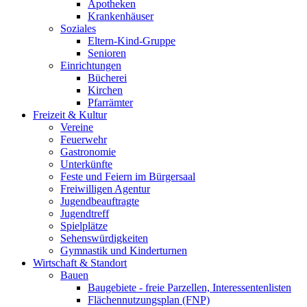
Apotheken
Krankenhäuser
Soziales
Eltern-Kind-Gruppe
Senioren
Einrichtungen
Bücherei
Kirchen
Pfarrämter
Freizeit & Kultur
Vereine
Feuerwehr
Gastronomie
Unterkünfte
Feste und Feiern im Bürgersaal
Freiwilligen Agentur
Jugendbeauftragte
Jugendtreff
Spielplätze
Sehenswürdigkeiten
Gymnastik und Kinderturnen
Wirtschaft & Standort
Bauen
Baugebiete - freie Parzellen, Interessentenlisten
Flächennutzungsplan (FNP)