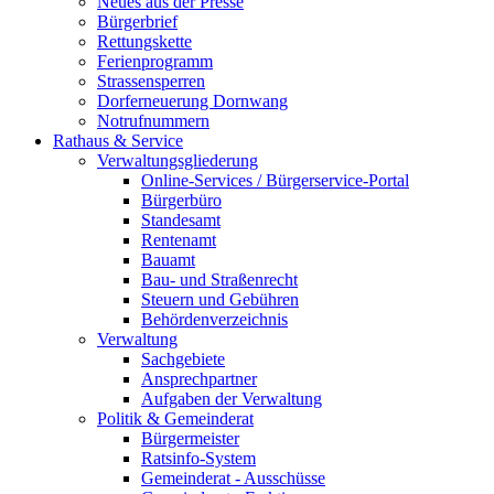
Neues aus der Presse
Bürgerbrief
Rettungskette
Ferienprogramm
Strassensperren
Dorferneuerung Dornwang
Notrufnummern
Rathaus & Service
Verwaltungsgliederung
Online-Services / Bürgerservice-Portal
Bürgerbüro
Standesamt
Rentenamt
Bauamt
Bau- und Straßenrecht
Steuern und Gebühren
Behördenverzeichnis
Verwaltung
Sachgebiete
Ansprechpartner
Aufgaben der Verwaltung
Politik & Gemeinderat
Bürgermeister
Ratsinfo-System
Gemeinderat - Ausschüsse