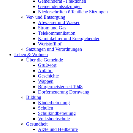
Gemeinderat - Fraktionen
Gemeinderatssitzungen
Niederschriften öffentliche Sitzungen
Ver- und Entsorgung
Abwasser und Wasser
Strom und Gas
Telekommunikation
Kaminkehrer und Energieberater
Wertstoffhof
Satzungen und Verordnungen
Leben & Wohnen
Über die Gemeinde
Grußwort
Anfahrt
Geschichte
Wappen
Bürgermeister seit 1948
Dorferneuerung Dornwang
Bildung
Kinderbetreuung
Schulen
Schulkindbetreuung
Volkshochschule
Gesundheit
Ärzte und Heilberufe