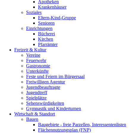
Apotheken
Krankenhäuser
Soziales
Eltern-Kind-Gruppe
Senioren
Einrichtungen
Bücherei
Kirchen
Pfarrämter
Freizeit & Kultur
Vereine
Feuerwehr
Gastronomie
Unterkünfte
Feste und Feiern im Bürgersaal
Freiwilligen Agentur
Jugendbeauftragte
Jugendtreff
Spielplätze
Sehenswürdigkeiten
Gymnastik und Kinderturnen
Wirtschaft & Standort
Bauen
Baugebiete - freie Parzellen, Interessentenlisten
Flächennutzungsplan (FNP)