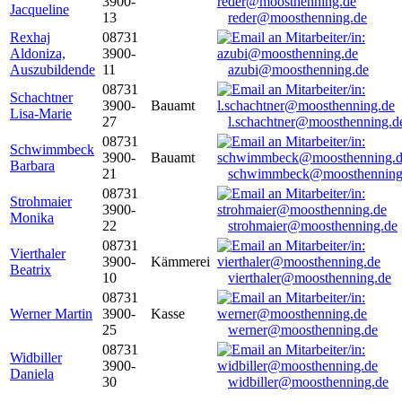
3900-
Jacqueline
13
reder@moosthenning.de
Rexhaj
08731
Aldoniza,
3900-
Auszubildende
11
azubi@moosthenning.de
08731
Schachtner
3900-
Bauamt
Lisa-Marie
27
l.schachtner@moosthenning.d
08731
Schwimmbeck
3900-
Bauamt
Barbara
21
schwimmbeck@moosthenning
08731
Strohmaier
3900-
Monika
22
strohmaier@moosthenning.de
08731
Vierthaler
3900-
Kämmerei
Beatrix
10
vierthaler@moosthenning.de
08731
Werner Martin
3900-
Kasse
25
werner@moosthenning.de
08731
Widbiller
3900-
Daniela
30
widbiller@moosthenning.de