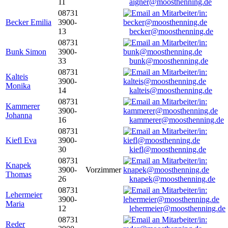
11
aigner@moosthenning.de
08731
Becker Emilia
3900-
13
becker@moosthenning.de
08731
Bunk Simon
3900-
33
bunk@moosthenning.de
08731
Kalteis
3900-
Monika
14
kalteis@moosthenning.de
08731
Kammerer
3900-
Johanna
16
kammerer@moosthenning.de
08731
Kiefl Eva
3900-
30
kiefl@moosthenning.de
08731
Knapek
3900-
Vorzimmer
Thomas
26
knapek@moosthenning.de
08731
Lehermeier
3900-
Maria
12
lehermeier@moosthenning.de
08731
Reder