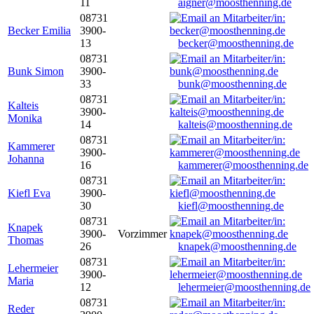
11
aigner@moosthenning.de
08731
Becker Emilia
3900-
13
becker@moosthenning.de
08731
Bunk Simon
3900-
33
bunk@moosthenning.de
08731
Kalteis
3900-
Monika
14
kalteis@moosthenning.de
08731
Kammerer
3900-
Johanna
16
kammerer@moosthenning.de
08731
Kiefl Eva
3900-
30
kiefl@moosthenning.de
08731
Knapek
3900-
Vorzimmer
Thomas
26
knapek@moosthenning.de
08731
Lehermeier
3900-
Maria
12
lehermeier@moosthenning.de
08731
Reder