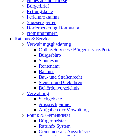
Neues aus der Presse
Bürgerbrief
Rettungskette
Ferienprogramm
Strassensperren
Dorferneuerung Dornwang
Notrufnummern
Rathaus & Service
Verwaltungsgliederung
Online-Services / Bürgerservice-Portal
Bürgerbüro
Standesamt
Rentenamt
Bauamt
Bau- und Straßenrecht
Steuern und Gebühren
Behördenverzeichnis
Verwaltung
Sachgebiete
Ansprechpartner
Aufgaben der Verwaltung
Politik & Gemeinderat
Bürgermeister
Ratsinfo-System
Gemeinderat - Ausschüsse