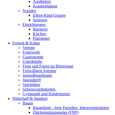
Apotheken
Krankenhäuser
Soziales
Eltern-Kind-Gruppe
Senioren
Einrichtungen
Bücherei
Kirchen
Pfarrämter
Freizeit & Kultur
Vereine
Feuerwehr
Gastronomie
Unterkünfte
Feste und Feiern im Bürgersaal
Freiwilligen Agentur
Jugendbeauftragte
Jugendtreff
Spielplätze
Sehenswürdigkeiten
Gymnastik und Kinderturnen
Wirtschaft & Standort
Bauen
Baugebiete - freie Parzellen, Interessentenlisten
Flächennutzungsplan (FNP)