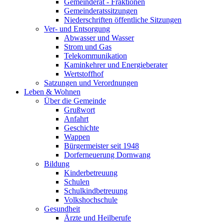
Gemeinderat - Fraktionen
Gemeinderatssitzungen
Niederschriften öffentliche Sitzungen
Ver- und Entsorgung
Abwasser und Wasser
Strom und Gas
Telekommunikation
Kaminkehrer und Energieberater
Wertstoffhof
Satzungen und Verordnungen
Leben & Wohnen
Über die Gemeinde
Grußwort
Anfahrt
Geschichte
Wappen
Bürgermeister seit 1948
Dorferneuerung Dornwang
Bildung
Kinderbetreuung
Schulen
Schulkindbetreuung
Volkshochschule
Gesundheit
Ärzte und Heilberufe