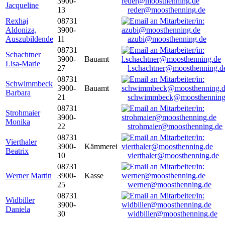
3900-
Jacqueline
13
reder@moosthenning.de
Rexhaj
08731
Aldoniza,
3900-
Auszubildende
11
azubi@moosthenning.de
08731
Schachtner
3900-
Bauamt
Lisa-Marie
27
l.schachtner@moosthenning.d
08731
Schwimmbeck
3900-
Bauamt
Barbara
21
schwimmbeck@moosthenning
08731
Strohmaier
3900-
Monika
22
strohmaier@moosthenning.de
08731
Vierthaler
3900-
Kämmerei
Beatrix
10
vierthaler@moosthenning.de
08731
Werner Martin
3900-
Kasse
25
werner@moosthenning.de
08731
Widbiller
3900-
Daniela
30
widbiller@moosthenning.de