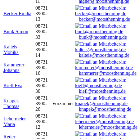
11
aigner@moosthenning.de
08731
Becker Emilia
3900-
13
becker@moosthenning.de
08731
Bunk Simon
3900-
33
bunk@moosthenning.de
08731
Kalteis
3900-
Monika
14
kalteis@moosthenning.de
08731
Kammerer
3900-
Johanna
16
kammerer@moosthenning.de
08731
Kiefl Eva
3900-
30
kiefl@moosthenning.de
08731
Knapek
3900-
Vorzimmer
Thomas
26
knapek@moosthenning.de
08731
Lehermeier
3900-
Maria
12
lehermeier@moosthenning.de
08731
Reder