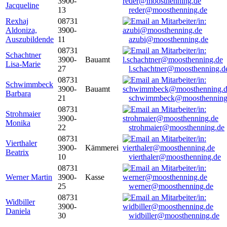
3900-
Jacqueline
13
reder@moosthenning.de
Rexhaj
08731
Aldoniza,
3900-
Auszubildende
11
azubi@moosthenning.de
08731
Schachtner
3900-
Bauamt
Lisa-Marie
27
l.schachtner@moosthenning.d
08731
Schwimmbeck
3900-
Bauamt
Barbara
21
schwimmbeck@moosthenning
08731
Strohmaier
3900-
Monika
22
strohmaier@moosthenning.de
08731
Vierthaler
3900-
Kämmerei
Beatrix
10
vierthaler@moosthenning.de
08731
Werner Martin
3900-
Kasse
25
werner@moosthenning.de
08731
Widbiller
3900-
Daniela
30
widbiller@moosthenning.de