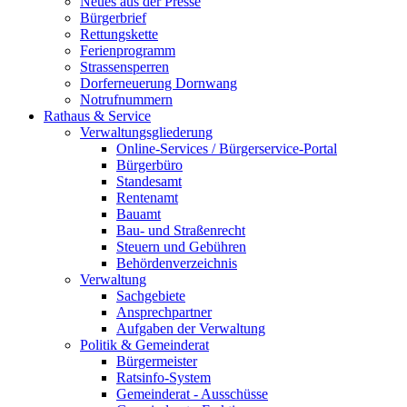
Neues aus der Presse
Bürgerbrief
Rettungskette
Ferienprogramm
Strassensperren
Dorferneuerung Dornwang
Notrufnummern
Rathaus & Service
Verwaltungsgliederung
Online-Services / Bürgerservice-Portal
Bürgerbüro
Standesamt
Rentenamt
Bauamt
Bau- und Straßenrecht
Steuern und Gebühren
Behördenverzeichnis
Verwaltung
Sachgebiete
Ansprechpartner
Aufgaben der Verwaltung
Politik & Gemeinderat
Bürgermeister
Ratsinfo-System
Gemeinderat - Ausschüsse