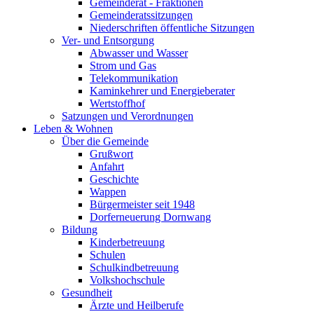
Gemeinderat - Fraktionen
Gemeinderatssitzungen
Niederschriften öffentliche Sitzungen
Ver- und Entsorgung
Abwasser und Wasser
Strom und Gas
Telekommunikation
Kaminkehrer und Energieberater
Wertstoffhof
Satzungen und Verordnungen
Leben & Wohnen
Über die Gemeinde
Grußwort
Anfahrt
Geschichte
Wappen
Bürgermeister seit 1948
Dorferneuerung Dornwang
Bildung
Kinderbetreuung
Schulen
Schulkindbetreuung
Volkshochschule
Gesundheit
Ärzte und Heilberufe