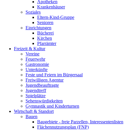
Apotheken
Krankenhäuser
Soziales
Eltern-Kind-Gruppe
Senioren
Einrichtungen
Bücherei
Kirchen
Pfarrämter
Freizeit & Kultur
Vereine
Feuerwehr
Gastronomie
Unterkünfte
Feste und Feiern im Bürgersaal
Freiwilligen Agentur
Jugendbeauftragte
Jugendtreff
Spielplätze
Sehenswürdigkeiten
Gymnastik und Kinderturnen
Wirtschaft & Standort
Bauen
Baugebiete - freie Parzellen, Interessentenlisten
Flächennutzungsplan (FNP)