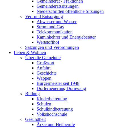
Gemeinderat - Fraktionen
Gemeinderatssitzungen
Niederschriften öffentliche Sitzungen
Ver- und Entsorgung
Abwasser und Wasser
Strom und Gas
Telekommunikation
Kaminkehrer und Energieberater
Wertstoffhof
Satzungen und Verordnungen
Leben & Wohnen
Über die Gemeinde
Grußwort
Anfahrt
Geschichte
Wappen
Bürgermeister seit 1948
Dorferneuerung Dornwang
Bildung
Kinderbetreuung
Schulen
Schulkindbetreuung
Volkshochschule
Gesundheit
Ärzte und Heilberufe