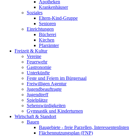
Apotheken
Krankenhäuser
Soziales
Eltern-Kind-Gruppe
Senioren
Einrichtungen
Bücherei
Kirchen
Pfarrämter
Freizeit & Kultur
Vereine
Feuerwehr
Gastronomie
Unterkünfte
Feste und Feiern im Bürgersaal
Freiwilligen Agentur
Jugendbeauftragte
Jugendtreff
Spielplätze
Sehenswürdigkeiten
Gymnastik und Kinderturnen
Wirtschaft & Standort
Bauen
Baugebiete - freie Parzellen, Interessentenlisten
Flächennutzungsplan (FNP)