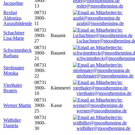
3900-
Jacqueline
13
reder@moosthenning.de
Rexhaj
08731
Aldoniza,
3900-
Auszubildende
11
azubi@moosthenning.de
08731
Schachtner
3900-
Bauamt
Lisa-Marie
27
l.schachtner@moosthenning.d
08731
Schwimmbeck
3900-
Bauamt
Barbara
21
schwimmbeck@moosthenning
08731
Strohmaier
3900-
Monika
22
strohmaier@moosthenning.de
08731
Vierthaler
3900-
Kämmerei
Beatrix
10
vierthaler@moosthenning.de
08731
Werner Martin
3900-
Kasse
25
werner@moosthenning.de
08731
Widbiller
3900-
Daniela
30
widbiller@moosthenning.de