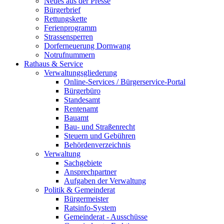
Neues aus der Presse
Bürgerbrief
Rettungskette
Ferienprogramm
Strassensperren
Dorferneuerung Dornwang
Notrufnummern
Rathaus & Service
Verwaltungsgliederung
Online-Services / Bürgerservice-Portal
Bürgerbüro
Standesamt
Rentenamt
Bauamt
Bau- und Straßenrecht
Steuern und Gebühren
Behördenverzeichnis
Verwaltung
Sachgebiete
Ansprechpartner
Aufgaben der Verwaltung
Politik & Gemeinderat
Bürgermeister
Ratsinfo-System
Gemeinderat - Ausschüsse