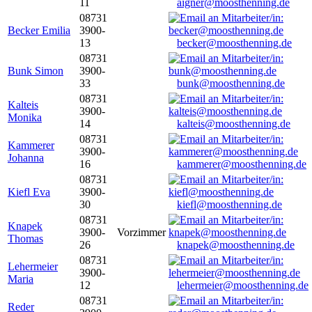
11
aigner@moosthenning.de
08731
Becker Emilia
3900-
13
becker@moosthenning.de
08731
Bunk Simon
3900-
33
bunk@moosthenning.de
08731
Kalteis
3900-
Monika
14
kalteis@moosthenning.de
08731
Kammerer
3900-
Johanna
16
kammerer@moosthenning.de
08731
Kiefl Eva
3900-
30
kiefl@moosthenning.de
08731
Knapek
3900-
Vorzimmer
Thomas
26
knapek@moosthenning.de
08731
Lehermeier
3900-
Maria
12
lehermeier@moosthenning.de
08731
Reder