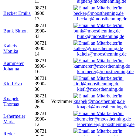
11
aigner@moosthenning.de
08731
Becker Emilia
3900-
13
becker@moosthenning.de
08731
Bunk Simon
3900-
33
bunk@moosthenning.de
08731
Kalteis
3900-
Monika
14
kalteis@moosthenning.de
08731
Kammerer
3900-
Johanna
16
kammerer@moosthenning.de
08731
Kiefl Eva
3900-
30
kiefl@moosthenning.de
08731
Knapek
3900-
Vorzimmer
Thomas
26
knapek@moosthenning.de
08731
Lehermeier
3900-
Maria
12
lehermeier@moosthenning.de
08731
Reder