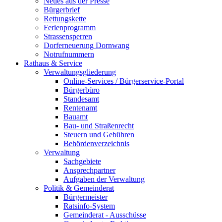
Neues aus der Presse
Bürgerbrief
Rettungskette
Ferienprogramm
Strassensperren
Dorferneuerung Dornwang
Notrufnummern
Rathaus & Service
Verwaltungsgliederung
Online-Services / Bürgerservice-Portal
Bürgerbüro
Standesamt
Rentenamt
Bauamt
Bau- und Straßenrecht
Steuern und Gebühren
Behördenverzeichnis
Verwaltung
Sachgebiete
Ansprechpartner
Aufgaben der Verwaltung
Politik & Gemeinderat
Bürgermeister
Ratsinfo-System
Gemeinderat - Ausschüsse