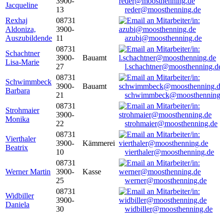
3900-
Jacqueline
13
reder@moosthenning.de
Rexhaj
08731
Aldoniza,
3900-
Auszubildende
11
azubi@moosthenning.de
08731
Schachtner
3900-
Bauamt
Lisa-Marie
27
l.schachtner@moosthenning.d
08731
Schwimmbeck
3900-
Bauamt
Barbara
21
schwimmbeck@moosthenning
08731
Strohmaier
3900-
Monika
22
strohmaier@moosthenning.de
08731
Vierthaler
3900-
Kämmerei
Beatrix
10
vierthaler@moosthenning.de
08731
Werner Martin
3900-
Kasse
25
werner@moosthenning.de
08731
Widbiller
3900-
Daniela
30
widbiller@moosthenning.de