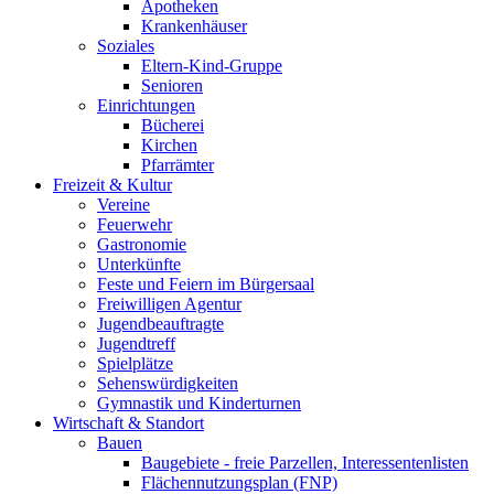
Apotheken
Krankenhäuser
Soziales
Eltern-Kind-Gruppe
Senioren
Einrichtungen
Bücherei
Kirchen
Pfarrämter
Freizeit & Kultur
Vereine
Feuerwehr
Gastronomie
Unterkünfte
Feste und Feiern im Bürgersaal
Freiwilligen Agentur
Jugendbeauftragte
Jugendtreff
Spielplätze
Sehenswürdigkeiten
Gymnastik und Kinderturnen
Wirtschaft & Standort
Bauen
Baugebiete - freie Parzellen, Interessentenlisten
Flächennutzungsplan (FNP)