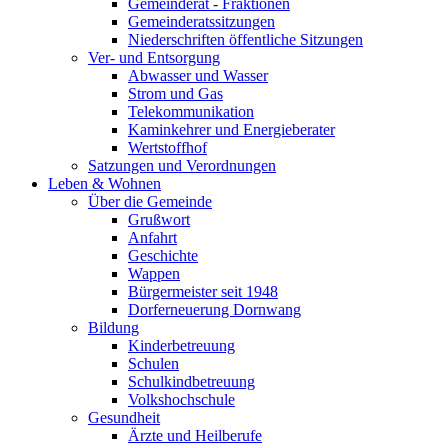
Gemeinderat - Fraktionen
Gemeinderatssitzungen
Niederschriften öffentliche Sitzungen
Ver- und Entsorgung
Abwasser und Wasser
Strom und Gas
Telekommunikation
Kaminkehrer und Energieberater
Wertstoffhof
Satzungen und Verordnungen
Leben & Wohnen
Über die Gemeinde
Grußwort
Anfahrt
Geschichte
Wappen
Bürgermeister seit 1948
Dorferneuerung Dornwang
Bildung
Kinderbetreuung
Schulen
Schulkindbetreuung
Volkshochschule
Gesundheit
Ärzte und Heilberufe