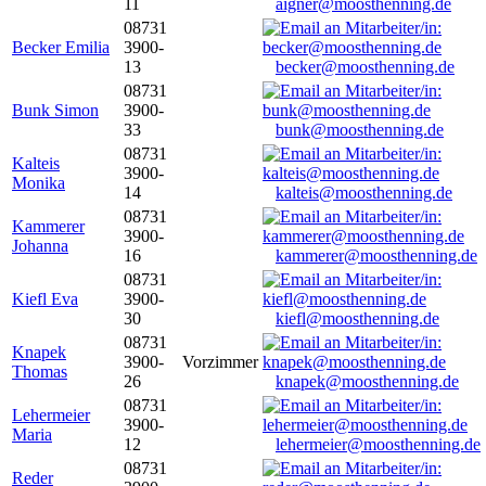
11
aigner@moosthenning.de
08731
Becker Emilia
3900-
13
becker@moosthenning.de
08731
Bunk Simon
3900-
33
bunk@moosthenning.de
08731
Kalteis
3900-
Monika
14
kalteis@moosthenning.de
08731
Kammerer
3900-
Johanna
16
kammerer@moosthenning.de
08731
Kiefl Eva
3900-
30
kiefl@moosthenning.de
08731
Knapek
3900-
Vorzimmer
Thomas
26
knapek@moosthenning.de
08731
Lehermeier
3900-
Maria
12
lehermeier@moosthenning.de
08731
Reder