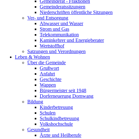
Gemeinderat - Fraktionen
Gemeinderatssitzungen
Niederschriften öffentliche Sitzungen
Ver- und Entsorgung
Abwasser und Wasser
Strom und Gas
Telekommunikation
Kaminkehrer und Energieberater
Wertstoffhof
Satzungen und Verordnungen
Leben & Wohnen
Über die Gemeinde
Grußwort
Anfahrt
Geschichte
Wappen
Bürgermeister seit 1948
Dorferneuerung Dornwang
Bildung
Kinderbetreuung
Schulen
Schulkindbetreuung
Volkshochschule
Gesundheit
Ärzte und Heilberufe