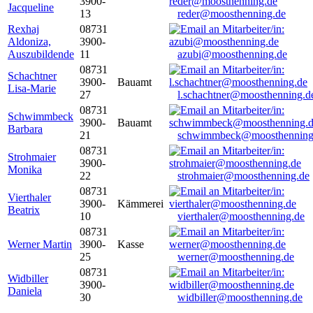
3900-
Jacqueline
13
reder@moosthenning.de
Rexhaj
08731
Aldoniza,
3900-
Auszubildende
11
azubi@moosthenning.de
08731
Schachtner
3900-
Bauamt
Lisa-Marie
27
l.schachtner@moosthenning.d
08731
Schwimmbeck
3900-
Bauamt
Barbara
21
schwimmbeck@moosthenning
08731
Strohmaier
3900-
Monika
22
strohmaier@moosthenning.de
08731
Vierthaler
3900-
Kämmerei
Beatrix
10
vierthaler@moosthenning.de
08731
Werner Martin
3900-
Kasse
25
werner@moosthenning.de
08731
Widbiller
3900-
Daniela
30
widbiller@moosthenning.de