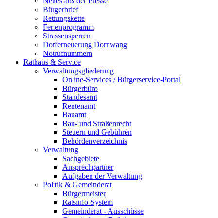
Neues aus der Presse
Bürgerbrief
Rettungskette
Ferienprogramm
Strassensperren
Dorferneuerung Dornwang
Notrufnummern
Rathaus & Service
Verwaltungsgliederung
Online-Services / Bürgerservice-Portal
Bürgerbüro
Standesamt
Rentenamt
Bauamt
Bau- und Straßenrecht
Steuern und Gebühren
Behördenverzeichnis
Verwaltung
Sachgebiete
Ansprechpartner
Aufgaben der Verwaltung
Politik & Gemeinderat
Bürgermeister
Ratsinfo-System
Gemeinderat - Ausschüsse