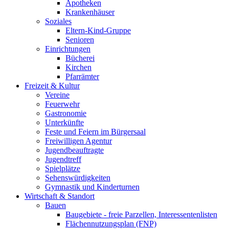
Apotheken
Krankenhäuser
Soziales
Eltern-Kind-Gruppe
Senioren
Einrichtungen
Bücherei
Kirchen
Pfarrämter
Freizeit & Kultur
Vereine
Feuerwehr
Gastronomie
Unterkünfte
Feste und Feiern im Bürgersaal
Freiwilligen Agentur
Jugendbeauftragte
Jugendtreff
Spielplätze
Sehenswürdigkeiten
Gymnastik und Kinderturnen
Wirtschaft & Standort
Bauen
Baugebiete - freie Parzellen, Interessentenlisten
Flächennutzungsplan (FNP)