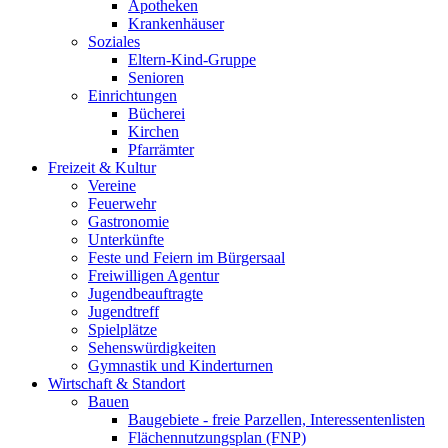
Apotheken
Krankenhäuser
Soziales
Eltern-Kind-Gruppe
Senioren
Einrichtungen
Bücherei
Kirchen
Pfarrämter
Freizeit & Kultur
Vereine
Feuerwehr
Gastronomie
Unterkünfte
Feste und Feiern im Bürgersaal
Freiwilligen Agentur
Jugendbeauftragte
Jugendtreff
Spielplätze
Sehenswürdigkeiten
Gymnastik und Kinderturnen
Wirtschaft & Standort
Bauen
Baugebiete - freie Parzellen, Interessentenlisten
Flächennutzungsplan (FNP)