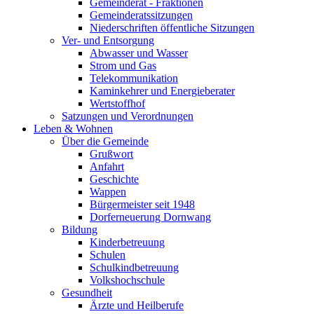
Gemeinderat - Fraktionen
Gemeinderatssitzungen
Niederschriften öffentliche Sitzungen
Ver- und Entsorgung
Abwasser und Wasser
Strom und Gas
Telekommunikation
Kaminkehrer und Energieberater
Wertstoffhof
Satzungen und Verordnungen
Leben & Wohnen
Über die Gemeinde
Grußwort
Anfahrt
Geschichte
Wappen
Bürgermeister seit 1948
Dorferneuerung Dornwang
Bildung
Kinderbetreuung
Schulen
Schulkindbetreuung
Volkshochschule
Gesundheit
Ärzte und Heilberufe