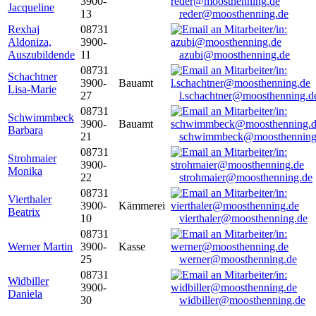
3900-
Jacqueline
13
reder@moosthenning.de
Rexhaj
08731
Aldoniza,
3900-
Auszubildende
11
azubi@moosthenning.de
08731
Schachtner
3900-
Bauamt
Lisa-Marie
27
l.schachtner@moosthenning.d
08731
Schwimmbeck
3900-
Bauamt
Barbara
21
schwimmbeck@moosthenning
08731
Strohmaier
3900-
Monika
22
strohmaier@moosthenning.de
08731
Vierthaler
3900-
Kämmerei
Beatrix
10
vierthaler@moosthenning.de
08731
Werner Martin
3900-
Kasse
25
werner@moosthenning.de
08731
Widbiller
3900-
Daniela
30
widbiller@moosthenning.de