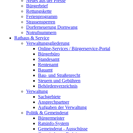
Neues aus der Presse
Bürgerbrief
Rettungskette
Ferienprogramm
Strassensperren
Dorferneuerung Dornwang
Notrufnummern
Rathaus & Service
Verwaltungsgliederung
Online-Services / Bürgerservice-Portal
Bürgerbüro
Standesamt
Rentenamt
Bauamt
Bau- und Straßenrecht
Steuern und Gebühren
Behördenverzeichnis
Verwaltung
Sachgebiete
Ansprechpartner
Aufgaben der Verwaltung
Politik & Gemeinderat
Bürgermeister
Ratsinfo-System
Gemeinderat - Ausschüsse