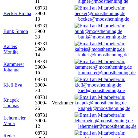
11
aigner@moosthenning.de
08731
Becker Emilia
3900-
13
becker@moosthenning.de
08731
Bunk Simon
3900-
33
bunk@moosthenning.de
08731
Kalteis
3900-
Monika
14
kalteis@moosthenning.de
08731
Kammerer
3900-
Johanna
16
kammerer@moosthenning.de
08731
Kiefl Eva
3900-
30
kiefl@moosthenning.de
08731
Knapek
3900-
Vorzimmer
Thomas
26
knapek@moosthenning.de
08731
Lehermeier
3900-
Maria
12
lehermeier@moosthenning.de
08731
Reder