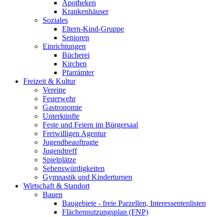
Apotheken
Krankenhäuser
Soziales
Eltern-Kind-Gruppe
Senioren
Einrichtungen
Bücherei
Kirchen
Pfarrämter
Freizeit & Kultur
Vereine
Feuerwehr
Gastronomie
Unterkünfte
Feste und Feiern im Bürgersaal
Freiwilligen Agentur
Jugendbeauftragte
Jugendtreff
Spielplätze
Sehenswürdigkeiten
Gymnastik und Kinderturnen
Wirtschaft & Standort
Bauen
Baugebiete - freie Parzellen, Interessentenlisten
Flächennutzungsplan (FNP)