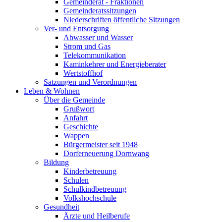
Gemeinderat - Fraktionen
Gemeinderatssitzungen
Niederschriften öffentliche Sitzungen
Ver- und Entsorgung
Abwasser und Wasser
Strom und Gas
Telekommunikation
Kaminkehrer und Energieberater
Wertstoffhof
Satzungen und Verordnungen
Leben & Wohnen
Über die Gemeinde
Grußwort
Anfahrt
Geschichte
Wappen
Bürgermeister seit 1948
Dorferneuerung Dornwang
Bildung
Kinderbetreuung
Schulen
Schulkindbetreuung
Volkshochschule
Gesundheit
Ärzte und Heilberufe