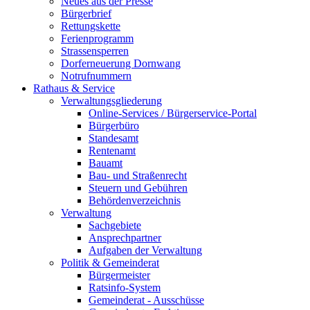
Neues aus der Presse
Bürgerbrief
Rettungskette
Ferienprogramm
Strassensperren
Dorferneuerung Dornwang
Notrufnummern
Rathaus & Service
Verwaltungsgliederung
Online-Services / Bürgerservice-Portal
Bürgerbüro
Standesamt
Rentenamt
Bauamt
Bau- und Straßenrecht
Steuern und Gebühren
Behördenverzeichnis
Verwaltung
Sachgebiete
Ansprechpartner
Aufgaben der Verwaltung
Politik & Gemeinderat
Bürgermeister
Ratsinfo-System
Gemeinderat - Ausschüsse