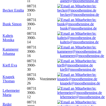
11
aigner@moosthenning.de
08731
Becker Emilia
3900-
13
becker@moosthenning.de
08731
Bunk Simon
3900-
33
bunk@moosthenning.de
08731
Kalteis
3900-
Monika
14
kalteis@moosthenning.de
08731
Kammerer
3900-
Johanna
16
kammerer@moosthenning.de
08731
Kiefl Eva
3900-
30
kiefl@moosthenning.de
08731
Knapek
3900-
Vorzimmer
Thomas
26
knapek@moosthenning.de
08731
Lehermeier
3900-
Maria
12
lehermeier@moosthenning.de
08731
Reder