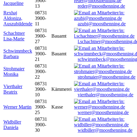
3900-
Jacqueline
13
reder@moosthenning.de
Rexhaj
08731
Aldoniza,
3900-
Auszubildende
11
azubi@moosthenning.de
08731
Schachtner
3900-
Bauamt
Lisa-Marie
27
l.schachtner@moosthenning.d
08731
Schwimmbeck
3900-
Bauamt
Barbara
21
schwimmbeck@moosthenning
08731
Strohmaier
3900-
Monika
22
strohmaier@moosthenning.de
08731
Vierthaler
3900-
Kämmerei
Beatrix
10
vierthaler@moosthenning.de
08731
Werner Martin
3900-
Kasse
25
werner@moosthenning.de
08731
Widbiller
3900-
Daniela
30
widbiller@moosthenning.de