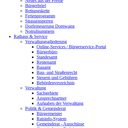
Neues aus der Presse
Bürgerbrief
Rettungskette
Ferienprogramm
Strassensperren
Dorferneuerung Dornwang
Notrufnummern
Rathaus & Service
Verwaltungsgliederung
Online-Services / Bürgerservice-Portal
Bürgerbüro
Standesamt
Rentenamt
Bauamt
Bau- und Straßenrecht
Steuern und Gebühren
Behördenverzeichnis
Verwaltung
Sachgebiete
Ansprechpartner
Aufgaben der Verwaltung
Politik & Gemeinderat
Bürgermeister
Ratsinfo-System
Gemeinderat - Ausschüsse