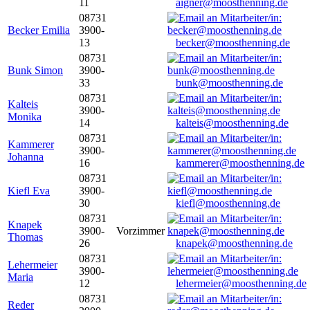
11
aigner@moosthenning.de
08731
Becker Emilia
3900-
13
becker@moosthenning.de
08731
Bunk Simon
3900-
33
bunk@moosthenning.de
08731
Kalteis
3900-
Monika
14
kalteis@moosthenning.de
08731
Kammerer
3900-
Johanna
16
kammerer@moosthenning.de
08731
Kiefl Eva
3900-
30
kiefl@moosthenning.de
08731
Knapek
3900-
Vorzimmer
Thomas
26
knapek@moosthenning.de
08731
Lehermeier
3900-
Maria
12
lehermeier@moosthenning.de
08731
Reder