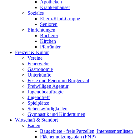
Apotheken
Krankenhäuser
Soziales
Eltern-Kind-Gruppe
Senioren
Einrichtungen
Bücherei
Kirchen
Pfarrämter
Freizeit & Kultur
Vereine
Feuerwehr
Gastronomie
Unterkünfte
Feste und Feiern im Bürgersaal
Freiwilligen Agentur
Jugendbeauftragte
Jugendtreff
Spielplätze
Sehenswürdigkeiten
Gymnastik und Kinderturnen
Wirtschaft & Standort
Bauen
Baugebiete - freie Parzellen, Interessentenlisten
Flächennutzungsplan (FNP)