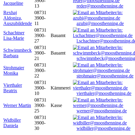
3900-
Jacqueline
13
reder@moosthenning.de
Rexhaj
08731
Aldoniza,
3900-
Auszubildende
11
azubi@moosthenning.de
08731
Schachtner
3900-
Bauamt
Lisa-Marie
27
l.schachtner@moosthenning.d
08731
Schwimmbeck
3900-
Bauamt
Barbara
21
schwimmbeck@moosthenning
08731
Strohmaier
3900-
Monika
22
strohmaier@moosthenning.de
08731
Vierthaler
3900-
Kämmerei
Beatrix
10
vierthaler@moosthenning.de
08731
Werner Martin
3900-
Kasse
25
werner@moosthenning.de
08731
Widbiller
3900-
Daniela
30
widbiller@moosthenning.de