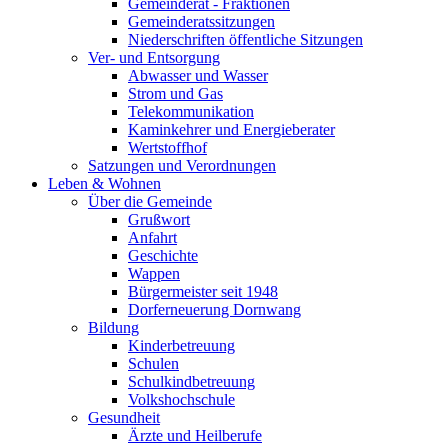
Gemeinderat - Fraktionen
Gemeinderatssitzungen
Niederschriften öffentliche Sitzungen
Ver- und Entsorgung
Abwasser und Wasser
Strom und Gas
Telekommunikation
Kaminkehrer und Energieberater
Wertstoffhof
Satzungen und Verordnungen
Leben & Wohnen
Über die Gemeinde
Grußwort
Anfahrt
Geschichte
Wappen
Bürgermeister seit 1948
Dorferneuerung Dornwang
Bildung
Kinderbetreuung
Schulen
Schulkindbetreuung
Volkshochschule
Gesundheit
Ärzte und Heilberufe