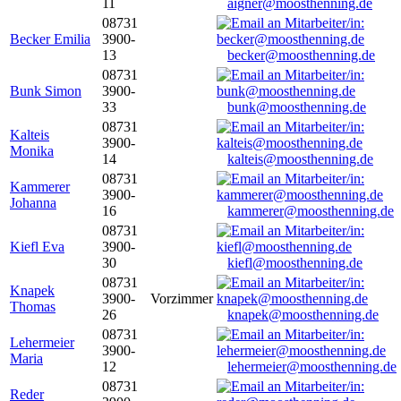
11
aigner@moosthenning.de
08731
Becker Emilia
3900-
13
becker@moosthenning.de
08731
Bunk Simon
3900-
33
bunk@moosthenning.de
08731
Kalteis
3900-
Monika
14
kalteis@moosthenning.de
08731
Kammerer
3900-
Johanna
16
kammerer@moosthenning.de
08731
Kiefl Eva
3900-
30
kiefl@moosthenning.de
08731
Knapek
3900-
Vorzimmer
Thomas
26
knapek@moosthenning.de
08731
Lehermeier
3900-
Maria
12
lehermeier@moosthenning.de
08731
Reder