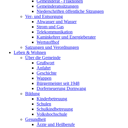
Gemeinderat - Fraktionen
Gemeinderatssitzungen
Niederschriften öffentliche Sitzungen
Ver- und Entsorgung
Abwasser und Wasser
Strom und Gas
Telekommunikation
Kaminkehrer und Energieberater
Wertstoffhof
Satzungen und Verordnungen
Leben & Wohnen
Über die Gemeinde
Grußwort
Anfahrt
Geschichte
Wappen
Bürgermeister seit 1948
Dorferneuerung Dornwang
Bildung
Kinderbetreuung
Schulen
Schulkindbetreuung
Volkshochschule
Gesundheit
Ärzte und Heilberufe