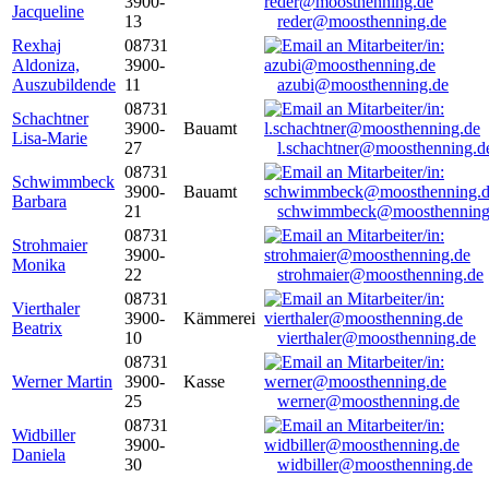
3900-
Jacqueline
13
reder@moosthenning.de
Rexhaj
08731
Aldoniza,
3900-
Auszubildende
11
azubi@moosthenning.de
08731
Schachtner
3900-
Bauamt
Lisa-Marie
27
l.schachtner@moosthenning.d
08731
Schwimmbeck
3900-
Bauamt
Barbara
21
schwimmbeck@moosthenning
08731
Strohmaier
3900-
Monika
22
strohmaier@moosthenning.de
08731
Vierthaler
3900-
Kämmerei
Beatrix
10
vierthaler@moosthenning.de
08731
Werner Martin
3900-
Kasse
25
werner@moosthenning.de
08731
Widbiller
3900-
Daniela
30
widbiller@moosthenning.de