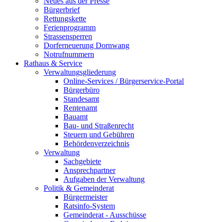
Neues aus der Presse
Bürgerbrief
Rettungskette
Ferienprogramm
Strassensperren
Dorferneuerung Dornwang
Notrufnummern
Rathaus & Service
Verwaltungsgliederung
Online-Services / Bürgerservice-Portal
Bürgerbüro
Standesamt
Rentenamt
Bauamt
Bau- und Straßenrecht
Steuern und Gebühren
Behördenverzeichnis
Verwaltung
Sachgebiete
Ansprechpartner
Aufgaben der Verwaltung
Politik & Gemeinderat
Bürgermeister
Ratsinfo-System
Gemeinderat - Ausschüsse