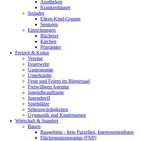
Apotheken
Krankenhäuser
Soziales
Eltern-Kind-Gruppe
Senioren
Einrichtungen
Bücherei
Kirchen
Pfarrämter
Freizeit & Kultur
Vereine
Feuerwehr
Gastronomie
Unterkünfte
Feste und Feiern im Bürgersaal
Freiwilligen Agentur
Jugendbeauftragte
Jugendtreff
Spielplätze
Sehenswürdigkeiten
Gymnastik und Kinderturnen
Wirtschaft & Standort
Bauen
Baugebiete - freie Parzellen, Interessentenlisten
Flächennutzungsplan (FNP)