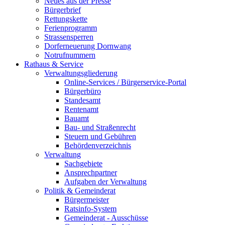
Neues aus der Presse
Bürgerbrief
Rettungskette
Ferienprogramm
Strassensperren
Dorferneuerung Dornwang
Notrufnummern
Rathaus & Service
Verwaltungsgliederung
Online-Services / Bürgerservice-Portal
Bürgerbüro
Standesamt
Rentenamt
Bauamt
Bau- und Straßenrecht
Steuern und Gebühren
Behördenverzeichnis
Verwaltung
Sachgebiete
Ansprechpartner
Aufgaben der Verwaltung
Politik & Gemeinderat
Bürgermeister
Ratsinfo-System
Gemeinderat - Ausschüsse