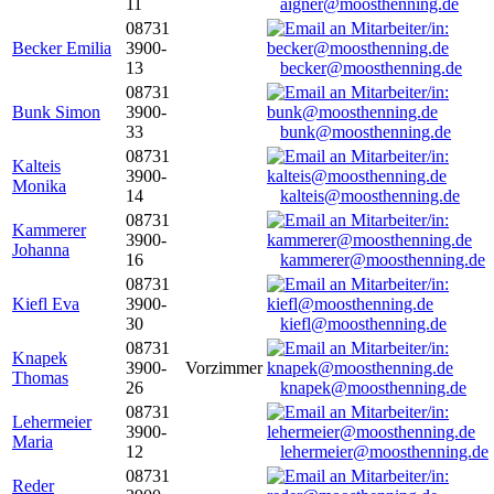
11
aigner@moosthenning.de
08731
Becker Emilia
3900-
13
becker@moosthenning.de
08731
Bunk Simon
3900-
33
bunk@moosthenning.de
08731
Kalteis
3900-
Monika
14
kalteis@moosthenning.de
08731
Kammerer
3900-
Johanna
16
kammerer@moosthenning.de
08731
Kiefl Eva
3900-
30
kiefl@moosthenning.de
08731
Knapek
3900-
Vorzimmer
Thomas
26
knapek@moosthenning.de
08731
Lehermeier
3900-
Maria
12
lehermeier@moosthenning.de
08731
Reder