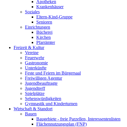
Apotheken
Krankenhäuser
Soziales
Eltern-Kind-Gruppe
Senioren
Einrichtungen
Bücherei
Kirchen
Pfarrämter
Freizeit & Kultur
Vereine
Feuerwehr
Gastronomie
Unterkünfte
Feste und Feiern im Bürgersaal
Freiwilligen Agentur
Jugendbeauftragte
Jugendtreff
Spielplätze
Sehenswürdigkeiten
Gymnastik und Kinderturnen
Wirtschaft & Standort
Bauen
Baugebiete - freie Parzellen, Interessentenlisten
Flächennutzungsplan (FNP)