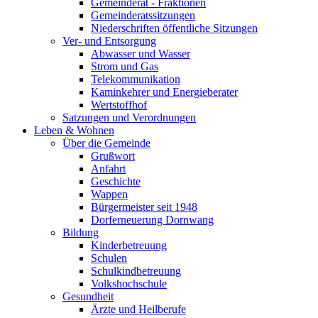
Gemeinderat - Fraktionen
Gemeinderatssitzungen
Niederschriften öffentliche Sitzungen
Ver- und Entsorgung
Abwasser und Wasser
Strom und Gas
Telekommunikation
Kaminkehrer und Energieberater
Wertstoffhof
Satzungen und Verordnungen
Leben & Wohnen
Über die Gemeinde
Grußwort
Anfahrt
Geschichte
Wappen
Bürgermeister seit 1948
Dorferneuerung Dornwang
Bildung
Kinderbetreuung
Schulen
Schulkindbetreuung
Volkshochschule
Gesundheit
Ärzte und Heilberufe