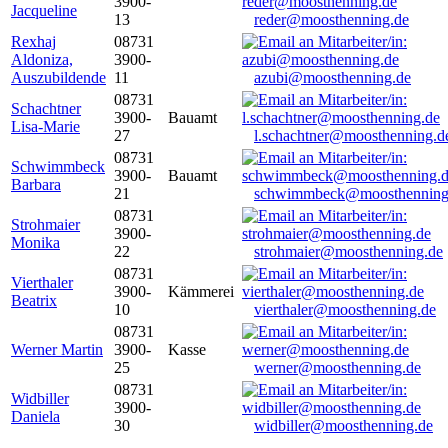
3900-
Jacqueline
13
reder@moosthenning.de
Rexhaj
08731
Aldoniza,
3900-
Auszubildende
11
azubi@moosthenning.de
08731
Schachtner
3900-
Bauamt
Lisa-Marie
27
l.schachtner@moosthenning.d
08731
Schwimmbeck
3900-
Bauamt
Barbara
21
schwimmbeck@moosthenning
08731
Strohmaier
3900-
Monika
22
strohmaier@moosthenning.de
08731
Vierthaler
3900-
Kämmerei
Beatrix
10
vierthaler@moosthenning.de
08731
Werner Martin
3900-
Kasse
25
werner@moosthenning.de
08731
Widbiller
3900-
Daniela
30
widbiller@moosthenning.de