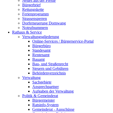
Neues aus der Presse
Bürgerbrief
Rettungskette
Ferienprogramm
Strassensperren
Dorferneuerung Dornwang
Notrufnummern
Rathaus & Service
Verwaltungsgliederung
Online-Services / Bürgerservice-Portal
Bürgerbüro
Standesamt
Rentenamt
Bauamt
Bau- und Straßenrecht
Steuern und Gebühren
Behördenverzeichnis
Verwaltung
Sachgebiete
Ansprechpartner
Aufgaben der Verwaltung
Politik & Gemeinderat
Bürgermeister
Ratsinfo-System
Gemeinderat - Ausschüsse