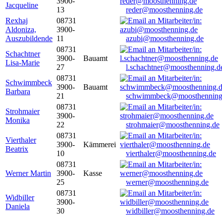
3900-
Jacqueline
13
reder@moosthenning.de
Rexhaj
08731
Aldoniza,
3900-
Auszubildende
11
azubi@moosthenning.de
08731
Schachtner
3900-
Bauamt
Lisa-Marie
27
l.schachtner@moosthenning.d
08731
Schwimmbeck
3900-
Bauamt
Barbara
21
schwimmbeck@moosthenning
08731
Strohmaier
3900-
Monika
22
strohmaier@moosthenning.de
08731
Vierthaler
3900-
Kämmerei
Beatrix
10
vierthaler@moosthenning.de
08731
Werner Martin
3900-
Kasse
25
werner@moosthenning.de
08731
Widbiller
3900-
Daniela
30
widbiller@moosthenning.de