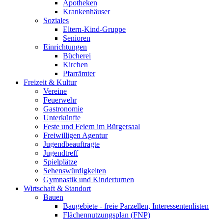
Apotheken
Krankenhäuser
Soziales
Eltern-Kind-Gruppe
Senioren
Einrichtungen
Bücherei
Kirchen
Pfarrämter
Freizeit & Kultur
Vereine
Feuerwehr
Gastronomie
Unterkünfte
Feste und Feiern im Bürgersaal
Freiwilligen Agentur
Jugendbeauftragte
Jugendtreff
Spielplätze
Sehenswürdigkeiten
Gymnastik und Kinderturnen
Wirtschaft & Standort
Bauen
Baugebiete - freie Parzellen, Interessentenlisten
Flächennutzungsplan (FNP)