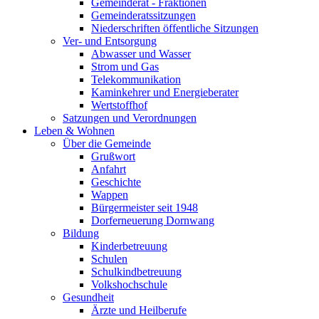
Gemeinderat - Fraktionen
Gemeinderatssitzungen
Niederschriften öffentliche Sitzungen
Ver- und Entsorgung
Abwasser und Wasser
Strom und Gas
Telekommunikation
Kaminkehrer und Energieberater
Wertstoffhof
Satzungen und Verordnungen
Leben & Wohnen
Über die Gemeinde
Grußwort
Anfahrt
Geschichte
Wappen
Bürgermeister seit 1948
Dorferneuerung Dornwang
Bildung
Kinderbetreuung
Schulen
Schulkindbetreuung
Volkshochschule
Gesundheit
Ärzte und Heilberufe