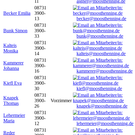
11
aigner@moosthenning.de
08731
Becker Emilia
3900-
13
becker@moosthenning.de
08731
Bunk Simon
3900-
33
bunk@moosthenning.de
08731
Kalteis
3900-
Monika
14
kalteis@moosthenning.de
08731
Kammerer
3900-
Johanna
16
kammerer@moosthenning.de
08731
Kiefl Eva
3900-
30
kiefl@moosthenning.de
08731
Knapek
3900-
Vorzimmer
Thomas
26
knapek@moosthenning.de
08731
Lehermeier
3900-
Maria
12
lehermeier@moosthenning.de
08731
Reder