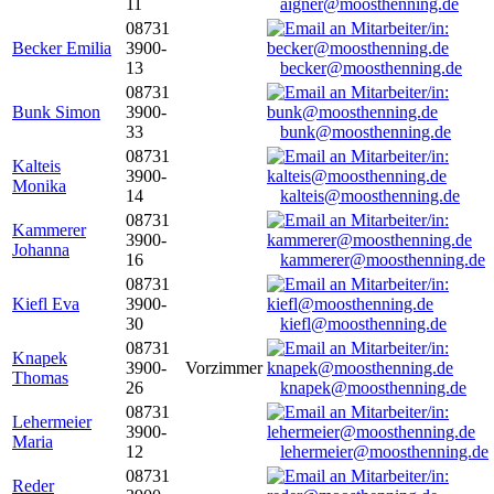
11
aigner@moosthenning.de
08731
Becker Emilia
3900-
13
becker@moosthenning.de
08731
Bunk Simon
3900-
33
bunk@moosthenning.de
08731
Kalteis
3900-
Monika
14
kalteis@moosthenning.de
08731
Kammerer
3900-
Johanna
16
kammerer@moosthenning.de
08731
Kiefl Eva
3900-
30
kiefl@moosthenning.de
08731
Knapek
3900-
Vorzimmer
Thomas
26
knapek@moosthenning.de
08731
Lehermeier
3900-
Maria
12
lehermeier@moosthenning.de
08731
Reder