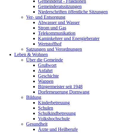
Gemeinderat - Fraktionen
Gemeinderatssitzungen
Niederschriften öffentliche Sitzungen
Ver- und Entsorgung
Abwasser und Wasser
Strom und Gas
Telekommunikation
Kaminkehrer und Energieberater
Wertstoffhof
Satzungen und Verordnungen
Leben & Wohnen
Über die Gemeinde
Grußwort
Anfahrt
Geschichte
Wappen
Bürgermeister seit 1948
Dorferneuerung Dornwang
Bildung
Kinderbetreuung
Schulen
Schulkindbetreuung
Volkshochschule
Gesundheit
Ärzte und Heilberufe