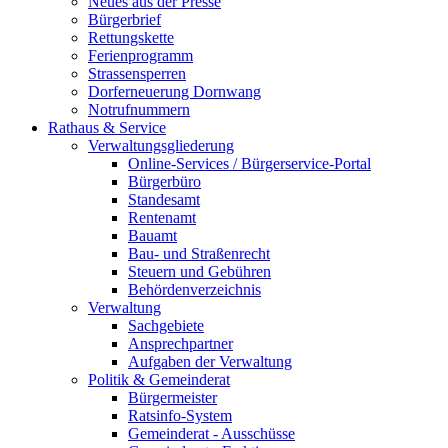
Neues aus der Presse
Bürgerbrief
Rettungskette
Ferienprogramm
Strassensperren
Dorferneuerung Dornwang
Notrufnummern
Rathaus & Service
Verwaltungsgliederung
Online-Services / Bürgerservice-Portal
Bürgerbüro
Standesamt
Rentenamt
Bauamt
Bau- und Straßenrecht
Steuern und Gebühren
Behördenverzeichnis
Verwaltung
Sachgebiete
Ansprechpartner
Aufgaben der Verwaltung
Politik & Gemeinderat
Bürgermeister
Ratsinfo-System
Gemeinderat - Ausschüsse