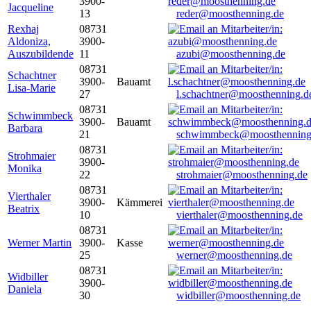
3900-
Jacqueline
13
reder@moosthenning.de
Rexhaj
08731
Aldoniza,
3900-
Auszubildende
11
azubi@moosthenning.de
08731
Schachtner
3900-
Bauamt
Lisa-Marie
27
l.schachtner@moosthenning.d
08731
Schwimmbeck
3900-
Bauamt
Barbara
21
schwimmbeck@moosthenning
08731
Strohmaier
3900-
Monika
22
strohmaier@moosthenning.de
08731
Vierthaler
3900-
Kämmerei
Beatrix
10
vierthaler@moosthenning.de
08731
Werner Martin
3900-
Kasse
25
werner@moosthenning.de
08731
Widbiller
3900-
Daniela
30
widbiller@moosthenning.de