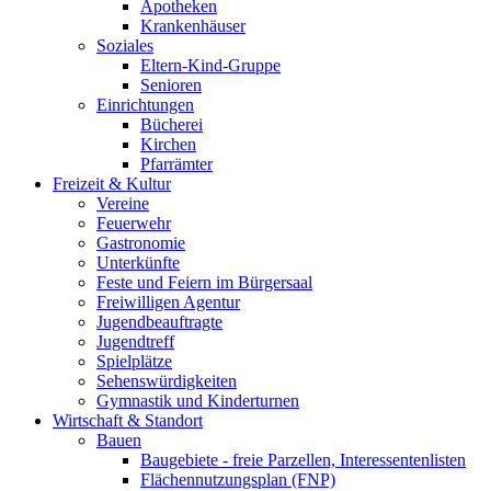
Apotheken
Krankenhäuser
Soziales
Eltern-Kind-Gruppe
Senioren
Einrichtungen
Bücherei
Kirchen
Pfarrämter
Freizeit & Kultur
Vereine
Feuerwehr
Gastronomie
Unterkünfte
Feste und Feiern im Bürgersaal
Freiwilligen Agentur
Jugendbeauftragte
Jugendtreff
Spielplätze
Sehenswürdigkeiten
Gymnastik und Kinderturnen
Wirtschaft & Standort
Bauen
Baugebiete - freie Parzellen, Interessentenlisten
Flächennutzungsplan (FNP)