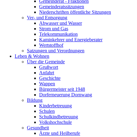
Gemeinderat - Fraktionen
Gemeinderatssitzungen
Niederschriften öffentliche Sitzungen
Ver- und Entsorgung
Abwasser und Wasser
Strom und Gas
Telekommunikation
Kaminkehrer und Energieberater
Wertstoffhof
Satzungen und Verordnungen
Leben & Wohnen
Über die Gemeinde
Grußwort
Anfahrt
Geschichte
Wappen
Bürgermeister seit 1948
Dorferneuerung Dornwang
Bildung
Kinderbetreuung
Schulen
Schulkindbetreuung
Volkshochschule
Gesundheit
Ärzte und Heilberufe