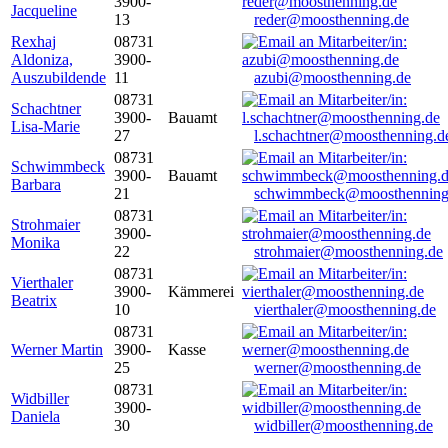
3900-
Jacqueline
13
reder@moosthenning.de
Rexhaj
08731
Aldoniza,
3900-
Auszubildende
11
azubi@moosthenning.de
08731
Schachtner
3900-
Bauamt
Lisa-Marie
27
l.schachtner@moosthenning.d
08731
Schwimmbeck
3900-
Bauamt
Barbara
21
schwimmbeck@moosthenning
08731
Strohmaier
3900-
Monika
22
strohmaier@moosthenning.de
08731
Vierthaler
3900-
Kämmerei
Beatrix
10
vierthaler@moosthenning.de
08731
Werner Martin
3900-
Kasse
25
werner@moosthenning.de
08731
Widbiller
3900-
Daniela
30
widbiller@moosthenning.de