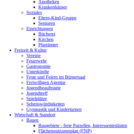
Apotheken
Krankenhäuser
Soziales
Eltern-Kind-Gruppe
Senioren
Einrichtungen
Bücherei
Kirchen
Pfarrämter
Freizeit & Kultur
Vereine
Feuerwehr
Gastronomie
Unterkünfte
Feste und Feiern im Bürgersaal
Freiwilligen Agentur
Jugendbeauftragte
Jugendtreff
Spielplätze
Sehenswürdigkeiten
Gymnastik und Kinderturnen
Wirtschaft & Standort
Bauen
Baugebiete - freie Parzellen, Interessentenlisten
Flächennutzungsplan (FNP)