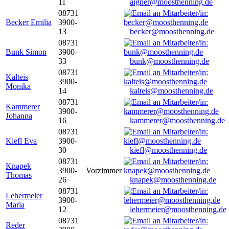
11
aigner@moosthenning.de
08731
Becker Emilia
3900-
13
becker@moosthenning.de
08731
Bunk Simon
3900-
33
bunk@moosthenning.de
08731
Kalteis
3900-
Monika
14
kalteis@moosthenning.de
08731
Kammerer
3900-
Johanna
16
kammerer@moosthenning.de
08731
Kiefl Eva
3900-
30
kiefl@moosthenning.de
08731
Knapek
3900-
Vorzimmer
Thomas
26
knapek@moosthenning.de
08731
Lehermeier
3900-
Maria
12
lehermeier@moosthenning.de
08731
Reder