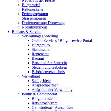
Neues aus der Presse
Bürgerbrief
Rettungskette
Ferienprogramm
Strassensperren
Dorferneuerung Dornwang
Notrufnummern
Rathaus & Service
Verwaltungsgliederung
Online-Services / Bürgerservice-Portal
Bürgerbüro
Standesamt
Rentenamt
Bauamt
Bau- und Straßenrecht
Steuern und Gebühren
Behördenverzeichnis
Verwaltung
Sachgebiete
Ansprechpartner
Aufgaben der Verwaltung
Politik & Gemeinderat
Bürgermeister
Ratsinfo-System
Gemeinderat - Ausschüsse