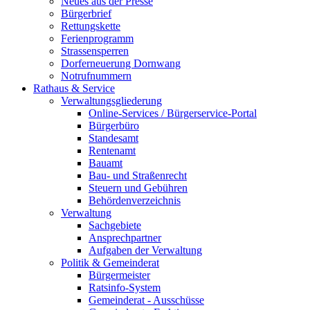
Neues aus der Presse
Bürgerbrief
Rettungskette
Ferienprogramm
Strassensperren
Dorferneuerung Dornwang
Notrufnummern
Rathaus & Service
Verwaltungsgliederung
Online-Services / Bürgerservice-Portal
Bürgerbüro
Standesamt
Rentenamt
Bauamt
Bau- und Straßenrecht
Steuern und Gebühren
Behördenverzeichnis
Verwaltung
Sachgebiete
Ansprechpartner
Aufgaben der Verwaltung
Politik & Gemeinderat
Bürgermeister
Ratsinfo-System
Gemeinderat - Ausschüsse