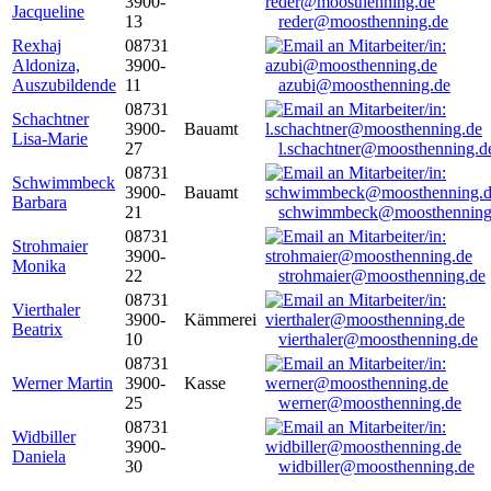
3900-
Jacqueline
13
reder@moosthenning.de
Rexhaj
08731
Aldoniza,
3900-
Auszubildende
11
azubi@moosthenning.de
08731
Schachtner
3900-
Bauamt
Lisa-Marie
27
l.schachtner@moosthenning.d
08731
Schwimmbeck
3900-
Bauamt
Barbara
21
schwimmbeck@moosthenning
08731
Strohmaier
3900-
Monika
22
strohmaier@moosthenning.de
08731
Vierthaler
3900-
Kämmerei
Beatrix
10
vierthaler@moosthenning.de
08731
Werner Martin
3900-
Kasse
25
werner@moosthenning.de
08731
Widbiller
3900-
Daniela
30
widbiller@moosthenning.de