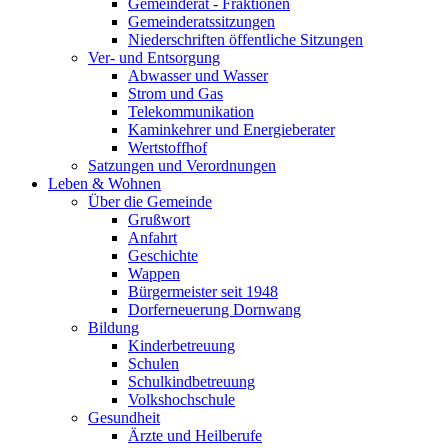
Gemeinderat - Fraktionen
Gemeinderatssitzungen
Niederschriften öffentliche Sitzungen
Ver- und Entsorgung
Abwasser und Wasser
Strom und Gas
Telekommunikation
Kaminkehrer und Energieberater
Wertstoffhof
Satzungen und Verordnungen
Leben & Wohnen
Über die Gemeinde
Grußwort
Anfahrt
Geschichte
Wappen
Bürgermeister seit 1948
Dorferneuerung Dornwang
Bildung
Kinderbetreuung
Schulen
Schulkindbetreuung
Volkshochschule
Gesundheit
Ärzte und Heilberufe