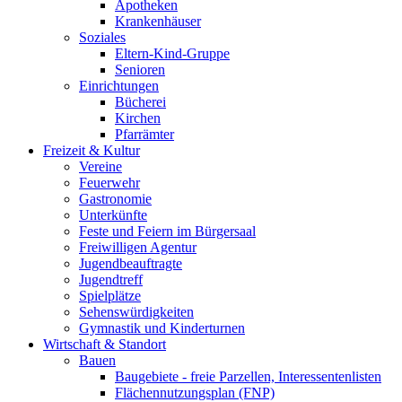
Apotheken
Krankenhäuser
Soziales
Eltern-Kind-Gruppe
Senioren
Einrichtungen
Bücherei
Kirchen
Pfarrämter
Freizeit & Kultur
Vereine
Feuerwehr
Gastronomie
Unterkünfte
Feste und Feiern im Bürgersaal
Freiwilligen Agentur
Jugendbeauftragte
Jugendtreff
Spielplätze
Sehenswürdigkeiten
Gymnastik und Kinderturnen
Wirtschaft & Standort
Bauen
Baugebiete - freie Parzellen, Interessentenlisten
Flächennutzungsplan (FNP)