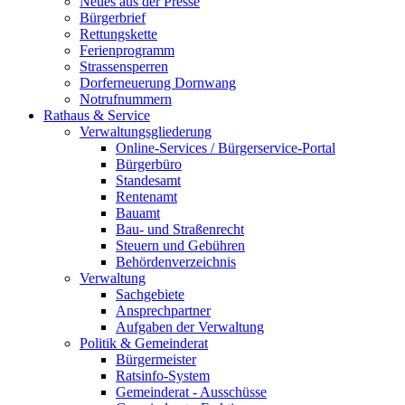
Neues aus der Presse
Bürgerbrief
Rettungskette
Ferienprogramm
Strassensperren
Dorferneuerung Dornwang
Notrufnummern
Rathaus & Service
Verwaltungsgliederung
Online-Services / Bürgerservice-Portal
Bürgerbüro
Standesamt
Rentenamt
Bauamt
Bau- und Straßenrecht
Steuern und Gebühren
Behördenverzeichnis
Verwaltung
Sachgebiete
Ansprechpartner
Aufgaben der Verwaltung
Politik & Gemeinderat
Bürgermeister
Ratsinfo-System
Gemeinderat - Ausschüsse