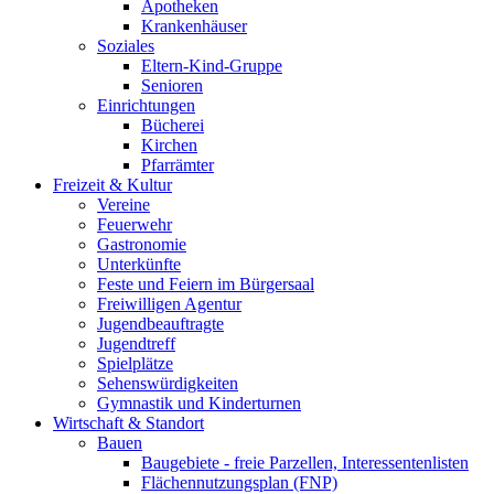
Apotheken
Krankenhäuser
Soziales
Eltern-Kind-Gruppe
Senioren
Einrichtungen
Bücherei
Kirchen
Pfarrämter
Freizeit & Kultur
Vereine
Feuerwehr
Gastronomie
Unterkünfte
Feste und Feiern im Bürgersaal
Freiwilligen Agentur
Jugendbeauftragte
Jugendtreff
Spielplätze
Sehenswürdigkeiten
Gymnastik und Kinderturnen
Wirtschaft & Standort
Bauen
Baugebiete - freie Parzellen, Interessentenlisten
Flächennutzungsplan (FNP)