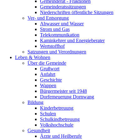
Gemeinderat - Fraktionen
Gemeinderatssitzungen
Niederschriften öffentliche Sitzungen
Ver- und Entsorgung
Abwasser und Wasser
Strom und Gas
Telekommunikation
Kaminkehrer und Energieberater
Wertstoffhof
Satzungen und Verordnungen
Leben & Wohnen
Über die Gemeinde
Grußwort
Anfahrt
Geschichte
Wappen
Bürgermeister seit 1948
Dorferneuerung Dornwang
Bildung
Kinderbetreuung
Schulen
Schulkindbetreuung
Volkshochschule
Gesundheit
Ärzte und Heilberufe