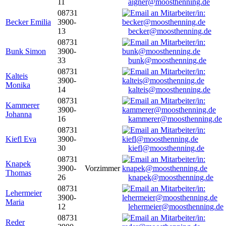
11
aigner@moosthenning.de
08731
Becker Emilia
3900-
13
becker@moosthenning.de
08731
Bunk Simon
3900-
33
bunk@moosthenning.de
08731
Kalteis
3900-
Monika
14
kalteis@moosthenning.de
08731
Kammerer
3900-
Johanna
16
kammerer@moosthenning.de
08731
Kiefl Eva
3900-
30
kiefl@moosthenning.de
08731
Knapek
3900-
Vorzimmer
Thomas
26
knapek@moosthenning.de
08731
Lehermeier
3900-
Maria
12
lehermeier@moosthenning.de
08731
Reder