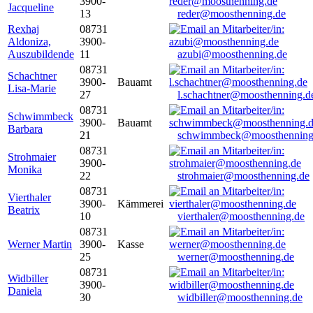
3900-
Jacqueline
13
reder@moosthenning.de
Rexhaj
08731
Aldoniza,
3900-
Auszubildende
11
azubi@moosthenning.de
08731
Schachtner
3900-
Bauamt
Lisa-Marie
27
l.schachtner@moosthenning.d
08731
Schwimmbeck
3900-
Bauamt
Barbara
21
schwimmbeck@moosthenning
08731
Strohmaier
3900-
Monika
22
strohmaier@moosthenning.de
08731
Vierthaler
3900-
Kämmerei
Beatrix
10
vierthaler@moosthenning.de
08731
Werner Martin
3900-
Kasse
25
werner@moosthenning.de
08731
Widbiller
3900-
Daniela
30
widbiller@moosthenning.de