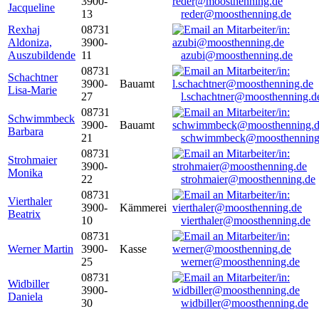
3900-
Jacqueline
13
reder@moosthenning.de
Rexhaj
08731
Aldoniza,
3900-
Auszubildende
11
azubi@moosthenning.de
08731
Schachtner
3900-
Bauamt
Lisa-Marie
27
l.schachtner@moosthenning.d
08731
Schwimmbeck
3900-
Bauamt
Barbara
21
schwimmbeck@moosthenning
08731
Strohmaier
3900-
Monika
22
strohmaier@moosthenning.de
08731
Vierthaler
3900-
Kämmerei
Beatrix
10
vierthaler@moosthenning.de
08731
Werner Martin
3900-
Kasse
25
werner@moosthenning.de
08731
Widbiller
3900-
Daniela
30
widbiller@moosthenning.de