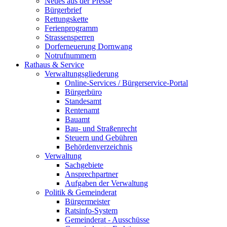
Neues aus der Presse
Bürgerbrief
Rettungskette
Ferienprogramm
Strassensperren
Dorferneuerung Dornwang
Notrufnummern
Rathaus & Service
Verwaltungsgliederung
Online-Services / Bürgerservice-Portal
Bürgerbüro
Standesamt
Rentenamt
Bauamt
Bau- und Straßenrecht
Steuern und Gebühren
Behördenverzeichnis
Verwaltung
Sachgebiete
Ansprechpartner
Aufgaben der Verwaltung
Politik & Gemeinderat
Bürgermeister
Ratsinfo-System
Gemeinderat - Ausschüsse