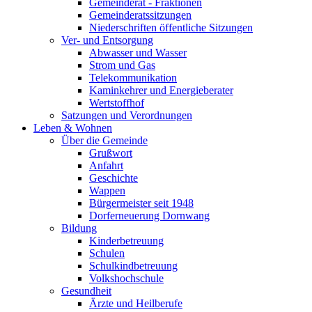
Gemeinderat - Fraktionen
Gemeinderatssitzungen
Niederschriften öffentliche Sitzungen
Ver- und Entsorgung
Abwasser und Wasser
Strom und Gas
Telekommunikation
Kaminkehrer und Energieberater
Wertstoffhof
Satzungen und Verordnungen
Leben & Wohnen
Über die Gemeinde
Grußwort
Anfahrt
Geschichte
Wappen
Bürgermeister seit 1948
Dorferneuerung Dornwang
Bildung
Kinderbetreuung
Schulen
Schulkindbetreuung
Volkshochschule
Gesundheit
Ärzte und Heilberufe