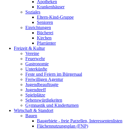
Apotheken
Krankenhäuser
Soziales
Eltern-Kind-Gruppe
Senioren
Einrichtungen
Bücherei
Kirchen
Pfarrämter
Freizeit & Kultur
Vereine
Feuerwehr
Gastronomie
Unterkünfte
Feste und Feiern im Bürgersaal
Freiwilligen Agentur
Jugendbeauftragte
Jugendtreff
Spielplätze
Sehenswürdigkeiten
Gymnastik und Kinderturnen
Wirtschaft & Standort
Bauen
Baugebiete - freie Parzellen, Interessentenlisten
Flächennutzungsplan (FNP)