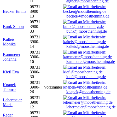
11
aigner@moosthenning.de
08731
Becker Emilia
3900-
13
becker@moosthenning.de
08731
Bunk Simon
3900-
33
bunk@moosthenning.de
08731
Kalteis
3900-
Monika
14
kalteis@moosthenning.de
08731
Kammerer
3900-
Johanna
16
kammerer@moosthenning.de
08731
Kiefl Eva
3900-
30
kiefl@moosthenning.de
08731
Knapek
3900-
Vorzimmer
Thomas
26
knapek@moosthenning.de
08731
Lehermeier
3900-
Maria
12
lehermeier@moosthenning.de
08731
Reder